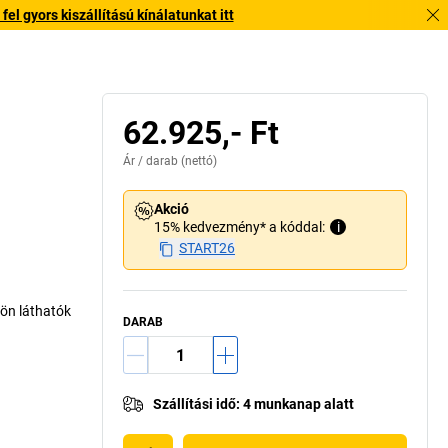
l gyors kiszállítású kínálatunkat itt
62.925,- Ft
Ár /
darab
(nettó)
Akció
15% kedvezmény* a kóddal:
i
START26
ön láthatók
DARAB
Szállítási idő
:
4 munkanap alatt