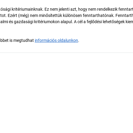
ósági kritériumainknak. Ez nem jelenti azt, hogy nem rendelkezik fenntar
tot. Ezért (még) nem minősítettük különösen fenntarthatónak. Fenntart
almi és gazdasági kritériumokon alapul. A cél a fejlődési lehetőségek kie
öbbet is megtudhat
információs oldalunkon
.