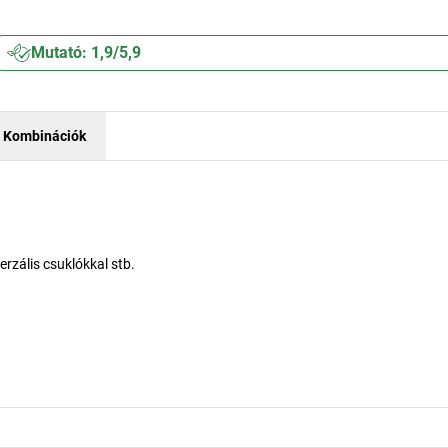
Mutató: 1,9/5,9
Kombinációk
erzális csuklókkal stb.