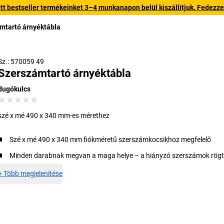
 bestseller termékeinket 3–4 munkanapon belül kiszállítjuk. Fedezze fe
mtartó árnyéktábla
Sz.: 570059 49
Szerszámtartó árnyéktábla
dugókulcs
szé x mé 490 x 340 mm-es mérethez
Szé x mé 490 x 340 mm fiókméretű szerszámkocsikhoz megfelelő
Minden darabnak megvan a maga helye – a hiányzó szerszámok rögt
+
Több megjelenítése