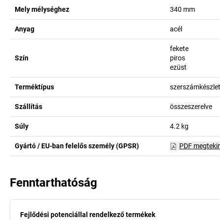
Mely mélységhez
340
mm
Anyag
acél
fekete
Szín
piros
ezüst
Terméktípus
szerszámkészle
Szállítás
összeszerelve
Súly
4.2
kg
Gyártó / EU-ban felelős személy (GPSR)
PDF megteki
Fenntarthatóság
Fejlődési potenciállal rendelkező termékek