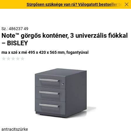
Sürgősen szüksége van rá? Válogatott bestseller termékeink
Sz.: 486237 49
Note™ görgős konténer, 3 univerzális fiókkal
– BISLEY
ma x szé x mé 495 x 420 x 565 mm, fogantyúval
antracitszürke