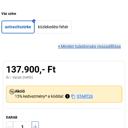
Váz színe
antracitszürke
közlekedési fehér
×
Minden tulajdonság visszaállítása
137.900,- Ft
Ár /
darab
(nettó)
Akció
15% kedvezmény* a kóddal:
i
START26
DARAB