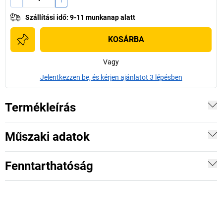
Szállítási idő
:
9-11 munkanap alatt
KOSÁRBA
Vagy
Jelentkezzen be, és kérjen ajánlatot 3 lépésben
Termékleírás
Műszaki adatok
Fenntarthatóság