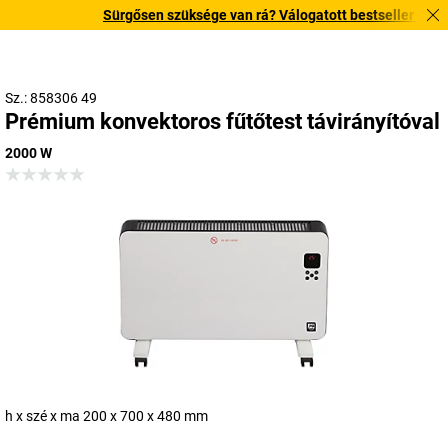
Sürgősen szüksége van rá? Válogatott bestseller termékei
Sz.: 858306 49
Prémium konvektoros fűtőtest távirányítóval
2000 W
h x szé x ma 200 x 700 x 480 mm