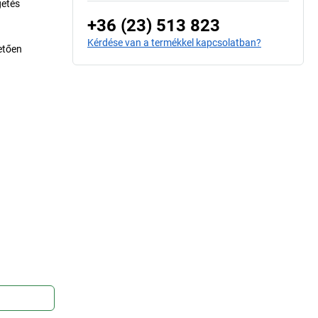
getés
+36 (23) 513 823
Kérdése van a termékkel kapcsolatban?
etően