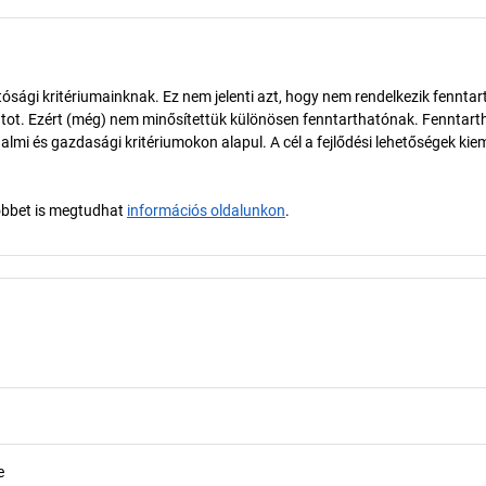
ósági kritériumainknak. Ez nem jelenti azt, hogy nem rendelkezik fenntar
tot. Ezért (még) nem minősítettük különösen fenntarthatónak. Fenntart
almi és gazdasági kritériumokon alapul. A cél a fejlődési lehetőségek kie
öbbet is megtudhat
információs oldalunkon
.
e