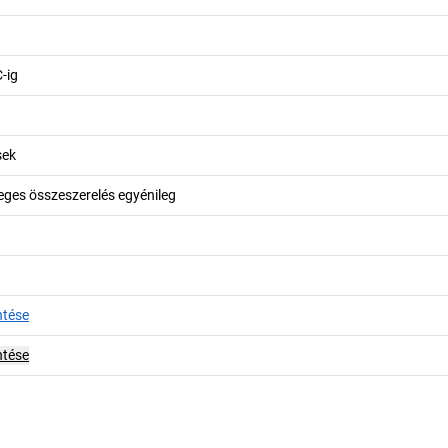
-ig
sek
leges összeszerelés egyénileg
ntése
ntése