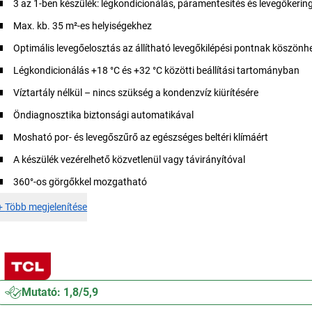
3 az 1-ben készülék: légkondicionálás, páramentesítés és levegőkerin
Max. kb. 35 m²-es helyiségekhez
Optimális levegőelosztás az állítható levegőkilépési pontnak köszönh
Légkondicionálás +18 °C és +32 °C közötti beállítási tartományban
Víztartály nélkül – nincs szükség a kondenzvíz kiürítésére
Öndiagnosztika biztonsági automatikával
Mosható por- és levegőszűrő az egészséges beltéri klímáért
A készülék vezérelhető közvetlenül vagy távirányítóval
360°-os görgőkkel mozgatható
+
Több megjelenítése
Mutató: 1,8/5,9