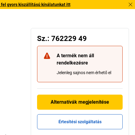
l gyors kiszállítású kínálatunkat itt
Sz.: 762229 49
A termék nem áll
rendelkezésre
Jelenleg sajnos nem érhető el
Alternatívák megjelenítése
Értesítési szolgáltatás