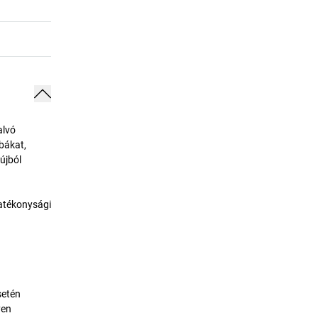
alvó
bákat,
újból
hatékonysági
setén
yen