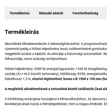
Termékleírás
Műszaki adatok
Fenntarthatóság
Termékleírás
Monoblokk klímaberendezés 3 sebességfokozattal. A programozható idő
üzemmód pedig a hűtési teljesítmény lassú csökkentésével gondoskodi
megjeleníti azokat a kijelzőn, és aktiválja a biztonsági automatikát. N
felhasználja, nincs szükség tartályürítésre.
Hűtési teljesítmény: 3500 W, energiafogyasztás: 1345 W, levegőkering
osztály (A++ és E közötti tartomány), hűtőközeg: R290, energiahaték
Kábelhossz 1,5 m,
elszívó légtömlővel, hossz x Ø 1500 x 150 mm (h
A megfelelő ablaktömítések a tartozékok között találhatók (lásd al
A hűtőközeg szivárgása hozzájárul a klímaváltozáshoz. Az alacsony 
kevésbé járulnak hozzá a felmelegedéshez, mint a magas értékűek. Ebb