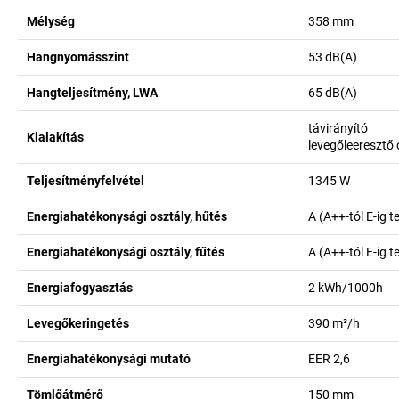
Mélység
358
mm
Hangnyomásszint
53
dB(A)
Hangteljesítmény, LWA
65
dB(A)
távirányító
Kialakítás
levegőleeresztő 
Teljesítményfelvétel
1345
W
Energiahatékonysági osztály, hűtés
A (A++-tól E-ig 
Energiahatékonysági osztály, fűtés
A (A++-tól E-ig 
Energiafogyasztás
2
kWh/1000h
Levegőkeringetés
390
m³/h
Energiahatékonysági mutató
EER 2,6
Tömlőátmérő
150
mm