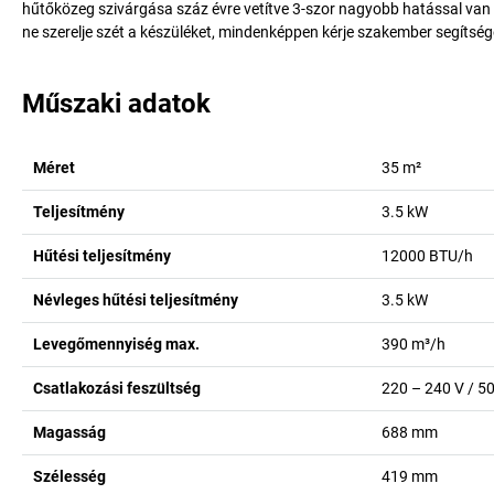
hűtőközeg szivárgása száz évre vetítve 3-szor nagyobb hatással van 
ne szerelje szét a készüléket, mindenképpen kérje szakember segítség
Műszaki adatok
Méret
35
m²
Teljesítmény
3.5
kW
Hűtési teljesítmény
12000
BTU/h
Névleges hűtési teljesítmény
3.5
kW
Levegőmennyiség max.
390
m³/h
Csatlakozási feszültség
220 – 240 V / 5
Magasság
688
mm
Szélesség
419
mm