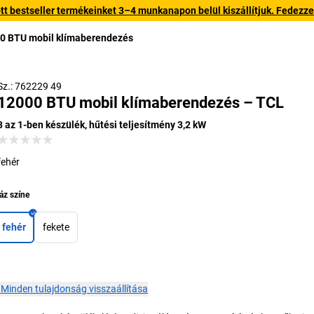
 bestseller termékeinket 3–4 munkanapon belül kiszállítjuk. Fedezze fe
0 BTU mobil klímaberendezés
Sz.: 762229 49
12000 BTU mobil klímaberendezés – TCL
3 az 1-ben készülék, hűtési teljesítmény 3,2 kW
fehér
áz színe
fehér
fekete
×
Minden tulajdonság visszaállítása