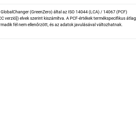
 GlobalChanger (GreenZero) által az ISO 14044 (LCA) / 14067 (PCF)
 verzió]) elvek szerint kiszámítva. A PCF-értékek termékspecifikus átlag
madik fél nem ellenőrzött, és az adatok javulásával változhatnak.