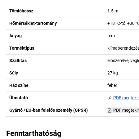
Tömlőhossz
1.5
m
Hőmérséklet-tartomány
+18 °C-tól +30 °C
Anyag
fém
Terméktípus
klímaberendezé
Szállítás
előszerelve, vég
Súly
27
kg
Ház színe
fehér
Útmutató
PDF megteki
Gyártó / EU-ban felelős személy (GPSR)
PDF megteki
Fenntarthatóság