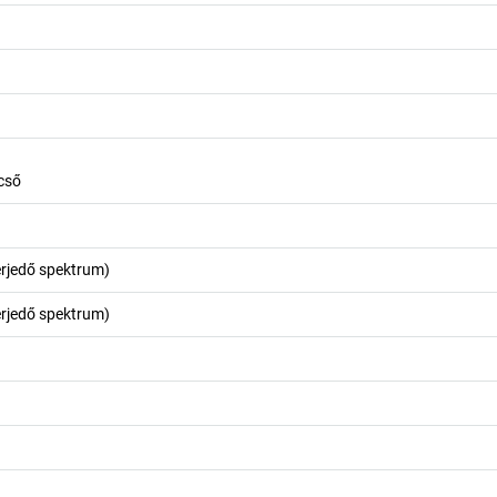
cső
terjedő spektrum)
terjedő spektrum)