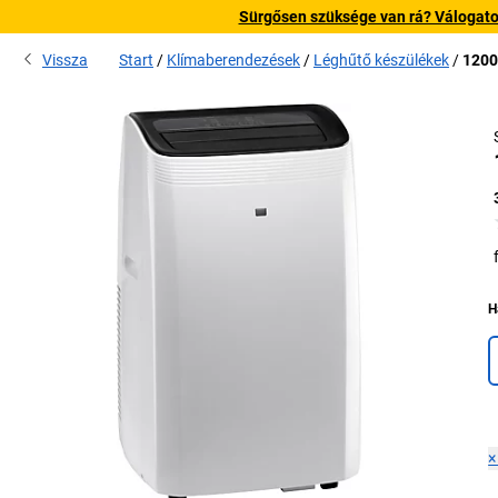
Sürgősen szüksége van rá? Válogatott
Vissza
Start
Klímaberendezések
Léghűtő készülékek
1200
H