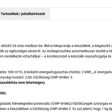
Tartozékok / pótalkatrészek
zítő 24 órás módban be- illetve kikapcsolja a készüléket, a kiegészítő 
k az egészséges alvásról. Az öndiagnosztika automatikusan észleli a hi
em rendelkezik víztartállyal – a kondenzvizet a készülék visszaforgatja és 
etés: 390 m³/h, óránkénti energiafogyasztás (hűtés): 2 kWh, „A'' energia
onysági mutató: 2,60, hűtőközeg GWP-értéke: 3.
osszabbítás nem lehetséges)
.
ább).
globális felmelegedési potenciálú (GWP-értékű) hűtőközegek szivárgás e
en a készülékben a hűtőközeg GWP-értéke 3. Ez azt jelenti, hogy 1 kg il