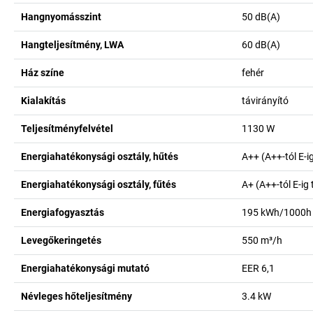
Hangnyomásszint
50
dB(A)
Hangteljesítmény, LWA
60
dB(A)
Ház színe
fehér
Kialakítás
távirányító
Teljesítményfelvétel
1130
W
Energiahatékonysági osztály, hűtés
A++ (A++-tól E-i
Energiahatékonysági osztály, fűtés
A+ (A++-tól E-ig
Energiafogyasztás
195
kWh/1000h
Levegőkeringetés
550
m³/h
Energiahatékonysági mutató
EER 6,1
Névleges hőteljesítmény
3.4
kW