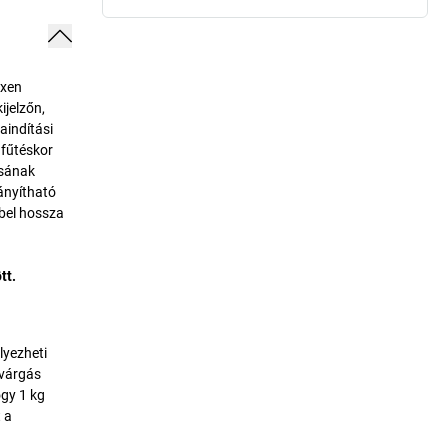
ixen
ijelzőn,
aindítási
 fűtéskor
ásának
ányítható
ábel hossza
tt.
lyezheti
ivárgás
ogy 1 kg
 a