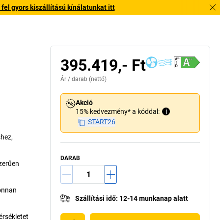
l gyors kiszállítású kínálatunkat itt
395.419,- Ft
Ár /
darab
(nettó)
Akció
15% kedvezmény* a kóddal:
i
START26
shez,
DARAB
zerűen
honnan
Szállítási idő
:
12-14 munkanap alatt
érsékletet