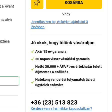
KOSÁRBA
z a kívánt
Vagy
 az alvó
Jelentkezzen be, és kérjen ajánlatot 3
lépésben
asztása
Jó okok, hogy tőlünk vásároljon
Akár 15 év garancia
30 napos visszavásárlási garancia
Nettó 30.000 + ÁFA Ft-os értékhatár felett
díjmentes a szállítás
Hatékony rendelési folyamatok üzleti
ügyfelek számára
+36 (23) 513 823
Kérdése van a termékkel kapcsolatban?