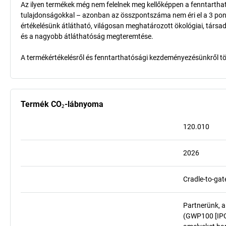
Az ilyen termékek még nem felelnek meg kellőképpen a fenntarthat
tulajdonságokkal – azonban az összpontszáma nem éri el a 3 pon
értékelésünk átlátható, világosan meghatározott ökológiai, társad
és a nagyobb átláthatóság megteremtése.
A termékértékelésről és fenntarthatósági kezdeményezésünkről t
Termék CO₂-lábnyoma
120.010
2026
Cradle-to-gat
Partnerünk, a
(GWP100 [IPCC