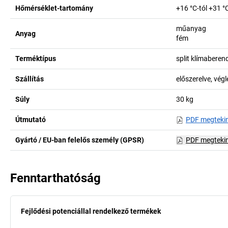
Hőmérséklet-tartomány
+16 °C-tól +31 °C
műanyag
Anyag
fém
Terméktípus
split klímabere
Szállítás
előszerelve, vég
Súly
30
kg
Útmutató
PDF megteki
Gyártó / EU-ban felelős személy (GPSR)
PDF megteki
Fenntarthatóság
Fejlődési potenciállal rendelkező termékek