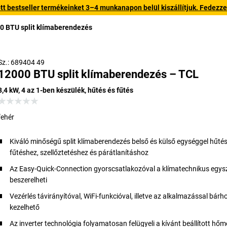
 bestseller termékeinket 3–4 munkanapon belül kiszállítjuk. Fedezze fe
0 BTU split klímaberendezés
Sz.: 689404 49
12000 BTU split klímaberendezés – TCL
3,4 kW, 4 az 1-ben készülék, hűtés és fűtés
fehér
Kiváló minőségű split klímaberendezés belső és külső egységgel hűté
fűtéshez, szellőztetéshez és párátlanításhoz
Az Easy-Quick-Connection gyorscsatlakozóval a klímatechnikus egys
beszerelheti
Vezérlés távirányítóval, WiFi-funkcióval, illetve az alkalmazással bár
kezelhető
Az inverter technológia folyamatosan felügyeli a kívánt beállított hőm