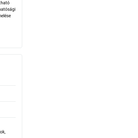
tható
hatósági
melése
ok,