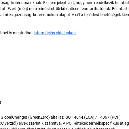
ósági kritériumainknak. Ez nem jelenti azt, hogy nem rendelkezik fenntar
tot. Ezért (még) nem minősítettük különösen fenntarthatónak. Fenntart
almi és gazdasági kritériumokon alapul. A cél a fejlődési lehetőségek kie
öbbet is megtudhat
információs oldalunkon
.
e
 GlobalChanger (GreenZero) által az ISO 14044 (LCA) / 14067 (PCF)
 verzió]) elvek szerint kiszámítva. A PCF-értékek termékspecifikus átlag