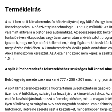
Termékleírás
4 az 1-ben split klímaberendezés hőszivattyúval, egy külső és egy bels
összekapcsolva. A hőszivattyús technológia –15 °C-ig működik. Az önd
valamint aktiválja a biztonsági automatikát. Az egészségesebb beltér
funkció révén kikapcsolás vagy üzemzavar után a kiválasztott program ú
igazodik, hogy ne érje a bőrt kellemetlen, hideg légáram. Utószárí
megelőzése érdekében. A klímaberendezés ideális párátlanításhoz, cs
Alexa hangszórón keresztül. Az Alexa hangszóró nem képezi a szállít
1,5 m.
A split klímaberendezés felszereléséhez szükséges fali konzol nincs
Belső egység mérete szé x ma x mé 777 x 250 x 201 mm, hangnyomás 2
A split klímaberendezéseket a fluortartalmú üvegházhatású gázokról 
üzembe. A hűtőközeg szivárgása hozzájárul a klímaváltozáshoz. Az a
esetén kevésbé járulnak hozzá a felmelegedéshez, mint a magas érték
ilyen hűtőközeg szivárgása 675-ször nagyobb hatással van a felmele
hűtőkörön, illetve ne szerelje szét a készüléket, mindenképpen kérje 