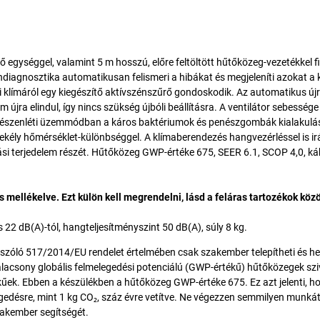
ő egységgel, valamint 5 m hosszú, előre feltöltött hűtőközeg-vezetékkel f
iagnosztika automatikusan felismeri a hibákat és megjeleníti azokat a k
i klímáról egy kiegészítő aktívszénszűrő gondoskodik. Az automatikus újr
jra elindul, így nincs szükség újbóli beállításra. A ventilátor sebessége
tás készenléti üzemmódban a káros baktériumok és penészgombák kialakul
ekély hőmérséklet-különbséggel. A klímaberendezés hangvezérléssel is ir
ási terjedelem részét. Hűtőközeg GWP-értéke 675, SEER 6.1, SCOP 4,0, k
 mellékelve. Ezt külön kell megrendelni, lásd a feláras tartozékok közö
2 dB(A)-tól, hangteljesítményszint 50 dB(A), súly 8 kg.
szóló 517/2014/EU rendelet értelmében csak szakember telepítheti és he
lacsony globális felmelegedési potenciálú (GWP-értékű) hűtőközegek sz
űek. Ebben a készülékben a hűtőközeg GWP-értéke 675. Ez azt jelenti, h
gedésre, mint 1 kg CO₂, száz évre vetítve. Ne végezzen semmilyen munkát
szakember segítségét.