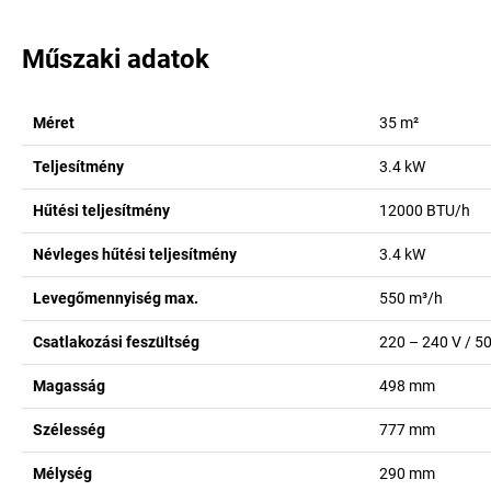
Műszaki adatok
Méret
35
m²
Teljesítmény
3.4
kW
Hűtési teljesítmény
12000
BTU/h
Névleges hűtési teljesítmény
3.4
kW
Levegőmennyiség max.
550
m³/h
Csatlakozási feszültség
220 – 240 V / 5
Magasság
498
mm
Szélesség
777
mm
Mélység
290
mm