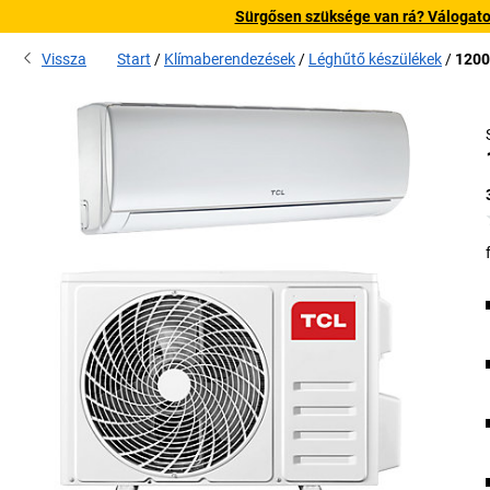
Sürgősen szüksége van rá? Válogatott
Vissza
Start
Klímaberendezések
Léghűtő készülékek
1200