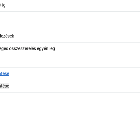
-ig
ndezések
leges összeszerelés egyénileg
ntése
ntése