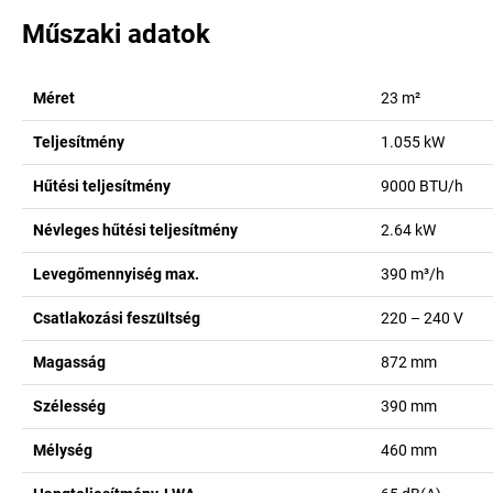
Műszaki adatok
Méret
23
m²
Teljesítmény
1.055
kW
Hűtési teljesítmény
9000
BTU/h
Névleges hűtési teljesítmény
2.64
kW
Levegőmennyiség max.
390
m³/h
Csatlakozási feszültség
220 – 240 V
Magasság
872
mm
Szélesség
390
mm
Mélység
460
mm