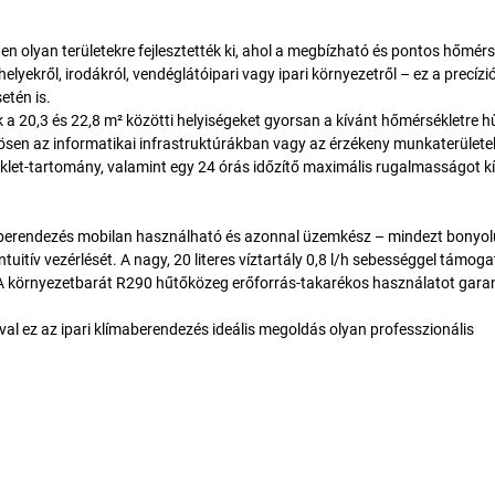
en olyan területekre fejlesztették ki, ahol a megbízható és pontos hőmérs
ekről, irodákról, vendéglátóipari vagy ipari környezetről – ez a precízi
etén is.
a 20,3 és 22,8 m² közötti helyiségeket gyorsan a kívánt hőmérsékletre hű
önösen az informatikai infrastruktúrákban vagy az érzékeny munkaterület
klet-tartomány, valamint egy 24 órás időzítő maximális rugalmasságot kí
berendezés mobilan használható és azonnal üzemkész – mindezt bonyolul
tuitív vezérlését. A nagy, 20 literes víztartály 0,8 l/h sebességgel támoga
. A környezetbarát R290 hűtőközeg erőforrás-takarékos használatot garan
val ez az ipari klímaberendezés ideális megoldás olyan professzionális