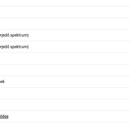
terjedő spektrum)
terjedő spektrum)
sek
ntése