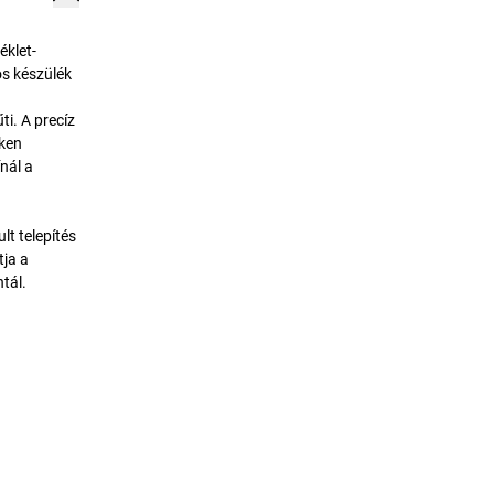
éklet-
ós készülék
ti. A precíz
eken
nál a
t telepítés
tja a
tál.