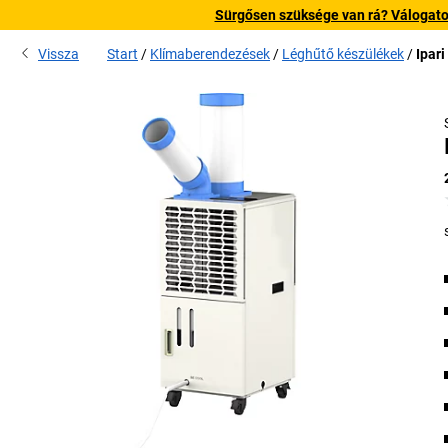
Sürgősen szüksége van rá? Válogatott
Vissza
Start
Klímaberendezések
Léghűtő készülékek
Ipar