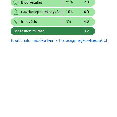
25%
2,0
Biodiverzitás
10%
4,0
Gazdasági hatékonyság
5%
4,9
Innováció
Összesített mutató
3,2
További információk a fenntarthatósági megközelítésünkről