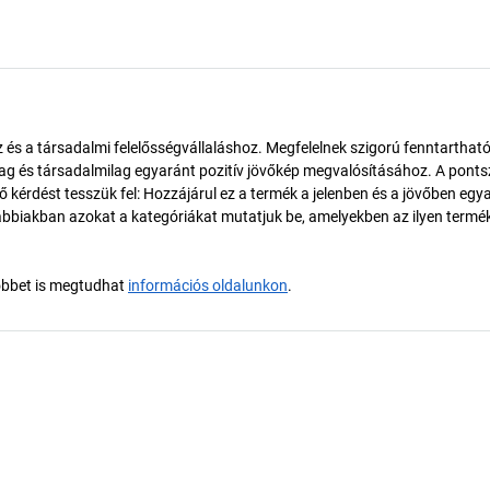
és a társadalmi felelősségvállaláshoz. Megfelelnek szigorú fenntarthat
ilag és társadalmilag egyaránt pozitív jövőkép megvalósításához. A pont
érdést tesszük fel: Hozzájárul ez a termék a jelenben és a jövőben egy
biakban azokat a kategóriákat mutatjuk be, amelyekben az ilyen termé
öbbet is megtudhat
információs oldalunkon
.