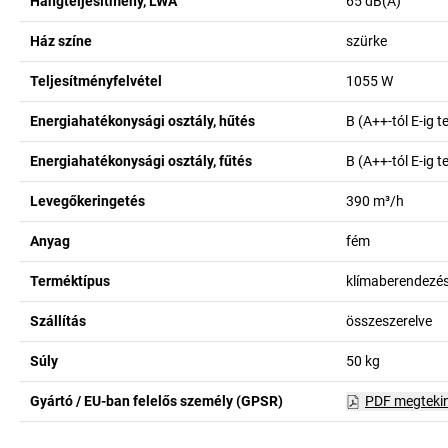
Hangteljesítmény, LWA
65
dB(A)
Ház színe
szürke
Teljesítményfelvétel
1055
W
Energiahatékonysági osztály, hűtés
B (A++-tól E-ig 
Energiahatékonysági osztály, fűtés
B (A++-tól E-ig 
Levegőkeringetés
390
m³/h
Anyag
fém
Terméktípus
klímaberendezé
Szállítás
összeszerelve
Súly
50
kg
Gyártó / EU-ban felelős személy (GPSR)
PDF megteki