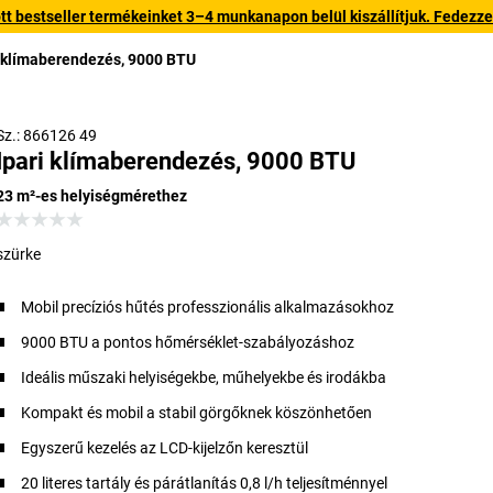
 bestseller termékeinket 3–4 munkanapon belül kiszállítjuk. Fedezze fe
i klímaberendezés, 9000 BTU
Sz.: 866126 49
Ipari klímaberendezés, 9000 BTU
23 m²-es helyiségmérethez
szürke
Mobil precíziós hűtés professzionális alkalmazásokhoz
9000 BTU a pontos hőmérséklet-szabályozáshoz
Ideális műszaki helyiségekbe, műhelyekbe és irodákba
Kompakt és mobil a stabil görgőknek köszönhetően
Egyszerű kezelés az LCD-kijelzőn keresztül
20 literes tartály és párátlanítás 0,8 l/h teljesítménnyel