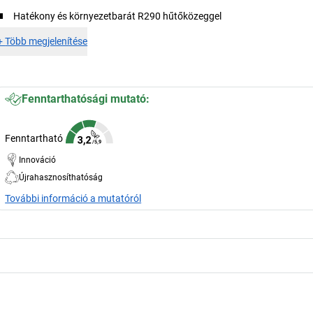
Hatékony és környezetbarát R290 hűtőközeggel
+
Több megjelenítése
Fenntarthatósági mutató:
Fenntartható
Innováció
Újrahasznosíthatóság
További információ a mutatóról