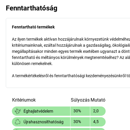
Fenntarthatóság
Fenntartható termékek
Az ilyen termékek aktívan hozzájárulnak környezetünk védelméhez 
kritériumainknak, ezáltal hozzájárulnak a gazdaságilag, ökológia
megállapításakor minden egyes termék esetében ugyanazt a döntő k
fenntartható és méltányos körülmények megteremtéséhez? Az aláb
különösen remekelnek.
A termékértékelésről és fenntarthatósági kezdeményezésünkről t
Kritériumok
Súlyozás
Mutató
30%
2,0
Éghajlatvédelem
30%
4,5
Újrahasznosíthatóság