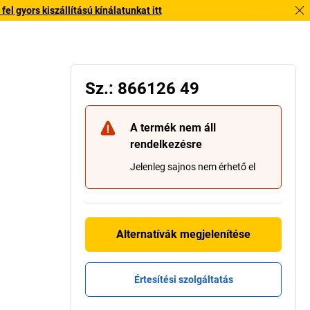
l gyors kiszállítású kínálatunkat itt
Sz.: 866126 49
A termék nem áll
rendelkezésre
Jelenleg sajnos nem érhető el
Alternatívák megjelenítése
Értesítési szolgáltatás