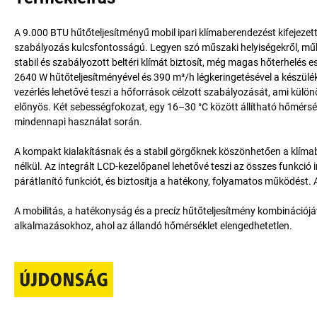
A 9.000 BTU hűtőteljesítményű mobil ipari klímaberendezést kifejezett
szabályozás kulcsfontosságú. Legyen szó műszaki helyiségekről, műhely
stabil és szabályozott beltéri klímát biztosít, még magas hőterhelés es
2640 W hűtőteljesítményével és 390 m³/h légkeringetésével a készülék 
vezérlés lehetővé teszi a hőforrások célzott szabályozását, ami kül
előnyös. Két sebességfokozat, egy 16–30 °C között állítható hőmérsé
mindennapi használat során.
A kompakt kialakításnak és a stabil görgőknek köszönhetően a klíma
nélkül. Az integrált LCD-kezelőpanel lehetővé teszi az összes funkció in
párátlanító funkciót, és biztosítja a hatékony, folyamatos működést
A mobilitás, a hatékonyság és a precíz hűtőteljesítmény kombinációjá
alkalmazásokhoz, ahol az állandó hőmérséklet elengedhetetlen.