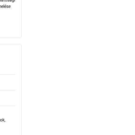
hatósági
melése
ok,