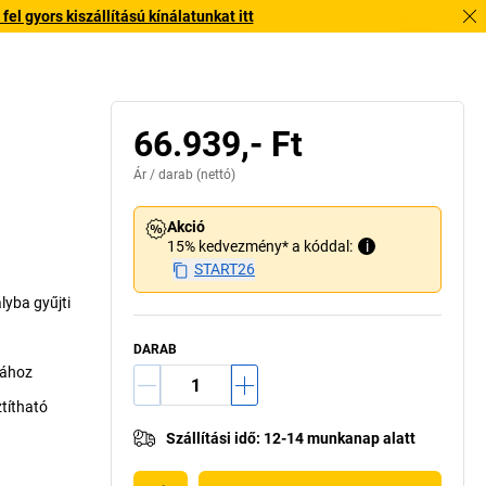
l gyors kiszállítású kínálatunkat itt
66.939,- Ft
Ár /
darab
(nettó)
Akció
15% kedvezmény* a kóddal:
i
START26
lyba gyűjti
DARAB
sához
ztítható
Szállítási idő
:
12-14 munkanap alatt