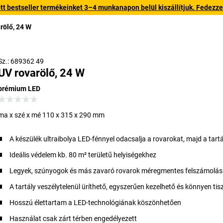
 bestseller termékeinket 3–4 munkanapon belül kiszállítjuk. Fedezze fe
rölő, 24 W
Sz.: 689362 49
UV rovarölő, 24 W
prémium LED
ma x szé x mé 110 x 315 x 290 mm
A készülék ultraibolya LED-fénnyel odacsalja a rovarokat, majd a tartá
Ideális védelem kb. 80 m² területű helyiségekhez
Legyek, szúnyogok és más zavaró rovarok méregmentes felszámolá
A tartály veszélytelenül üríthető, egyszerűen kezelhető és könnyen tis
Hosszú élettartam a LED-technológiának köszönhetően
Használat csak zárt térben engedélyezett