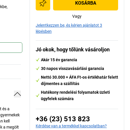
KOSÁRBA
ekbe,
Vagy
Jelentkezzen be, és kérjen ajánlatot 3
lépésben
Jó okok, hogy tőlünk vásároljon
Akár 15 év garancia
30 napos visszavásárlási garancia
Nettó 30.000 + ÁFA Ft-os értékhatár felett
díjmentes a szállítás
Hatékony rendelési folyamatok üzleti
ügyfelek számára
t és a
a gyermekek
+36 (23) 513 823
n kell
Kérdése van a termékkel kapcsolatban?
ók a megölt