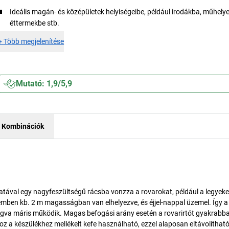
Ideális magán- és középületek helyiségeibe, például irodákba, műhely
éttermekbe stb.
+
Több megjelenítése
Mutató: 1,9/5,9
Kombinációk
atával egy nagyfeszültségű rácsba vonzza a rovarokat, például a legyeke
mben kb. 2 m magasságban van elhelyezve, és éjjel-nappal üzemel. Így 
ugva máris működik. Magas befogási arány esetén a rovarirtót gyakrabba
táshoz a készülékhez mellékelt kefe használható, ezzel alaposan eltávolíthat