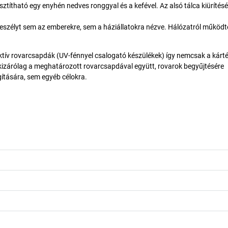
ztítható egy enyhén nedves ronggyal és a kefével. Az alsó tálca kiürítés
veszélyt sem az emberekre, sem a háziállatokra nézve. Hálózatról működt
ktív rovarcsapdák (UV-fénnyel csalogató készülékek) így nemcsak a kárt
 kizárólag a meghatározott rovarcsapdával együtt, rovarok begyűjtésére
ítására, sem egyéb célokra.