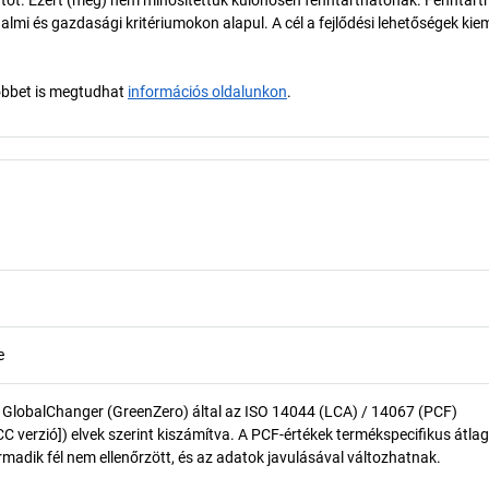
tot. Ezért (még) nem minősítettük különösen fenntarthatónak. Fenntart
almi és gazdasági kritériumokon alapul. A cél a fejlődési lehetőségek kie
öbbet is megtudhat
információs oldalunkon
.
e
 GlobalChanger (GreenZero) által az ISO 14044 (LCA) / 14067 (PCF)
 verzió]) elvek szerint kiszámítva. A PCF-értékek termékspecifikus átlag
madik fél nem ellenőrzött, és az adatok javulásával változhatnak.