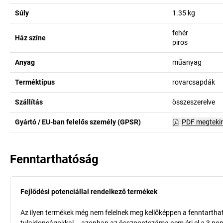
Súly
1.35
kg
fehér
Ház színe
piros
Anyag
műanyag
Terméktípus
rovarcsapdák
Szállítás
összeszerelve
Gyártó / EU-ban felelős személy (GPSR)
PDF megteki
Fenntarthatóság
Fejlődési potenciállal rendelkező termékek
Az ilyen termékek még nem felelnek meg kellőképpen a fenntarthat