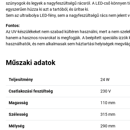
szúnyogok és legyek a nagyfeszültségű rácsról. A LED-cső könnyen tis
egyszerűen húzza ki azt a tartóból, és ürítse ki.
Sem az ultraibolya LED-fény, sem a nagyfeszültségű rács nem jelent 
Fontos:
Az UV-készülékeket nem szabad kültéren használni, mert a nem szele
hanem a hasznos rovarokat is megfogják. A beépített speciális izzók
használhatók, és nem alkalmasak sem háztartási helyiségek megvilág
Műszaki adatok
Teljesítmény
24
W
Csatlakozási feszültség
230 V
Magasság
110
mm
Szélesség
315
mm
Mélység
290
mm