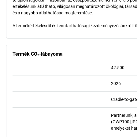
tulajdonságokkal – azonban az összpontszáma nem éri el a 3 pon
értékelésünk átlátható, világosan meghatározott ökológiai, társad
és a nagyobb átláthatóság megteremtése.
A termékértékelésről és fenntarthatósági kezdeményezésünkről t
Termék CO₂-lábnyoma
42.500
2026
Cradle-to-gat
Partnerünk, a
(GWP100 [IPCC
amelyeket har