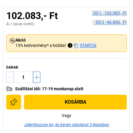
102.083,- Ft
-tól
1
-
102.083,- Ft
-tól
3
-
96.890,- Ft
Ár /
darab
(nettó)
Akció
15% kedvezmény* a kóddal:
i
START26
DARAB
Szállítási idő
:
17-19 munkanap alatt
KOSÁRBA
Vagy
Jelentkezzen be, és kérjen ajánlatot 3 lépésben