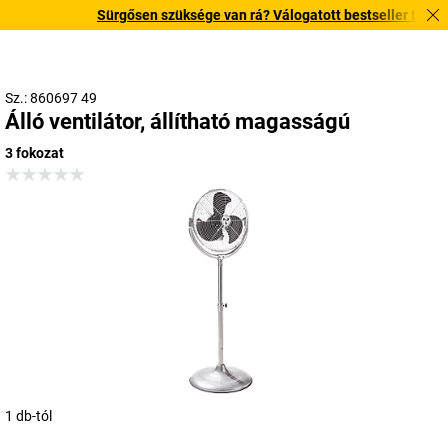
Sürgősen szüksége van rá? Válogatott bestseller termékein
Sz.: 860697 49
Álló ventilátor, állítható magasságú
3 fokozat
1 db-tól