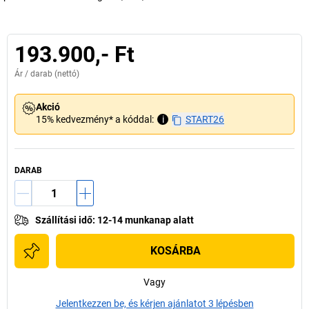
193.900,- Ft
Ár /
darab
(nettó)
Akció
15% kedvezmény* a kóddal:
i
START26
DARAB
Szállítási idő
:
12-14 munkanap alatt
KOSÁRBA
Vagy
Jelentkezzen be, és kérjen ajánlatot 3 lépésben