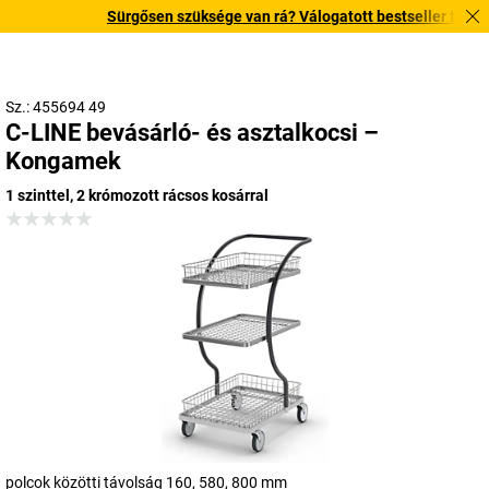
Sürgősen szüksége van rá? Válogatott bestseller termékein
Sz.: 455694 49
C-LINE bevásárló- és asztalkocsi –
Kongamek
1 szinttel, 2 krómozott rácsos kosárral
polcok közötti távolság 160, 580, 800 mm