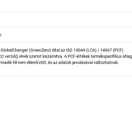
e
 GlobalChanger (GreenZero) által az ISO 14044 (LCA) / 14067 (PCF)
 verzió]) elvek szerint kiszámítva. A PCF-értékek termékspecifikus átlag
madik fél nem ellenőrzött, és az adatok javulásával változhatnak.