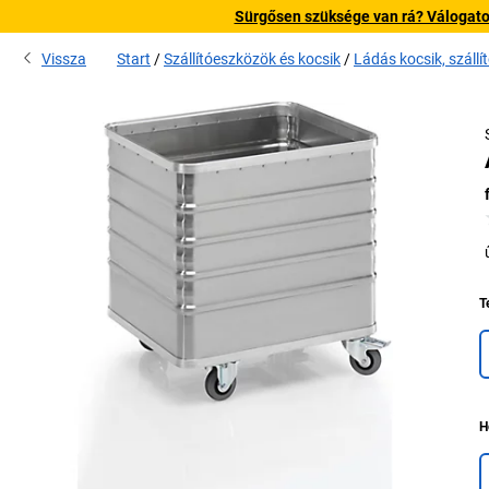
Sürgősen szüksége van rá? Válogatott
Vissza
Start
Szállítóeszközök és kocsik
Ládás kocsik, szállí
T
H