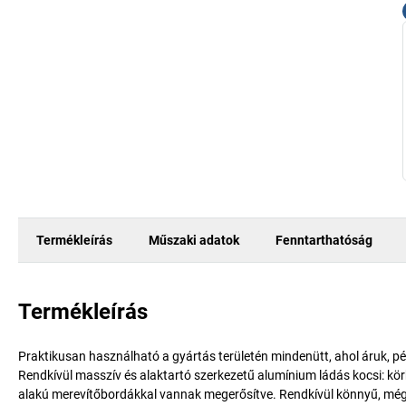
Termékleírás
Műszaki adatok
Fenntarthatóság
Termékleírás
Praktikusan használható a gyártás területén mindenütt, ahol áruk, pé
Rendkívül masszív és alaktartó szerkezetű alumínium ládás kocsi: körbe
alakú merevítőbordákkal vannak megerősítve. Rendkívül könnyű, még