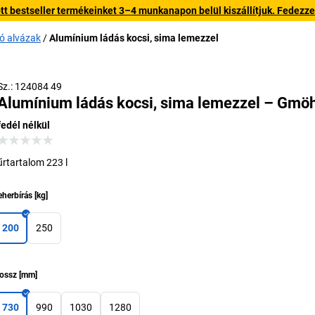
 bestseller termékeinket 3–4 munkanapon belül kiszállítjuk. Fedezze fe
tó alvázak
Alumínium ládás kocsi, sima lemezzel
Sz.: 124084 49
Alumínium ládás kocsi, sima lemezzel – Gmöh
fedél nélkül
űrtartalom 223 l
eherbírás
[
kg
]
200
250
ossz
[
mm
]
730
990
1030
1280