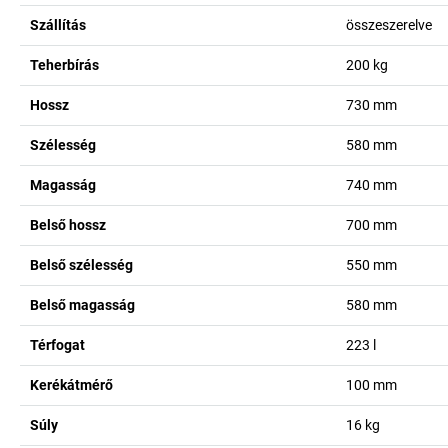
Szállítás
összeszerelve
Teherbírás
200
kg
Hossz
730
mm
Szélesség
580
mm
Magasság
740
mm
Belső hossz
700
mm
Belső szélesség
550
mm
Belső magasság
580
mm
Térfogat
223
l
Kerékátmérő
100
mm
Súly
16
kg