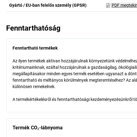
Gyártó / EU-ban felelős személy (GPSR)
PDF megteki
Fenntarthatóság
Fenntartható termékek
Az ilyen termékek aktívan hozzájárulnak környezetünk védelméhez 
kritériumainknak, ezáltal hozzájárulnak a gazdaságilag, ökológia
megállapításakor minden egyes termék esetében ugyanazt a döntő k
fenntartható és méltányos körülmények megteremtéséhez? Az aláb
különösen remekelnek.
A termékértékelésről és fenntarthatósági kezdeményezésünkről t
Termék CO₂-lábnyoma