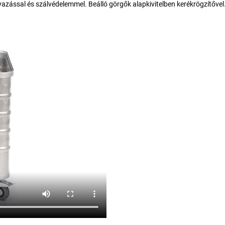
ssal és szálvédelemmel. Beálló görgők alapkivitelben kerékrögzítővel