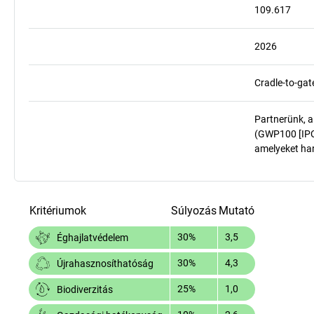
109.617
2026
Cradle-to-gat
Partnerünk, a
(GWP100 [IPCC
amelyeket har
Kritériumok
Súlyozás
Mutató
30%
3,5
Éghajlatvédelem
30%
4,3
Újrahasznosíthatóság
25%
1,0
Biodiverzitás