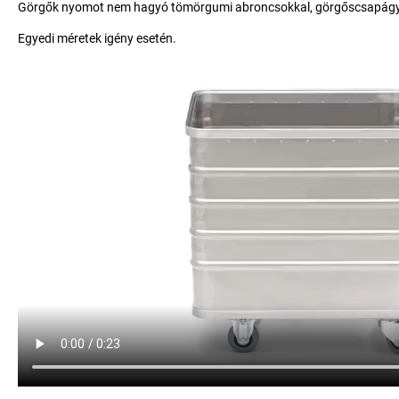
Görgők nyomot nem hagyó tömörgumi abroncsokkal, görgőscsapágyazá
Egyedi méretek igény esetén.