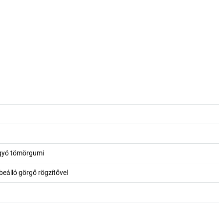
gyó tömörgumi
 beálló görgő rögzítővel