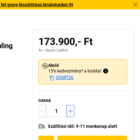
l gyors kiszállítású kínálatunkat itt
173.900,- Ft
ling
Ár /
darab
(nettó)
Akció
15% kedvezmény* a kóddal:
i
START26
DARAB
Szállítási idő
:
9-11 munkanap alatt