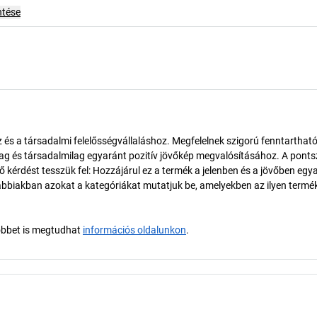
ntése
és a társadalmi felelősségvállaláshoz. Megfelelnek szigorú fenntarthat
ilag és társadalmilag egyaránt pozitív jövőkép megvalósításához. A pont
érdést tesszük fel: Hozzájárul ez a termék a jelenben és a jövőben egy
biakban azokat a kategóriákat mutatjuk be, amelyekben az ilyen termé
öbbet is megtudhat
információs oldalunkon
.