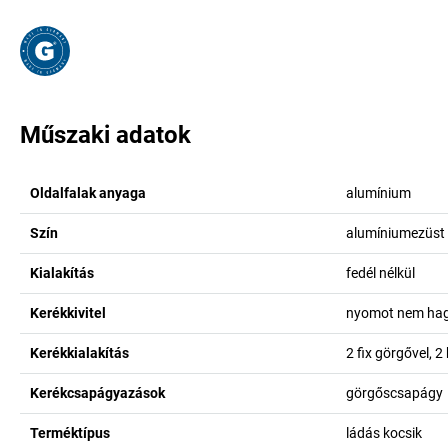
Műszaki adatok
Oldalfalak anyaga
alumínium
Szín
alumíniumezüst
Kialakítás
fedél nélkül
Kerékkivitel
nyomot nem ha
Kerékkialakítás
2 fix görgővel, 2
Kerékcsapágyazások
görgőscsapágy
Terméktípus
ládás kocsik