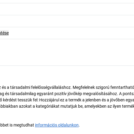
ntése
és a társadalmi felelősségvállaláshoz. Megfelelnek szigorú fenntarthat
ilag és társadalmilag egyaránt pozitív jövőkép megvalósításához. A pont
érdést tesszük fel: Hozzájárul ez a termék a jelenben és a jövőben egy
biakban azokat a kategóriákat mutatjuk be, amelyekben az ilyen termé
öbbet is megtudhat
információs oldalunkon
.