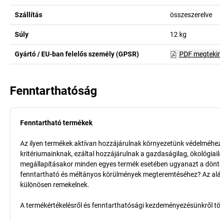
Szállítás
összeszerelve
Súly
12
kg
Gyártó / EU-ban felelős személy (GPSR)
PDF megteki
Fenntarthatóság
Fenntartható termékek
Az ilyen termékek aktívan hozzájárulnak környezetünk védelméhez 
kritériumainknak, ezáltal hozzájárulnak a gazdaságilag, ökológia
megállapításakor minden egyes termék esetében ugyanazt a döntő k
fenntartható és méltányos körülmények megteremtéséhez? Az aláb
különösen remekelnek.
A termékértékelésről és fenntarthatósági kezdeményezésünkről t