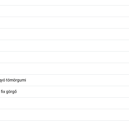
gyó tömörgumi
 fix görgő