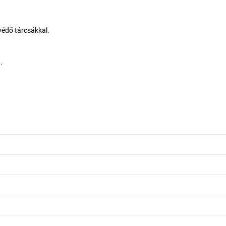
védő tárcsákkal.
.