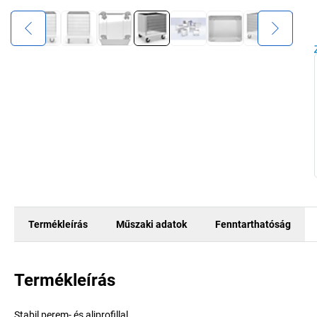
Termékleírás
Műszaki adatok
Fenntarthatóság
Termékleírás
Stabil perem- és aljprofillal.