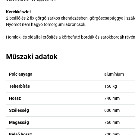
Kerékkészlet
2 beálló és 2 fix görgő sarkos elrendezésben, görgőscsapággyal, szál
Nyomot nem hagyó tömörgumi abroncsok.
Homlok- és oldalfal-erősítés a körbefutó bordák és sarokbordák révén
Műszaki adatok
Polc anyaga
alumínium
Teherbírás
150
kg
Hossz
740
mm
Szélesség
600
mm
Magasság
760
mm
Belső hossz
700
mm