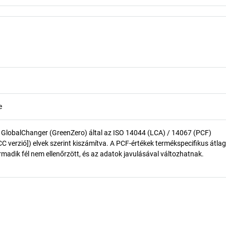
e
 GlobalChanger (GreenZero) által az ISO 14044 (LCA) / 14067 (PCF)
 verzió]) elvek szerint kiszámítva. A PCF-értékek termékspecifikus átlag
madik fél nem ellenőrzött, és az adatok javulásával változhatnak.