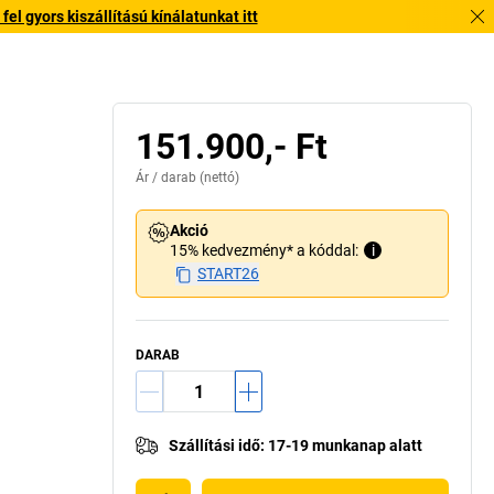
l gyors kiszállítású kínálatunkat itt
151.900,- Ft
Ár /
darab
(nettó)
Akció
15% kedvezmény* a kóddal:
i
START26
DARAB
Szállítási idő
:
17-19 munkanap alatt