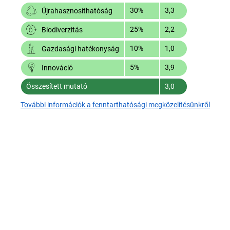
30%
3,3
Újrahasznosíthatóság
25%
2,2
Biodiverzitás
10%
1,0
Gazdasági hatékonyság
5%
3,9
Innováció
Összesített mutató
3,0
További információk a fenntarthatósági megközelítésünkről