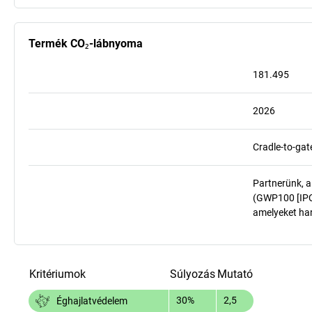
Termék CO₂-lábnyoma
181.495
2026
Cradle-to-gat
Partnerünk, a
(GWP100 [IPCC
amelyeket har
Kritériumok
Súlyozás
Mutató
30%
2,5
Éghajlatvédelem