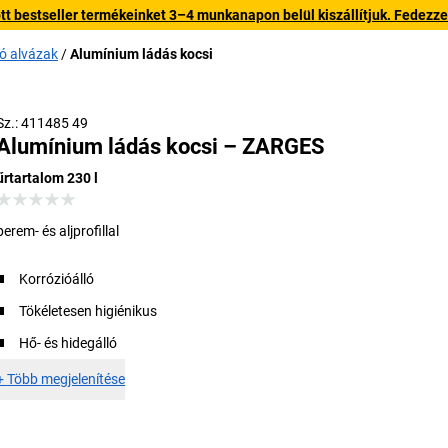
 bestseller termékeinket 3–4 munkanapon belül kiszállítjuk. Fedezze fe
tó alvázak
Alumínium ládás kocsi
Praktikus tolófogantyú, kétoldalas
Sz.: 411485 49
Alumínium ládás kocsi – ZARGES
űrtartalom 230 l
perem- és aljprofillal
Korrózióálló
Tökéletesen higiénikus
Hő- és hidegálló
+
Több megjelenítése