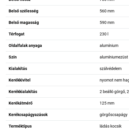
Belső szélesség
560
mm
Belső magasság
590
mm
Térfogat
230
l
Oldalfalak anyaga
alumínium
Szín
alumíniumezüst
Kialakítás
szálvédelem
Kerékkivitel
nyomot nem ha
Kerékkialakítás
2 beálló görgő, 2
Kerékátmérő
125
mm
Kerékcsapágyazások
görgőscsapágy
Terméktípus
ládás kocsik