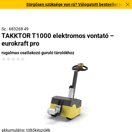
Sürgősen szüksége van rá? Válogatott bestseller termékeink
Sz.: 683268 49
TAKKTOR T1000 elektromos vontató –
eurokraft pro
rugalmas csatlakozó guruló tárolókhoz
akkumulátor, töltőkészülék