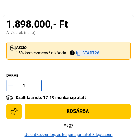
1.898.000,- Ft
Ár /
darab
(nettó)
Akció
15% kedvezmény* a kóddal:
i
START26
DARAB
Szállítási idő
:
17-19 munkanap alatt
KOSÁRBA
Vagy
Jelentkezzen be, és kérjen ajánlatot 3 lépésben