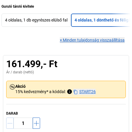
Guruló tároló kivitele
4 oldalas, 1 db egyrészes elülső fal
4 oldalas, 1 dönthető és félig l
×
Minden tulajdonság visszaállítása
161.499,- Ft
Ár /
darab
(nettó)
Akció
15% kedvezmény* a kóddal:
i
START26
DARAB