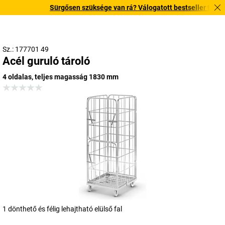
Sürgősen szüksége van rá? Válogatott bestseller termékein
Sz.: 177701 49
Acél guruló tároló
4 oldalas, teljes magasság 1830 mm
1 dönthető és félig lehajtható elülső fal