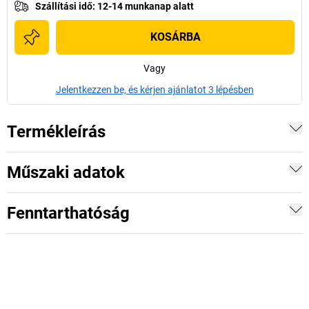
Szállítási idő
:
12-14 munkanap alatt
KOSÁRBA
Vagy
Jelentkezzen be, és kérjen ajánlatot 3 lépésben
Termékleírás
Műszaki adatok
Fenntarthatóság