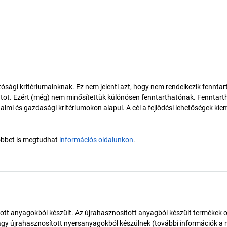
ósági kritériumainknak. Ez nem jelenti azt, hogy nem rendelkezik fenntar
tot. Ezért (még) nem minősítettük különösen fenntarthatónak. Fenntart
almi és gazdasági kritériumokon alapul. A cél a fejlődési lehetőségek kie
öbbet is megtudhat
információs oldalunkon
.
ott anyagokból készült. Az újrahasznosított anyagból készült termékek 
agy újrahasznosított nyersanyagokból készülnek (további információk a