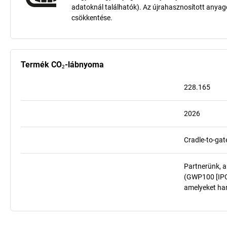
adatoknál találhatók). Az újrahasznosított anya
csökkentése.
Termék CO₂-lábnyoma
228.165
2026
Cradle-to-gat
Partnerünk, a
(GWP100 [IPCC
amelyeket har