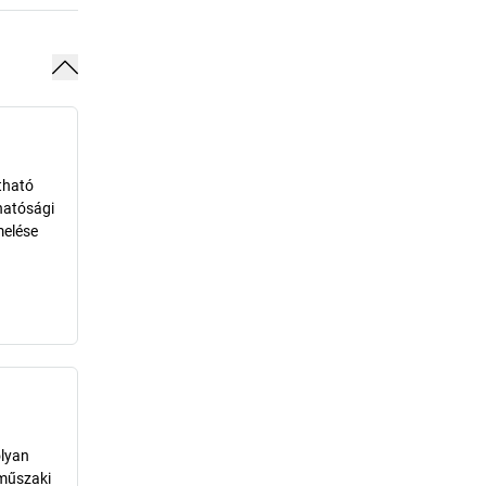
tható
hatósági
melése
olyan
 műszaki