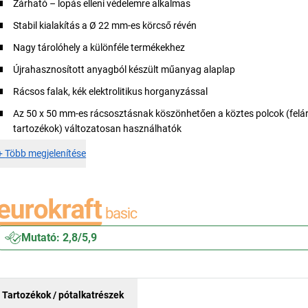
Zárható – lopás elleni védelemre alkalmas
Stabil kialakítás a Ø 22 mm-es körcső révén
Nagy tárolóhely a különféle termékekhez
Újrahasznosított anyagból készült műanyag alaplap
Rácsos falak, kék elektrolitikus horganyzással
Az 50 x 50 mm-es rácsosztásnak köszönhetően a köztes polcok (felá
tartozékok) változatosan használhatók
+
Több megjelenítése
Mutató: 2,8/5,9
Tartozékok / pótalkatrészek