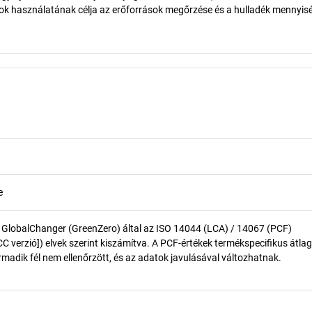
gok használatának célja az erőforrások megőrzése és a hulladék mennyi
e
 GlobalChanger (GreenZero) által az ISO 14044 (LCA) / 14067 (PCF)
 verzió]) elvek szerint kiszámítva. A PCF-értékek termékspecifikus átlag
madik fél nem ellenőrzött, és az adatok javulásával változhatnak.