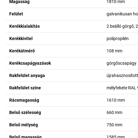
Magasság
1810
mm
Felület
galvanikusan ho
Kerékkialakítás
2 beálló görgő, 2
Kerékkivitel
polipropilén
Kerékátmérő
108
mm
Kerékcsapágyazások
görgőscsapágy
Rakfelület anyaga
újrahasznosítot
Rakfelület színe
mélyfekete RAL
Rácsmagasság
1610
mm
Belső szélesség
660
mm
Belső mélység
750
mm
Belső magasság
1585
mm