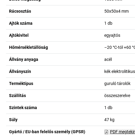
Rácsosztás
50x50x4
mm
Ajtók száma
1
db
Ajtókivitel
egyajtós
Hőmérsékletállóság
–20 °C-tól +60 °
Állvány anyaga
acél
Állványszín
kék elektrolitik
Terméktípus
guruló tárolók
Szállítás
összeszerelve
Szintek száma
1
db
Súly
47
kg
Gyártó / EU-ban felelős személy (GPSR)
PDF megteki