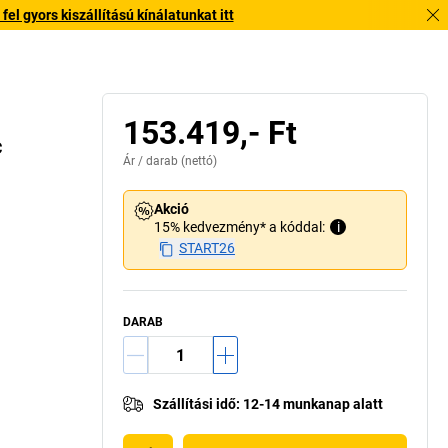
l gyors kiszállítású kínálatunkat itt
153.419,- Ft
c
Ár /
darab
(nettó)
Akció
15% kedvezmény* a kóddal:
i
START26
DARAB
Szállítási idő
:
12-14 munkanap alatt