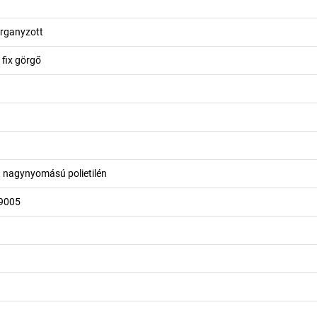
rganyzott
 fix görgő
t nagynyomású polietilén
 9005