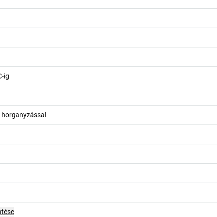
C-ig
us horganyzással
ntése