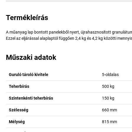
Termékleírás
A műanyag lap bontott panelekből nyert, újrahasznosított granulátum
Ezzel az eljárással alaplaptól függően 2,4 kg és 4,2 kg közötti menny
Műszaki adatok
Guruló tároló kivitele
5-oldalas
Teherbírás
500
kg
Szintenkénti teherbírás
150
kg
Szélesség
660
mm
Mélység
815
mm