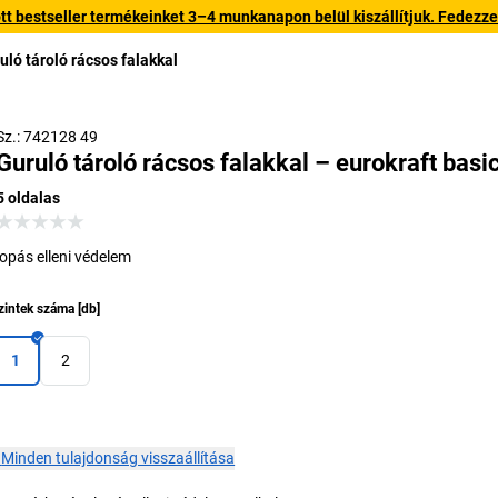
 bestseller termékeinket 3–4 munkanapon belül kiszállítjuk. Fedezze fe
uló tároló rácsos falakkal
Sz.: 742128 49
Guruló tároló rácsos falakkal – eurokraft basi
5 oldalas
lopás elleni védelem
zintek száma
[
db
]
1
2
×
Minden tulajdonság visszaállítása