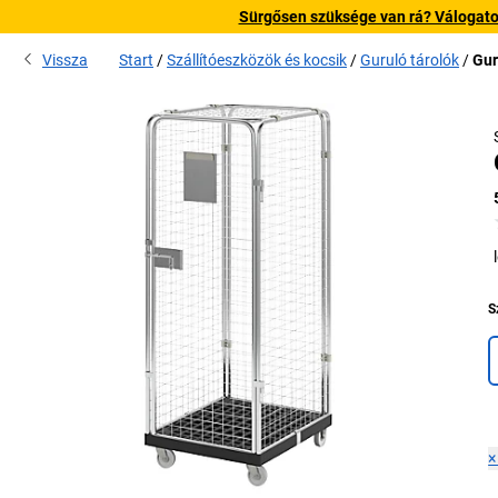
Sürgősen szüksége van rá? Válogatott
Vissza
Start
Szállítóeszközök és kocsik
Guruló tárolók
Gur
S