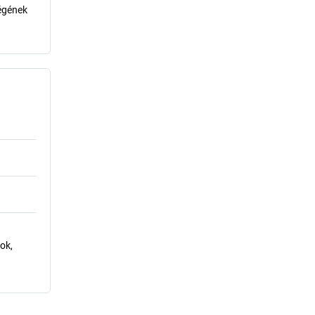
ségének
ok,