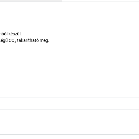
ból készül.
iségű CO₂ takarítható meg.