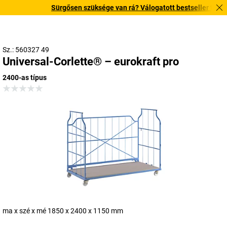
Sürgősen szüksége van rá? Válogatott bestseller termékein
Sz.: 560327 49
Universal-Corlette® – eurokraft pro
2400-as típus
ma x szé x mé 1850 x 2400 x 1150 mm