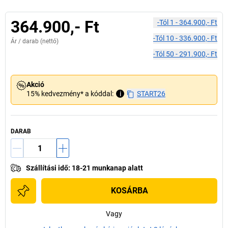
364.900,- Ft
-tól
1
-
364.900,- Ft
-tól
10
-
336.900,- Ft
Ár /
darab
(nettó)
-tól
50
-
291.900,- Ft
Akció
15% kedvezmény* a kóddal:
i
START26
DARAB
Szállítási idő
:
18-21 munkanap alatt
KOSÁRBA
Vagy