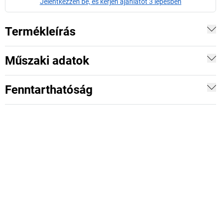
Jelentkezzen be, és kérjen ajánlatot 3 lépésben
Termékleírás
Műszaki adatok
Fenntarthatóság