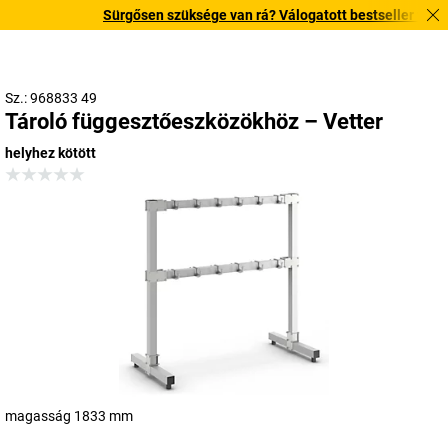
Sürgősen szüksége van rá? Válogatott bestseller termékei
Sz.: 968833 49
Tároló függesztőeszközökhöz – Vetter
helyhez kötött
magasság 1833 mm