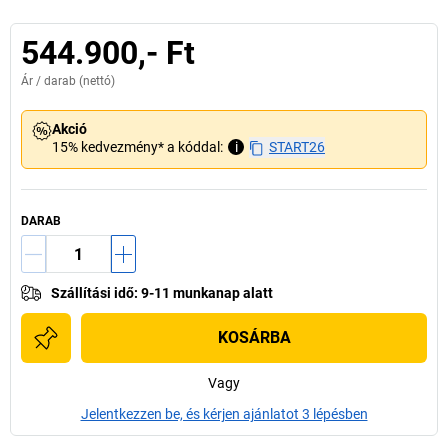
544.900,- Ft
Ár /
darab
(nettó)
Akció
15% kedvezmény* a kóddal:
i
START26
DARAB
Szállítási idő
:
9-11 munkanap alatt
KOSÁRBA
Vagy
Jelentkezzen be, és kérjen ajánlatot 3 lépésben