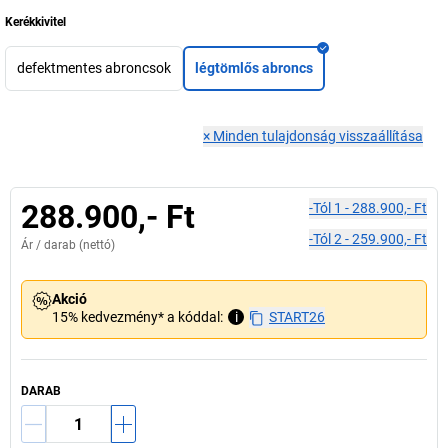
Kerékkivitel
defektmentes abroncsok
légtömlős abroncs
×
Minden tulajdonság visszaállítása
288.900,- Ft
-tól
1
-
288.900,- Ft
-tól
2
-
259.900,- Ft
Ár /
darab
(nettó)
Akció
15% kedvezmény* a kóddal:
i
START26
DARAB