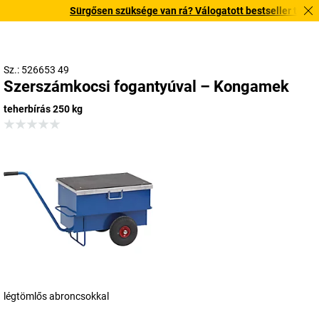
Sürgősen szüksége van rá? Válogatott bestseller termékein
Sz.: 526653 49
Szerszámkocsi fogantyúval – Kongamek
teherbírás 250 kg
légtömlős abroncsokkal