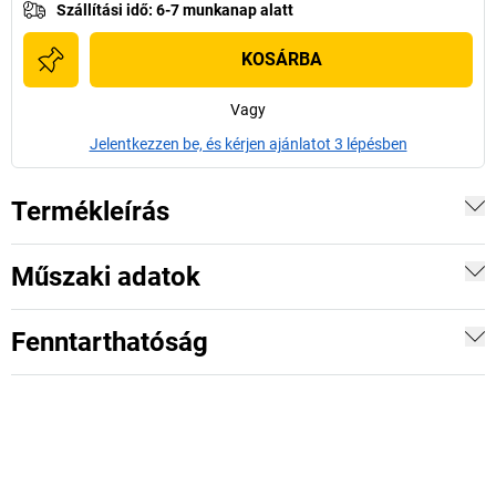
Szállítási idő
:
6-7 munkanap alatt
KOSÁRBA
Vagy
Jelentkezzen be, és kérjen ajánlatot 3 lépésben
Termékleírás
Műszaki adatok
Fenntarthatóság