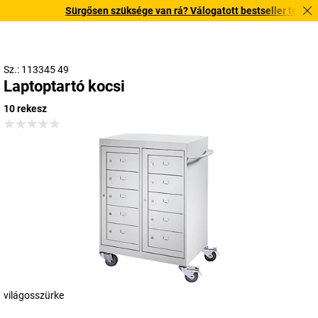
Sürgősen szüksége van rá? Válogatott bestseller termékeink
Sz.: 113345 49
Laptoptartó kocsi
10 rekesz
világosszürke