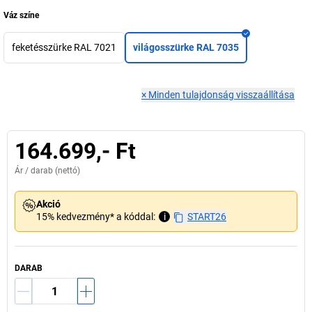
Váz színe
feketésszürke RAL 7021
világosszürke RAL 7035
×
Minden tulajdonság visszaállítása
164.699,- Ft
Ár /
darab
(nettó)
Akció
15% kedvezmény* a kóddal:
i
START26
DARAB