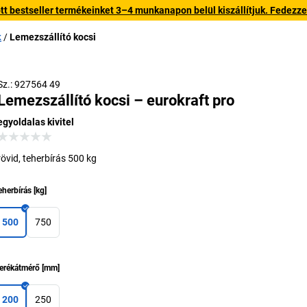
 bestseller termékeinket 3–4 munkanapon belül kiszállítjuk. Fedezze fe
k
Lemezszállító kocsi
Sz.: 927564 49
Lemezszállító kocsi – eurokraft pro
egyoldalas kivitel
rövid, teherbírás 500 kg
eherbírás
[
kg
]
500
750
erékátmérő
[
mm
]
200
250