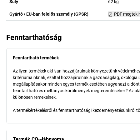
Súly
62
kg
Gyártó / EU-ban felelős személy (GPSR)
PDF megteki
Fenntarthatóság
Fenntartható termékek
Az ilyen termékek aktívan hozzájárulnak környezetünk védelméhez 
kritériumainknak, ezáltal hozzájárulnak a gazdaságilag, ökológia
megállapításakor minden egyes termék esetében ugyanazt a döntő k
fenntartható és méltányos körülmények megteremtéséhez? Az aláb
különösen remekelnek.
A termékértékelésről és fenntarthatósági kezdeményezésünkről t
Termék CO₂-lábnyoma