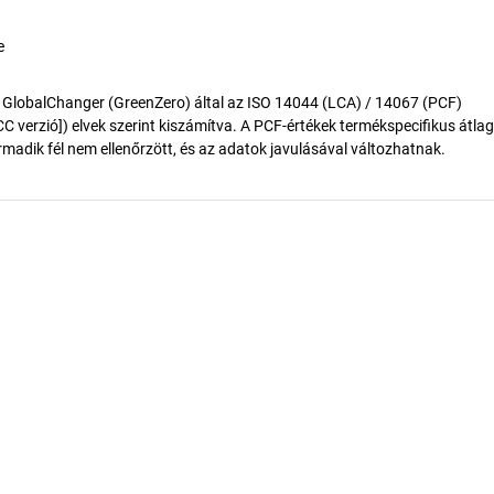
e
 GlobalChanger (GreenZero) által az ISO 14044 (LCA) / 14067 (PCF)
 verzió]) elvek szerint kiszámítva. A PCF-értékek termékspecifikus átlag
madik fél nem ellenőrzött, és az adatok javulásával változhatnak.