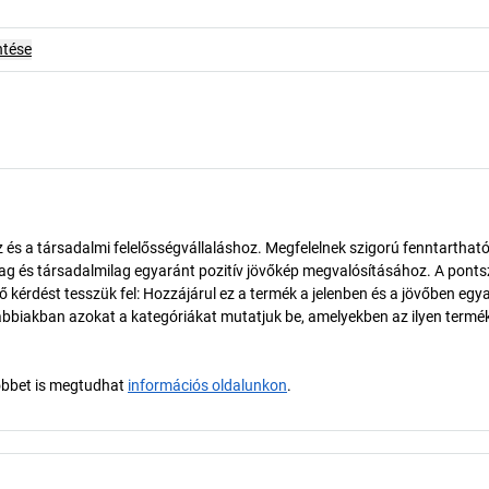
ntése
és a társadalmi felelősségvállaláshoz. Megfelelnek szigorú fenntarthat
ilag és társadalmilag egyaránt pozitív jövőkép megvalósításához. A pont
érdést tesszük fel: Hozzájárul ez a termék a jelenben és a jövőben egy
biakban azokat a kategóriákat mutatjuk be, amelyekben az ilyen termé
öbbet is megtudhat
információs oldalunkon
.