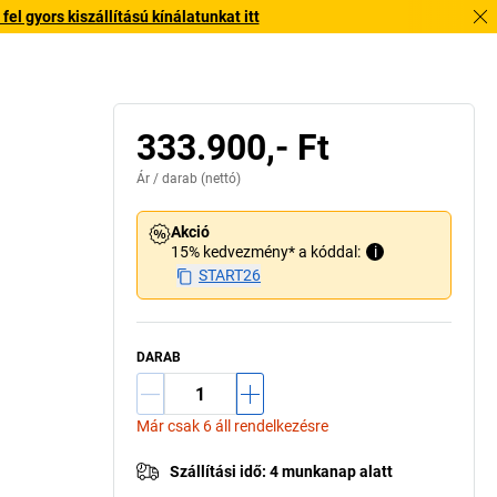
l gyors kiszállítású kínálatunkat itt
333.900,- Ft
Ár /
darab
(nettó)
Akció
15% kedvezmény* a kóddal:
i
START26
DARAB
Már csak 6 áll rendelkezésre
Szállítási idő
:
4 munkanap alatt