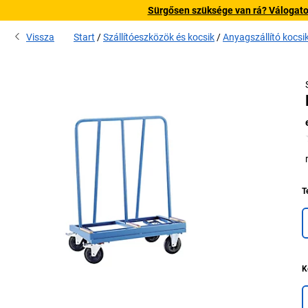
Sürgősen szüksége van rá? Válogatott
Vissza
Start
Szállítóeszközök és kocsik
Anyagszállító kocsi
T
K