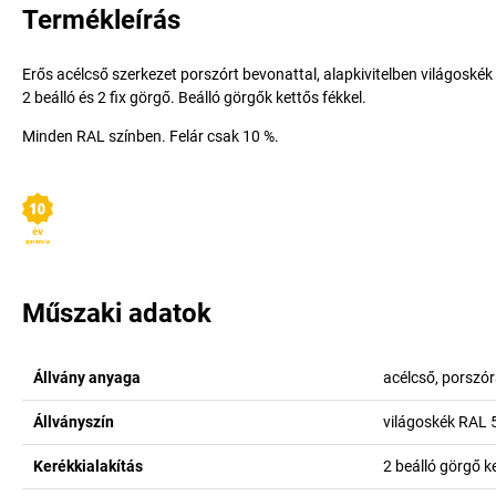
Termékleírás
Erős acélcső szerkezet porszórt bevonattal, alapkivitelben világoské
2 beálló és 2 fix görgő. Beálló görgők kettős fékkel.
Minden RAL színben. Felár csak 10 %.
Műszaki adatok
Állvány anyaga
acélcső, porszó
Állványszín
világoskék RAL 
Kerékkialakítás
2 beálló görgő ke