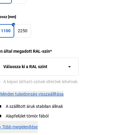
ossz
[
mm
]
1100
2250
n által megadott RAL-szín
*
Válassza ki a RAL színt
*
A képen látható színek eltérőek lehetnek.
×
Minden tulajdonság visszaállítása
A szállított áruk stabilan állnak
Alapfelület tömör fából
+
Több megjelenítése