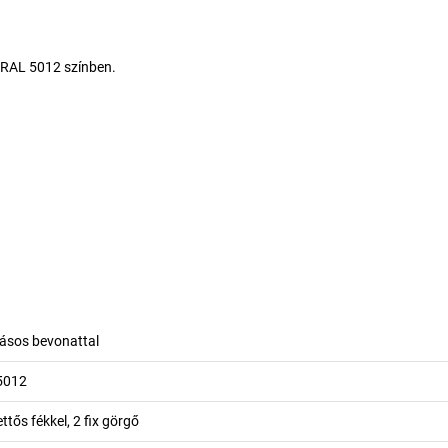
k RAL 5012 színben.
rásos bevonattal
5012
ttős fékkel, 2 fix görgő