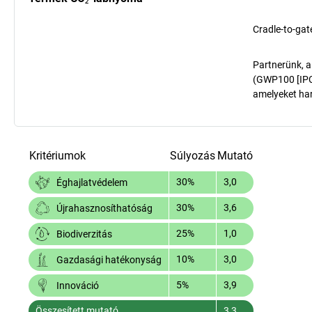
Cradle-to-gat
Partnerünk, a
(GWP100 [IPCC
amelyeket har
Kritériumok
Súlyozás
Mutató
30%
3,0
Éghajlatvédelem
30%
3,6
Újrahasznosíthatóság
25%
1,0
Biodiverzitás
10%
3,0
Gazdasági hatékonyság
5%
3,9
Innováció
Összesített mutató
3,3