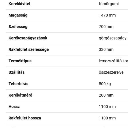
Kerékkivitel
tömörgumi
Magasság
1470
mm
Szélesség
700
mm
Kerékcsapágyazások
görgőscsapágy
Rakfelület szélessége
330
mm
Terméktípus
lemezszállító ko
Szállítás
összeszerelve
Teherbírás
500
kg
Kerékátmérő
200
mm
Hossz
1100
mm
Rakfelület hossza
1100
mm