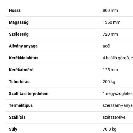
Hossz
800
mm
Magasság
1350
mm
Szélesség
720
mm
Állvány anyaga
acél
Kerékkialakítás
4 beálló görgő, 
Kerékátmérő
125
mm
Teherbírás
200
kg
Szállítási terjedelem
1 négyszögletes 
Terméktípus
szerszám-/anyag
Szállítás
szétszerelve
Súly
70.3
kg