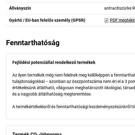
Állványszín
antracitszürke 
Gyártó / EU-ban felelős személy (GPSR)
PDF megteki
Fenntarthatóság
Fejlődési potenciállal rendelkező termékek
Az ilyen termékek még nem felelnek meg kellőképpen a fenntarthat
tulajdonságokkal – azonban az összpontszáma nem éri el a 3 pon
értékelésünk átlátható, világosan meghatározott ökológiai, társad
és a nagyobb átláthatóság megteremtése.
A termékértékelésről és fenntarthatósági kezdeményezésünkről t
Termék CO₂-lábnyoma