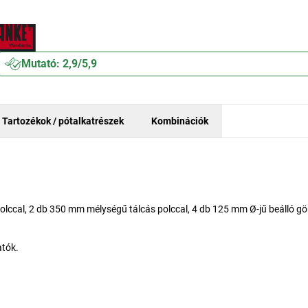
Mutató: 2,9/5,9
Tartozékok / pótalkatrészek
Kombinációk
lccal, 2 db 350 mm mélységű tálcás polccal, 4 db 125 mm Ø-jű beálló gö
atók.