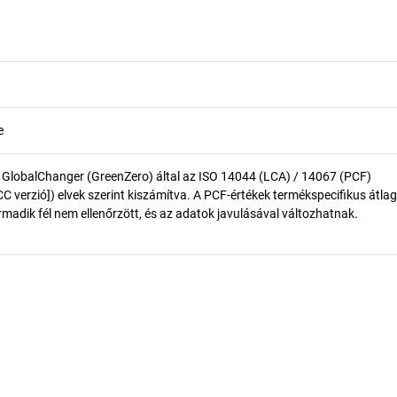
e
 GlobalChanger (GreenZero) által az ISO 14044 (LCA) / 14067 (PCF)
 verzió]) elvek szerint kiszámítva. A PCF-értékek termékspecifikus átlag
madik fél nem ellenőrzött, és az adatok javulásával változhatnak.