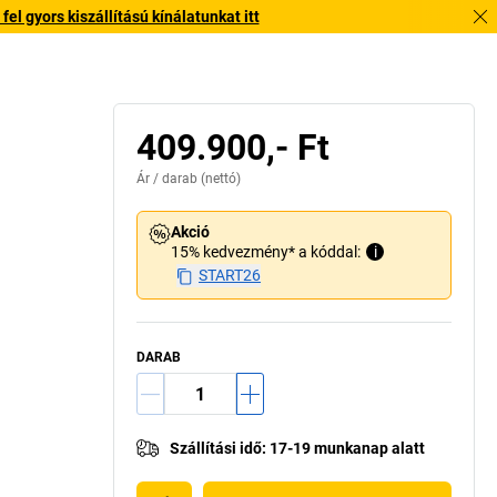
l gyors kiszállítású kínálatunkat itt
409.900,- Ft
Ár /
darab
(nettó)
Akció
15% kedvezmény* a kóddal:
i
START26
DARAB
Szállítási idő
:
17-19 munkanap alatt