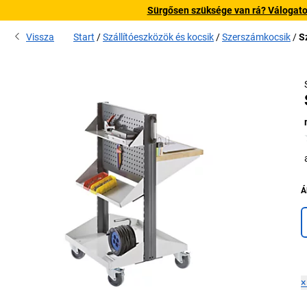
Sürgősen szüksége van rá? Válogatott
Vissza
Start
Szállítóeszközök és kocsik
Szerszámkocsik
S
Á