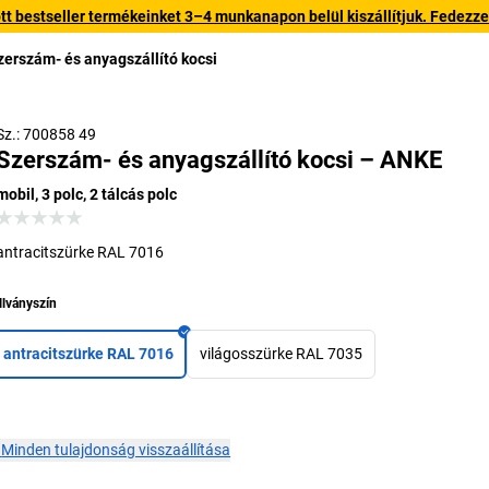
 bestseller termékeinket 3–4 munkanapon belül kiszállítjuk. Fedezze fe
zerszám- és anyagszállító kocsi
Sz.: 700858 49
Szerszám- és anyagszállító kocsi – ANKE
mobil, 3 polc, 2 tálcás polc
antracitszürke RAL 7016
llványszín
antracitszürke RAL 7016
világosszürke RAL 7035
×
Minden tulajdonság visszaállítása