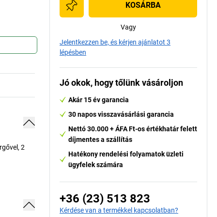
KOSÁRBA
Vagy
Jelentkezzen be, és kérjen ajánlatot 3
lépésben
Jó okok, hogy tőlünk vásároljon
Akár 15 év garancia
30 napos visszavásárlási garancia
Nettó 30.000 + ÁFA Ft-os értékhatár felett
díjmentes a szállítás
rgővel, 2
Hatékony rendelési folyamatok üzleti
ügyfelek számára
+36 (23) 513 823
Kérdése van a termékkel kapcsolatban?