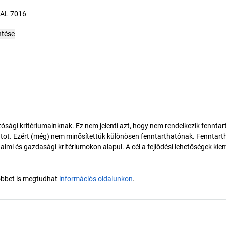
RAL 7016
ntése
ósági kritériumainknak. Ez nem jelenti azt, hogy nem rendelkezik fenntar
tot. Ezért (még) nem minősítettük különösen fenntarthatónak. Fenntart
almi és gazdasági kritériumokon alapul. A cél a fejlődési lehetőségek kie
öbbet is megtudhat
információs oldalunkon
.