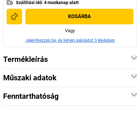
Szállítási idő
:
4 munkanap alatt
KOSÁRBA
Vagy
Jelentkezzen be, és kérjen ajánlatot 3 lépésben
Termékleírás
Műszaki adatok
Fenntarthatóság