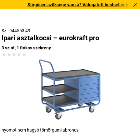
Sürgősen szüksége van rá? Válogatott bestseller termékeinke
Sz.: 944553 49
Ipari asztalkocsi – eurokraft pro
3 szint, 1 fiókos szekrény
nyomot nem hagyó tömörgumi abroncs