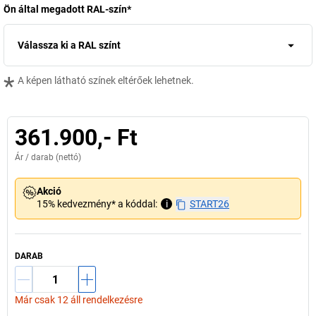
Ön által megadott RAL-szín
*
Válassza ki a RAL színt
*
A képen látható színek eltérőek lehetnek.
361.900,- Ft
Ár /
darab
(nettó)
Akció
15% kedvezmény* a kóddal:
i
START26
DARAB
Már csak 12 áll rendelkezésre