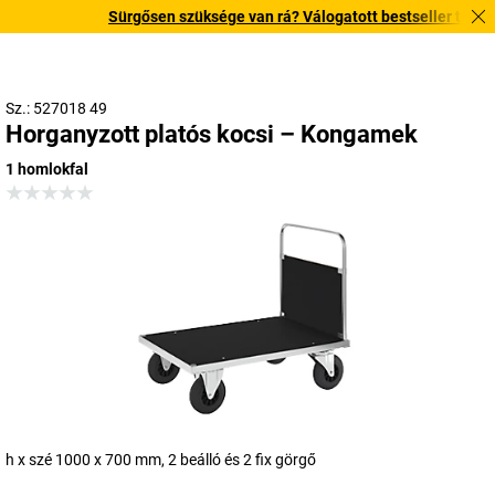
Sürgősen szüksége van rá? Válogatott bestseller termékein
Sz.: 527018 49
Horganyzott platós kocsi – Kongamek
1 homlokfal
h x szé 1000 x 700 mm, 2 beálló és 2 fix görgő