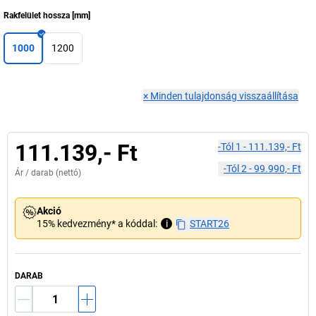
Rakfelület hossza
[
mm
]
1000
1200
×
Minden tulajdonság visszaállítása
111.139,- Ft
-tól
1
-
111.139,- Ft
-tól
2
-
99.990,- Ft
Ár /
darab
(nettó)
Akció
15% kedvezmény* a kóddal:
i
START26
DARAB