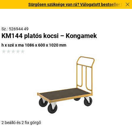
Sürgősen szüksége van rá? Válogatott bestseller termékein
Sz.: 526944 49
KM144 platós kocsi – Kongamek
h x szé x ma 1086 x 600 x 1020 mm
2 beálló és 2 fix görgő