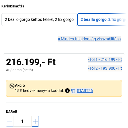
Kerékkialakítás
2 beálló görgő kettős fékkel, 2 fix görgő
2 beálló görgő, 2 fix görgő
×
Minden tulajdonság visszaállítása
216.199,- Ft
-tól
1
-
216.199,- Ft
-tól
2
-
193.900,- Ft
Ár /
darab
(nettó)
Akció
15% kedvezmény* a kóddal:
i
START26
DARAB