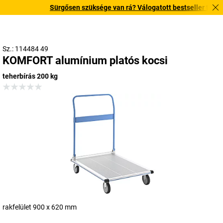
Sürgősen szüksége van rá? Válogatott bestseller termékein
Sz.: 114484 49
KOMFORT alumínium platós kocsi
teherbírás 200 kg
rakfelület 900 x 620 mm