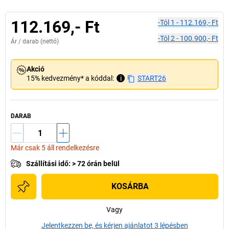
112.169,- Ft
-tól
1
-
112.169,- Ft
-tól
2
-
100.900,- Ft
Ár /
darab
(nettó)
Akció
15% kedvezmény* a kóddal:
i
START26
DARAB
Már csak 5 áll rendelkezésre
Szállítási idő
:
> 72 órán belül
KOSÁRBA
Vagy
Jelentkezzen be, és kérjen ajánlatot 3 lépésben