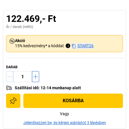
122.469,- Ft
Ár /
darab
(nettó)
Akció
15% kedvezmény* a kóddal:
i
START26
DARAB
Szállítási idő
:
12-14 munkanap alatt
KOSÁRBA
Vagy
Jelentkezzen be, és kérjen ajánlatot 3 lépésben