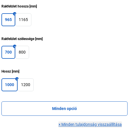
Rakfelület hossza
[
mm
]
965
1165
Rakfelület szélessége
[
mm
]
700
800
Hossz
[
mm
]
1000
1200
Minden opció
×
Minden tulajdonság visszaállítása