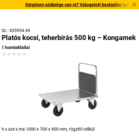
Sürgősen szüksége van rá? Válogatott bestseller termékeinket
Sz.: 455954 49
Platós kocsi, teherbírás 500 kg – Kongamek
1 homlokfallal
h x szé x ma 1000 x 700 x 900 mm, rögzítő nélkül