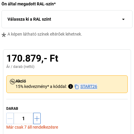
Ön által megadott RAL-szín
*
Válassza ki a RAL színt
*
A képen látható színek eltérőek lehetnek.
170.879,- Ft
Ár /
darab
(nettó)
Akció
15% kedvezmény* a kóddal:
i
START26
DARAB
Már csak 7 áll rendelkezésre