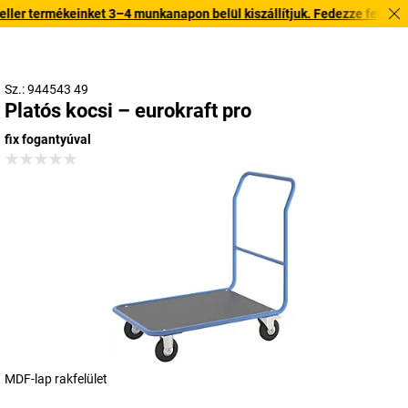
r termékeinket 3–4 munkanapon belül kiszállítjuk. Fedezze fel gyors ki
Sz.: 944543 49
Platós kocsi – eurokraft pro
fix fogantyúval
MDF-lap rakfelület