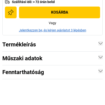
Szállítási idő
:
> 72 órán belül
KOSÁRBA
Vagy
Jelentkezzen be, és kérjen ajánlatot 3 lépésben
Termékleírás
Műszaki adatok
Fenntarthatóság