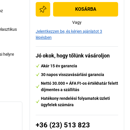
KOSÁRBA
oz
Vagy
elasztikus
Jelentkezzen be, és kérjen ajánlatot 3
lépésben
i helyre
Jó okok, hogy tőlünk vásároljon
Akár 15 év garancia
30 napos visszavásárlási garancia
Nettó 30.000 + ÁFA Ft-os értékhatár felett
díjmentes a szállítás
Hatékony rendelési folyamatok üzleti
ügyfelek számára
+36 (23) 513 823