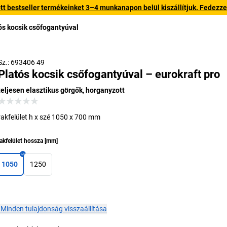
 bestseller termékeinket 3–4 munkanapon belül kiszállítjuk. Fedezze fe
ós kocsik csőfogantyúval
Sz.: 693406 49
Platós kocsik csőfogantyúval – eurokraft pro
teljesen elasztikus görgők, horganyzott
rakfelület h x szé 1050 x 700 mm
akfelület hossza
[
mm
]
1050
1250
×
Minden tulajdonság visszaállítása