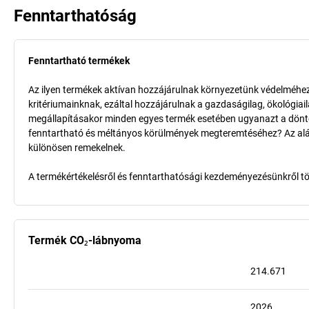
Fenntarthatóság
Fenntartható termékek
Az ilyen termékek aktívan hozzájárulnak környezetünk védelméhez 
kritériumainknak, ezáltal hozzájárulnak a gazdaságilag, ökológia
megállapításakor minden egyes termék esetében ugyanazt a döntő k
fenntartható és méltányos körülmények megteremtéséhez? Az aláb
különösen remekelnek.
A termékértékelésről és fenntarthatósági kezdeményezésünkről t
Termék CO₂-lábnyoma
214.671
2026