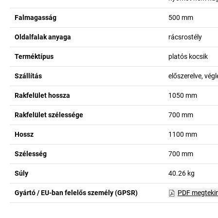
Falmagasság
500
mm
Oldalfalak anyaga
rácsrostély
Terméktípus
platós kocsik
Szállítás
előszerelve, vég
Rakfelület hossza
1050
mm
Rakfelület szélessége
700
mm
Hossz
1100
mm
Szélesség
700
mm
Súly
40.26
kg
Gyártó / EU-ban felelős személy (GPSR)
PDF megteki