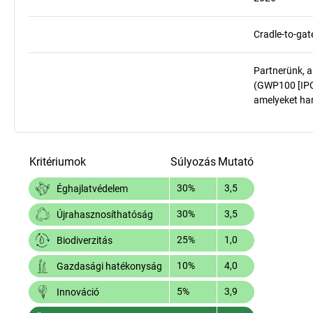
Cradle-to-gat
Partnerünk, a
(GWP100 [IPCC
amelyeket har
Kritériumok
Súlyozás
Mutató
30%
3,5
Éghajlatvédelem
30%
3,5
Újrahasznosíthatóság
25%
1,0
Biodiverzitás
10%
4,0
Gazdasági hatékonyság
5%
3,9
Innováció