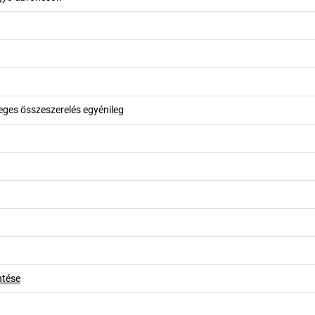
leges összeszerelés egyénileg
ntése