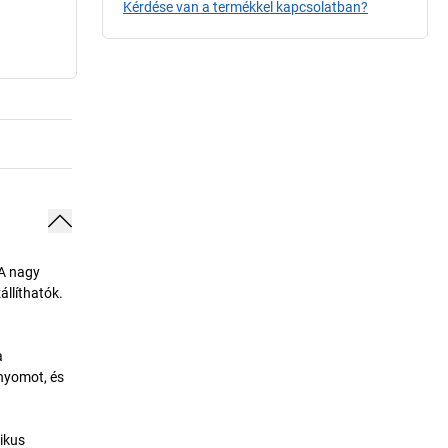
Kérdése van a termékkel kapcsolatban?
 A nagy
llíthatók.
a
 nyomot, és
tikus