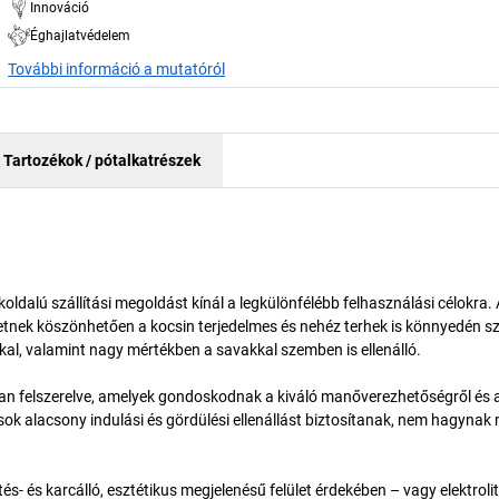
Innováció
Éghajlatvédelem
További információ a mutatóról
Tartozékok / pótalkatrészek
koldalú szállítási megoldást kínál a legkülönfélébb felhasználási célokra.
tnek köszönhetően a kocsin terjedelmes és nehéz terhek is könnyedén szá
kkal, valamint nagy mértékben a savakkal szemben is ellenálló.
el van felszerelve, amelyek gondoskodnak a kiváló manőverezhetőségről és 
sok alacsony indulási és gördülési ellenállást biztosítanak, nem hagynak
tés- és karcálló, esztétikus megjelenésű felület érdekében – vagy elektroli