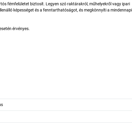
ós fémfelületet biztosít. Legyen szó raktárakról, műhelyekről vagy ipari
llenálló képességet és a fenntarthatóságot, és megkönnyíti a mindennapi
 esetén érvényes.
us