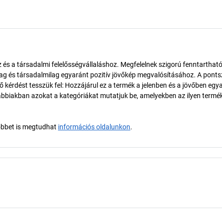
és a társadalmi felelősségvállaláshoz. Megfelelnek szigorú fenntarthat
ilag és társadalmilag egyaránt pozitív jövőkép megvalósításához. A pont
érdést tesszük fel: Hozzájárul ez a termék a jelenben és a jövőben egy
biakban azokat a kategóriákat mutatjuk be, amelyekben az ilyen termé
öbbet is megtudhat
információs oldalunkon
.