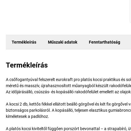
Termékleírás
Műszaki adatok
Fenntarthatóság
Termékleírás
A csőfogantyúval felszerelt eurokraft pro platós kocsi praktikus és so
méretű és masszív, újrahasznosított műanyagból készült rakodófelüle
Az időjárásálló, csúszás- és kopásálló rakodófelület emellett az olajo
A kocsi 2 db, kettős fékkel ellátott beálló görgővel és két fix görgőv
biztonságos parkolásról. A kopásálló, teljesen elasztikus gumiabronc
kíméletesek a padlóhoz.
A platós kocsi kiviteltől függően porszórt bevonattal – a strapabíró, ü