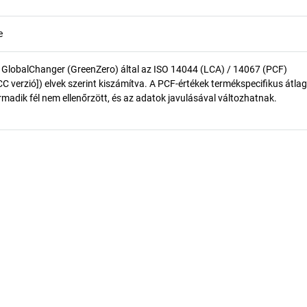
e
 GlobalChanger (GreenZero) által az ISO 14044 (LCA) / 14067 (PCF)
 verzió]) elvek szerint kiszámítva. A PCF-értékek termékspecifikus átlag
madik fél nem ellenőrzött, és az adatok javulásával változhatnak.