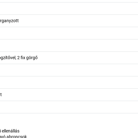
rganyzott
gzítővel, 2 fix görgő
t
 ellenállás
yó abroncsok