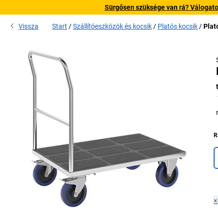
Sürgősen szüksége van rá? Válogatott
Vissza
Start
Szállítóeszközök és kocsik
Platós kocsik
Plat
R