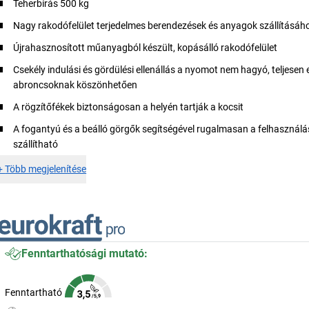
Teherbírás 500 kg
Nagy rakodófelület terjedelmes berendezések és anyagok szállításáh
Újrahasznosított műanyagból készült, kopásálló rakodófelület
Csekély indulási és gördülési ellenállás a nyomot nem hagyó, teljesen 
abroncsoknak köszönhetően
A rögzítőfékek biztonságosan a helyén tartják a kocsit
A fogantyú és a beálló görgők segítségével rugalmasan a felhasználás
szállítható
+
Több megjelenítése
Fenntarthatósági mutató:
Fenntartható