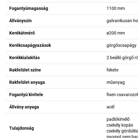
Fogantyúmagasság
1100
mm
Állványszín
galvanikusan ho
Kerékátmérő
ø200
mm
Kerékcsapágyazások
görgőscsapágy
Kerékkialakítás
2 beálló görgő rö
Rakfelület színe
fekete
Rakfelület anyaga
műanyag
Fogantyú kivitele
fixen csavarozot
Állvány anyaga
acél
padlókímélő
csekély kopás
Tulajdonság
csekély gördülési
nyomot nem hag