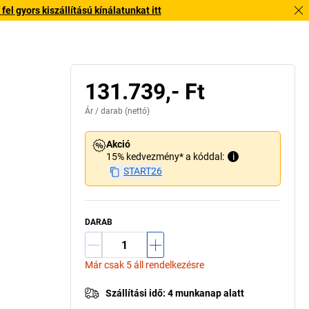
l gyors kiszállítású kínálatunkat itt
131.739,- Ft
Ár /
darab
(nettó)
Akció
15% kedvezmény* a kóddal:
i
START26
DARAB
Már csak 5 áll rendelkezésre
Szállítási idő
:
4 munkanap alatt