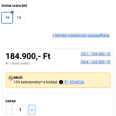
Szintek száma
[
db
]
10
15
×
Minden tulajdonság visszaállítása
184.900,- Ft
-tól
1
-
184.900,- Ft
-tól
4
-
165.900,- Ft
Ár /
darab
(nettó)
Akció
15% kedvezmény* a kóddal:
i
START26
DARAB