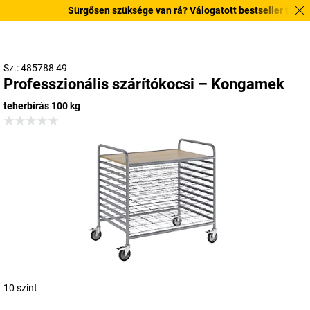
Sürgősen szüksége van rá? Válogatott bestseller termékein
Sz.: 485788 49
Professzionális szárítókocsi – Kongamek
teherbírás 100 kg
10 szint