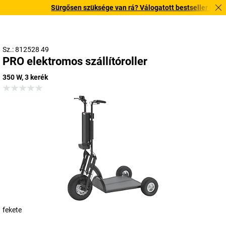
Sürgősen szüksége van rá? Válogatott bestseller termékein
Sz.: 812528 49
PRO elektromos szállítóroller
350 W, 3 kerék
fekete