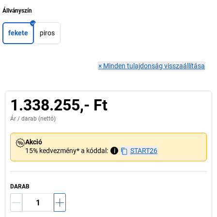
Állványszín
fekete
piros
×
Minden tulajdonság visszaállítása
1.338.255,- Ft
Ár /
darab
(nettó)
Akció
15% kedvezmény* a kóddal:
i
START26
DARAB