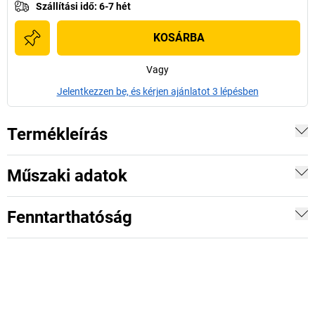
Szállítási idő
:
6-7 hét
KOSÁRBA
Vagy
Jelentkezzen be, és kérjen ajánlatot 3 lépésben
Termékleírás
Műszaki adatok
Fenntarthatóság