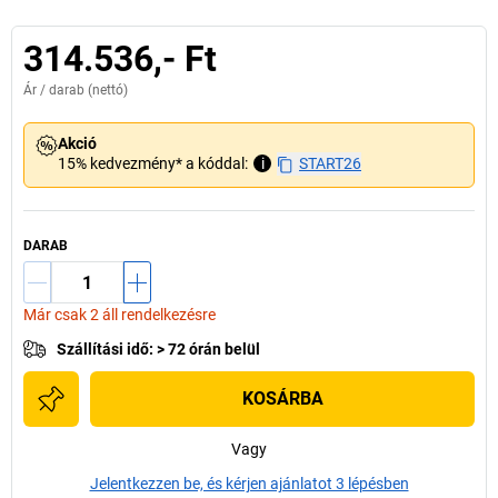
314.536,- Ft
Ár /
darab
(nettó)
Akció
15% kedvezmény* a kóddal:
i
START26
DARAB
Már csak 2 áll rendelkezésre
Szállítási idő
:
> 72 órán belül
KOSÁRBA
Vagy
Jelentkezzen be, és kérjen ajánlatot 3 lépésben