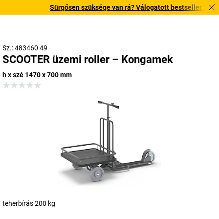
Sürgősen szüksége van rá? Válogatott bestseller termékei
Sz.: 483460 49
SCOOTER üzemi roller – Kongamek
h x szé 1470 x 700 mm
teherbírás 200 kg