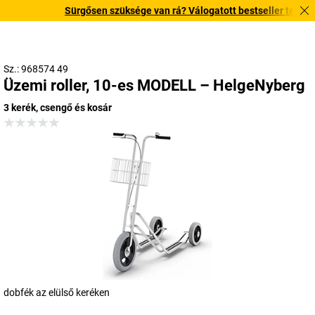
Sürgősen szüksége van rá? Válogatott bestseller termékeink
Sz.: 968574 49
Üzemi roller, 10-es MODELL – HelgeNyberg
3 kerék, csengő és kosár
dobfék az elülső keréken