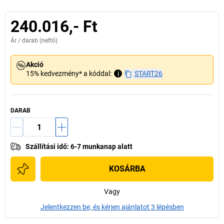
240.016,- Ft
Ár /
darab
(nettó)
Akció
15% kedvezmény* a kóddal:
i
START26
DARAB
Szállítási idő
:
6-7 munkanap alatt
KOSÁRBA
Vagy
Jelentkezzen be, és kérjen ajánlatot 3 lépésben