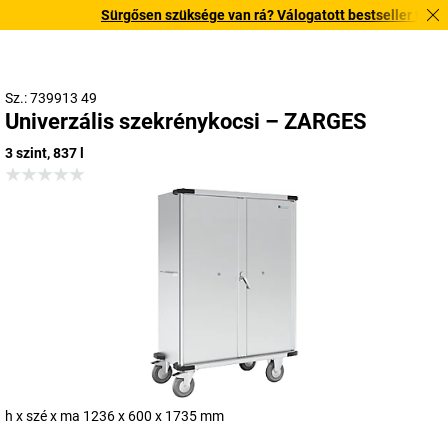
Sürgősen szüksége van rá? Válogatott bestseller termékein
Sz.: 739913 49
Univerzális szekrénykocsi – ZARGES
3 szint, 837 l
h x szé x ma 1236 x 600 x 1735 mm