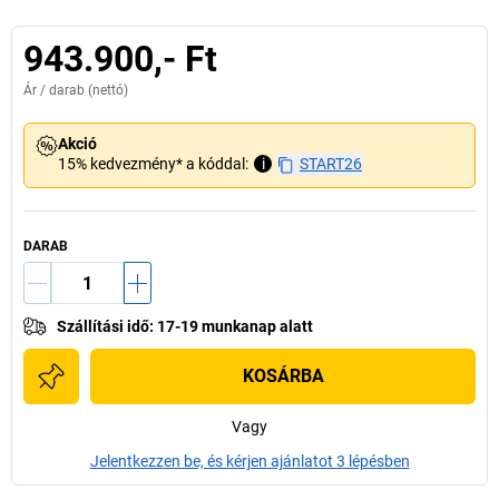
943.900,- Ft
Ár /
darab
(nettó)
Akció
15% kedvezmény* a kóddal:
i
START26
DARAB
Szállítási idő
:
17-19 munkanap alatt
KOSÁRBA
Vagy
Jelentkezzen be, és kérjen ajánlatot 3 lépésben