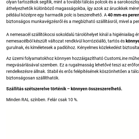
olyan tartozékok segítik, mint a további tálcás polcok és a sarokoszlo
áthelyezhetők különböző magasságokba, így azok az árucikkek méretéhe
például középre egy harmadik polc is beszerelhető. A
40 mm-es pere
biztonságos munkavégzésről és a megbízható szállításról, mivel a p
A nemesacél szállítókocsi sokoldalú tárolóhelyet kínál a higiéniailag é
nemesacélból készült változat rendkívül korrózióálló, tartós és
könnye
gurulnak, és kíméletesek a padlóhoz. Kényelmes közlekedést biztosítan
Az üzemi folyamatokhoz könnyen hozzáigazítható CustomLine műhe
megvásárlásával szemben. Ez a rugalmasság lehetővé teszi az erőfor
rendelkezésre állnak. Stabil és erős felépítésének köszönhetően a tálc
biztonságosan szállíthatók.
Szállítás szétszerelve történik – könnyen összeszerelhető.
Minden RAL színben. Felár csak 10 %.