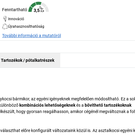
Fenntartható
Innováció
Újrahasznosíthatóság
További információ a mutatóról
Tartozékok / pótalkatrészek
kocsi bármikor, az egyéni igényeknek megfelelően módosítható. Ez a so
 különböző
kombinációs lehetőségeknek
és a
bővíthető tartozékoknak
elkészült, hogy gyorsan reagálhasson, amikor cégénél megváltoznak a f
álaszthat előre konfigurált változataink közül is. Az asztalkocsi egyéni k