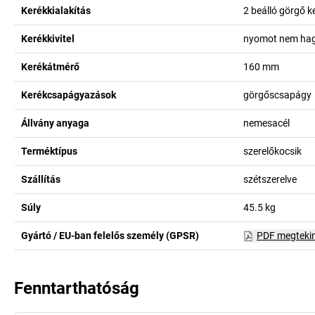
Kerékkialakítás
2 beálló görgő ke
Kerékkivitel
nyomot nem ha
Kerékátmérő
160
mm
Kerékcsapágyazások
görgőscsapágy
Állvány anyaga
nemesacél
Terméktípus
szerelőkocsik
Szállítás
szétszerelve
Súly
45.5
kg
Gyártó / EU-ban felelős személy (GPSR)
PDF megteki
Fenntarthatóság