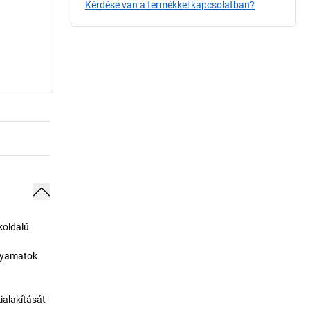
Kérdése van a termékkel kapcsolatban?
koldalú
olyamatok
ialakítását