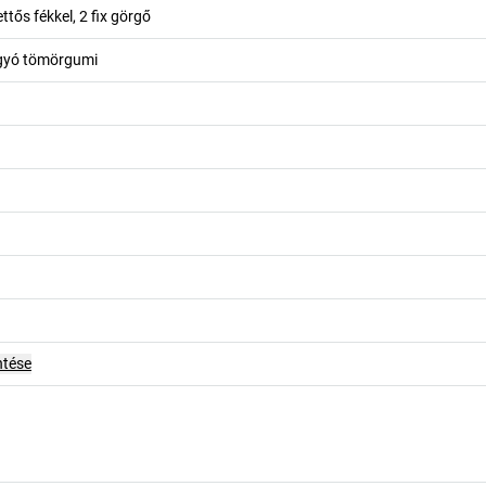
ttős fékkel, 2 fix görgő
gyó tömörgumi
ntése