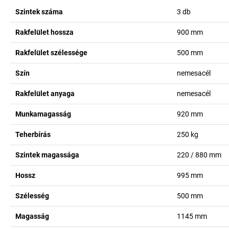
Szintek száma
3
db
Rakfelület hossza
900
mm
Rakfelület szélessége
500
mm
Szín
nemesacél
Rakfelület anyaga
nemesacél
Munkamagasság
920
mm
Teherbírás
250
kg
Szintek magassága
220 / 880
mm
Hossz
995
mm
Szélesség
500
mm
Magasság
1145
mm