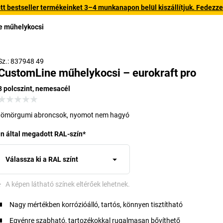
 bestseller termékeinket 3–4 munkanapon belül kiszállítjuk. Fedezze fe
e műhelykocsi
Példa a változatokra
Sz.: 837948 49
CustomLine műhelykocsi – eurokraft pro
3 polcszint, nemesacél
tömörgumi abroncsok, nyomot nem hagyó
n által megadott RAL-szín
*
Válassza ki a RAL színt
*
A képen látható színek eltérőek lehetnek.
Nagy mértékben korrózióálló, tartós, könnyen tisztítható
Egyénre szabható, tartozékokkal rugalmasan bővíthető