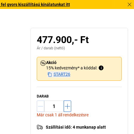
l gyors kiszállítású kínálatunkat itt
477.900,- Ft
Ár /
darab
(nettó)
Akció
15% kedvezmény* a kóddal:
i
START26
DARAB
Már csak 1 áll rendelkezésre
Szállítási idő
:
4 munkanap alatt