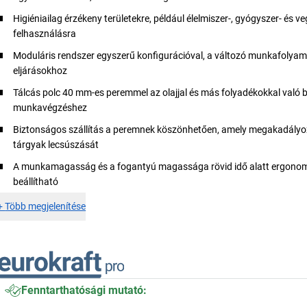
Higiéniailag érzékeny területekre, például élelmiszer-, gyógyszer- és ve
felhasználásra
Moduláris rendszer egyszerű konfigurációval, a változó munkafolya
eljárásokhoz
Tálcás polc 40 mm-es peremmel az olajjal és más folyadékokkal való 
munkavégzéshez
Biztonságos szállítás a peremnek köszönhetően, amely megakadályo
tárgyak lecsúszását
A munkamagasság és a fogantyú magassága rövid idő alatt ergono
beállítható
+
Több megjelenítése
Fenntarthatósági mutató: