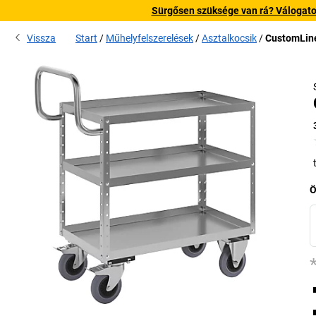
Sürgősen szüksége van rá? Válogatott
Vissza
Start
Műhelyfelszerelések
Asztalkocsik
CustomLin
Ö