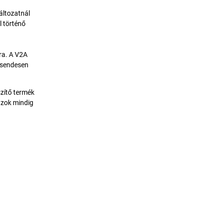
áltozatnál
l történő
tra. A V2A
csendesen
szítő termék
azok mindig