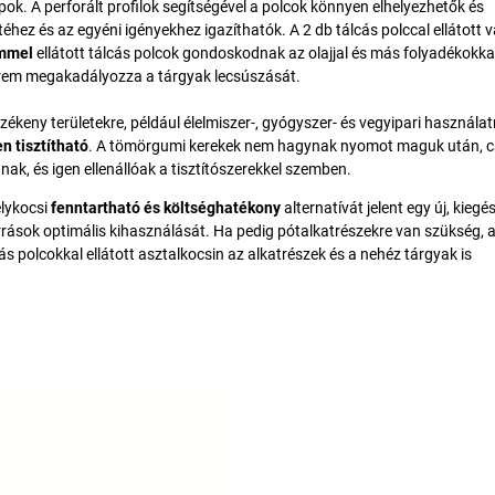
pok. A perforált profilok segítségével a polcok könnyen elhelyezhetők és
z és az egyéni igényekhez igazíthatók. A 2 db tálcás polccal ellátott v
mmel
ellátott tálcás polcok gondoskodnak az olajjal és más folyadékokka
erem megakadályozza a tárgyak lecsúszását.
rzékeny területekre, például élelmiszer-, gyógyszer- és vegyipari használa
n tisztítható
. A tömörgumi kerekek nem hagynak nyomot maguk után, 
ak, és igen ellenállóak a tisztítószerekkel szemben.
lykocsi
fenntartható és költséghatékony
alternatívát jelent egy új, kiegé
rások optimális kihasználását. Ha pedig pótalkatrészekre van szükség, 
ás polcokkal ellátott asztalkocsin az alkatrészek és a nehéz tárgyak is