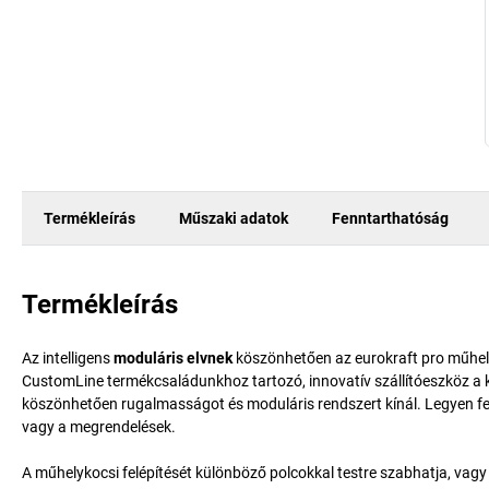
Termékleírás
Műszaki adatok
Fenntarthatóság
Termékleírás
Az intelligens
moduláris elvnek
köszönhetően az eurokraft pro műhely
CustomLine termékcsaládunkhoz tartozó, innovatív szállítóeszköz a
köszönhetően rugalmasságot és moduláris rendszert kínál. Legyen f
vagy a megrendelések.
A műhelykocsi felépítését különböző polcokkal testre szabhatja, vagy v