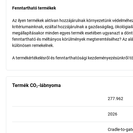
Fenntartható termékek
Az ilyen termékek aktívan hozzájárulnak környezetünk védelméhez 
kritériumainknak, ezáltal hozzájárulnak a gazdaságilag, ökológia
megállapításakor minden egyes termék esetében ugyanazt a döntő k
fenntartható és méltányos körülmények megteremtéséhez? Az aláb
különösen remekelnek.
A termékértékelésről és fenntarthatósági kezdeményezésünkről t
Termék CO₂-lábnyoma
277.962
2026
Cradle-to-gat