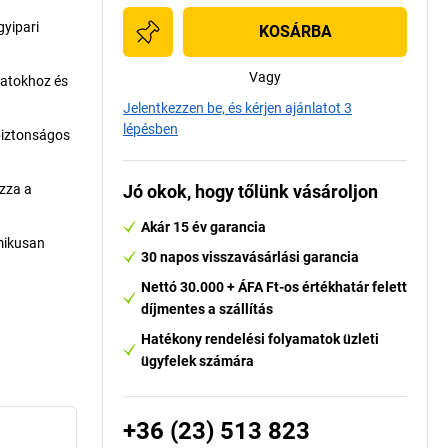
gyipari
KOSÁRBA
Vagy
matokhoz és
Jelentkezzen be, és kérjen ajánlatot 3
lépésben
biztonságos
zza a
Jó okok, hogy tőlünk vásároljon
Akár 15 év garancia
mikusan
30 napos visszavásárlási garancia
Nettó 30.000 + ÁFA Ft-os értékhatár felett
díjmentes a szállítás
Hatékony rendelési folyamatok üzleti
ügyfelek számára
+36 (23) 513 823