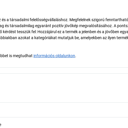
és a társadalmi felelősségvállaláshoz. Megfelelnek szigorú fenntarthat
ilag és társadalmilag egyaránt pozitív jövőkép megvalósításához. A pont
érdést tesszük fel: Hozzájárul ez a termék a jelenben és a jövőben egy
biakban azokat a kategóriákat mutatjuk be, amelyekben az ilyen termé
öbbet is megtudhat
információs oldalunkon
.
e