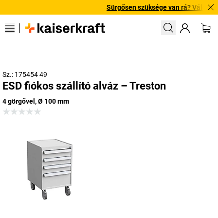
Sürgősen szüksége van rá? Válogatott b
Sz.: 175454 49
ESD fiókos szállító alváz – Treston
4 görgővel, Ø 100 mm