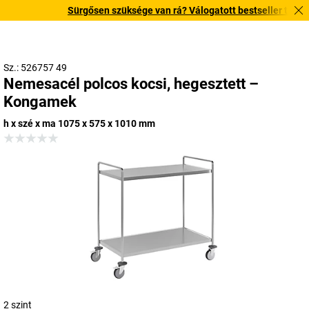
Sürgősen szüksége van rá? Válogatott bestseller termékein
Sz.: 526757 49
Nemesacél polcos kocsi, hegesztett –
Kongamek
h x szé x ma 1075 x 575 x 1010 mm
2 szint