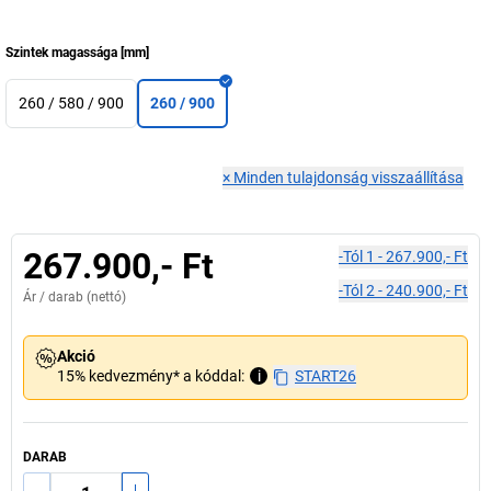
Szintek magassága
[
mm
]
260 / 580 / 900
260 / 900
×
Minden tulajdonság visszaállítása
267.900,- Ft
-tól
1
-
267.900,- Ft
-tól
2
-
240.900,- Ft
Ár /
darab
(nettó)
Akció
15% kedvezmény* a kóddal:
i
START26
DARAB