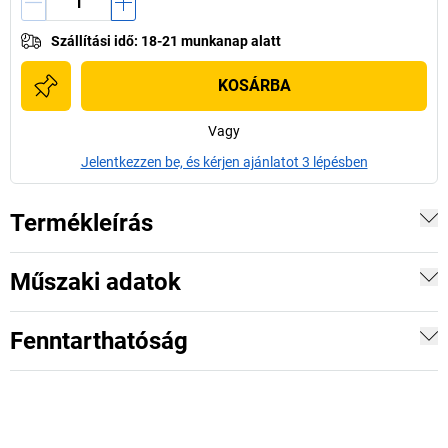
Szállítási idő
:
18-21 munkanap alatt
KOSÁRBA
Vagy
Jelentkezzen be, és kérjen ajánlatot 3 lépésben
Termékleírás
Műszaki adatok
Fenntarthatóság