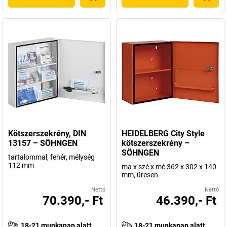
Kötszerszekrény, DIN
HEIDELBERG City Style
13157 – SÖHNGEN
kötszerszekrény –
SÖHNGEN
tartalommal, fehér, mélység
112 mm
ma x szé x mé 362 x 302 x 140
mm, üresen
Nettó
Nettó
70.390,- Ft
46.390,- Ft
18-21 munkanap alatt
18-21 munkanap alatt