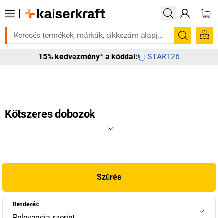
rá? Válogatott bestseller termékeinket 3–4 munkanapon belül kiszállítj
Keresés
START26
15% kedvezmény* a kóddal:
Kötszeres dobozok
Szűrés
Rendezés:
Relevancia szerint