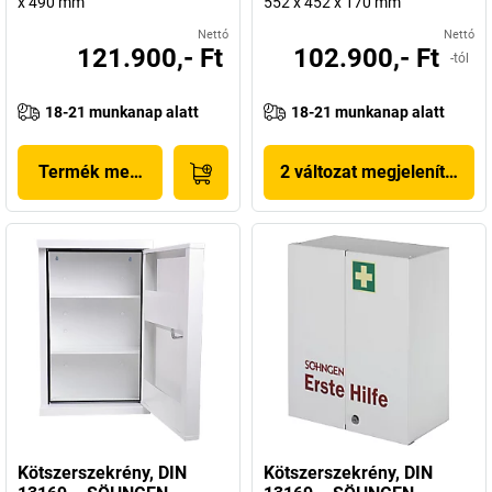
x 490 mm
552 x 452 x 170 mm
Nettó
Nettó
121.900,- Ft
102.900,- Ft
-tól
18-21 munkanap alatt
18-21 munkanap alatt
Termék megjelenítése
2 változat megjelenítése
Kötszerszekrény, DIN
Kötszerszekrény, DIN