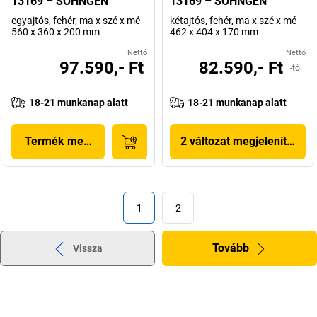
13169 – SÖHNGEN
13169 – SÖHNGEN
egyajtós, fehér, ma x szé x mé
kétajtós, fehér, ma x szé x mé
560 x 360 x 200 mm
462 x 404 x 170 mm
Nettó
Nettó
97.590,- Ft
82.590,- Ft
-tól
18-21 munkanap alatt
18-21 munkanap alatt
Termék megjelenítése
2 változat megjelenítése
1
2
Tovább
Vissza