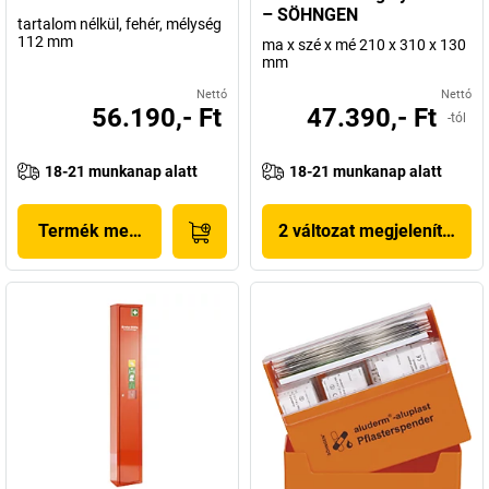
– SÖHNGEN
tartalom nélkül, fehér, mélység
112 mm
ma x szé x mé 210 x 310 x 130
mm
Nettó
Nettó
56.190,- Ft
47.390,- Ft
-tól
18-21 munkanap alatt
18-21 munkanap alatt
Termék megjelenítése
2 változat megjelenítése