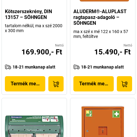
Kötszerszekrény, DIN
ALUDERM®-ALUPLAST
13157 – SÖHNGEN
ragtapasz-adagoló –
SÖHNGEN
tartalom nélkül, ma x szé 2000
x 300 mm
ma x szé x mé 122 x 160 x 57
mm, feltöltve
Nettó
Nettó
169.900,- Ft
15.490,- Ft
18-21 munkanap alatt
18-21 munkanap alatt
Termék megjelenítése
Termék megjelenítése