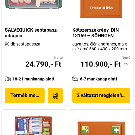
SALVEQUICK sebtapasz-
Kötszerszekrény, DIN
adagoló
13169 – SÖHNGEN
90 db sebtapasszal
egyajtós, élénk narancs, ma x
szé x mé 560 x 490 x 200 mm
Nettó
Nettó
24.790,- Ft
110.900,- Ft
-tól
18-21 munkanap alatt
6-7 munkanap alatt
Termék megjelenítése
2 változat megjelenítése