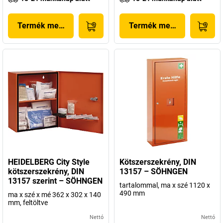
Termék megjelenítése
Termék megjelenítése
HEIDELBERG City Style
Kötszerszekrény, DIN
kötszerszekrény, DIN
13157 – SÖHNGEN
13157 szerint – SÖHNGEN
tartalommal, ma x szé 1120 x
490 mm
ma x szé x mé 362 x 302 x 140
mm, feltöltve
Nettó
Nettó