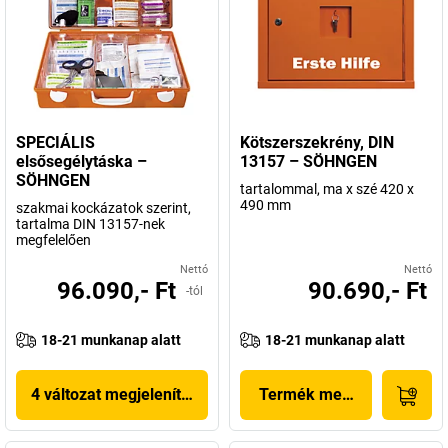
SPECIÁLIS
Kötszerszekrény, DIN
elsősegélytáska –
13157 – SÖHNGEN
SÖHNGEN
tartalommal, ma x szé 420 x
490 mm
szakmai kockázatok szerint,
tartalma DIN 13157-nek
megfelelően
Nettó
Nettó
96.090,- Ft
90.690,- Ft
-tól
18-21 munkanap alatt
18-21 munkanap alatt
4 változat megjelenítése
Termék megjelenítése