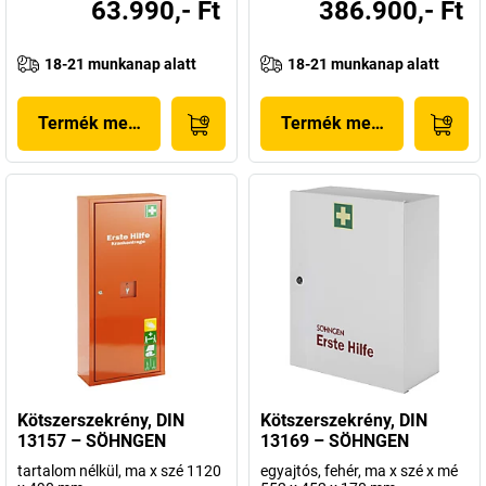
63.990,- Ft
386.900,- Ft
18-21 munkanap alatt
18-21 munkanap alatt
Termék megjelenítése
Termék megjelenítése
Kötszerszekrény, DIN
Kötszerszekrény, DIN
13157 – SÖHNGEN
13169 – SÖHNGEN
tartalom nélkül, ma x szé 1120
egyajtós, fehér, ma x szé x mé