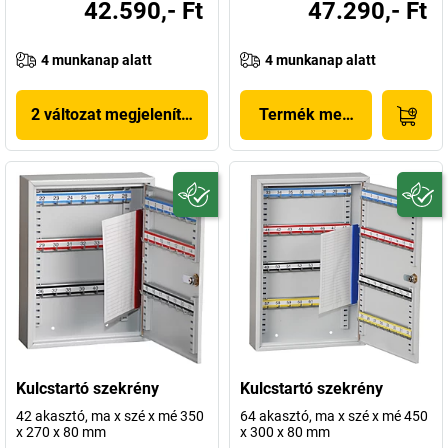
42.590,- Ft
47.290,- Ft
4 munkanap alatt
4 munkanap alatt
2 változat megjelenítése
Termék megjelenítése
Kulcstartó szekrény
Kulcstartó szekrény
42 akasztó, ma x szé x mé 350
64 akasztó, ma x szé x mé 450
x 270 x 80 mm
x 300 x 80 mm