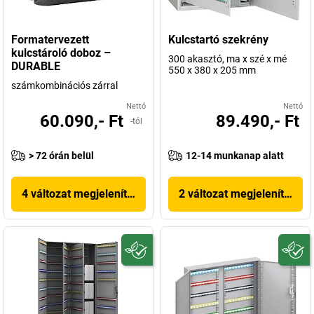
Formatervezett
Kulcstartó szekrény
kulcstároló doboz –
300 akasztó, ma x szé x mé
DURABLE
550 x 380 x 205 mm
számkombinációs zárral
Nettó
Nettó
60.090,- Ft
89.490,- Ft
-tól
> 72 órán belül
12-14 munkanap alatt
4 változat megjelenítése
2 változat megjelenítése