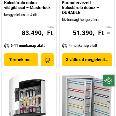
Kulcstároló doboz
Formatervezett
világítással – Masterlock
kulcstároló doboz –
DURABLE
kengyellel, cs. e. 4 db
biztonsági hengerzárral
Nettó
Nettó
83.490,- Ft
51.390,- Ft
-tól
9-11 munkanap alatt
4 munkanap alatt
Termék megjelenítése
3 változat megjelenítése