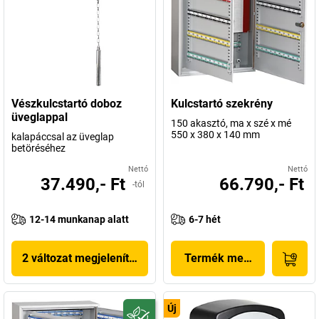
Vészkulcstartó doboz
Kulcstartó szekrény
üveglappal
150 akasztó, ma x szé x mé
550 x 380 x 140 mm
kalapáccsal az üveglap
betöréséhez
Nettó
Nettó
37.490,- Ft
66.790,- Ft
-tól
12-14 munkanap alatt
6-7 hét
2 változat megjelenítése
Termék megjelenítése
Új