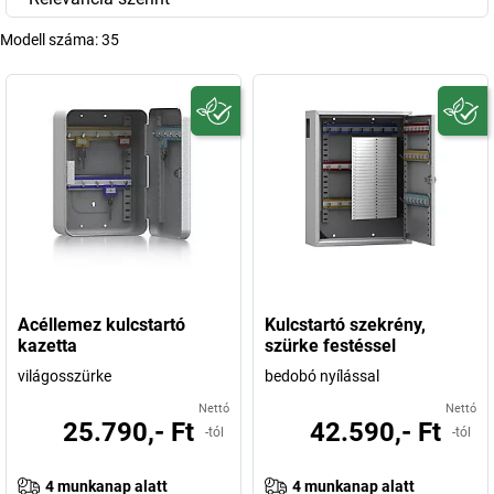
Modell száma:
35
Acéllemez kulcstartó
Kulcstartó szekrény,
kazetta
szürke festéssel
világosszürke
bedobó nyílással
Nettó
Nettó
25.790,- Ft
42.590,- Ft
-tól
-tól
4 munkanap alatt
4 munkanap alatt