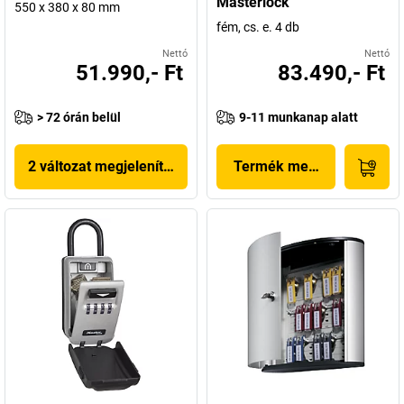
Masterlock
550 x 380 x 80 mm
fém, cs. e. 4 db
Nettó
Nettó
51.990,- Ft
83.490,- Ft
> 72 órán belül
9-11 munkanap alatt
2 változat megjelenítése
Termék megjelenítése