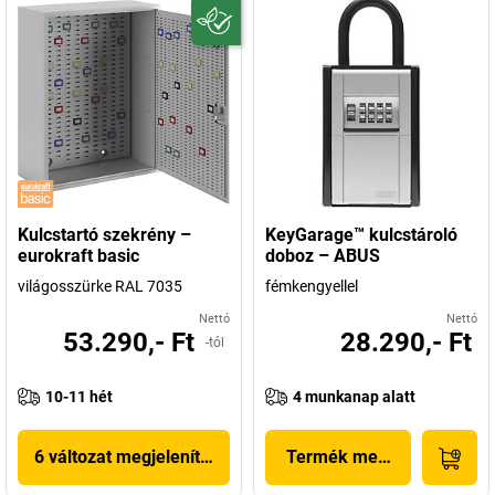
Kulcstartó szekrény –
KeyGarage™ kulcstároló
eurokraft basic
doboz – ABUS
világosszürke RAL 7035
fémkengyellel
Nettó
Nettó
53.290,- Ft
28.290,- Ft
-tól
10-11 hét
4 munkanap alatt
6 változat megjelenítése
Termék megjelenítése