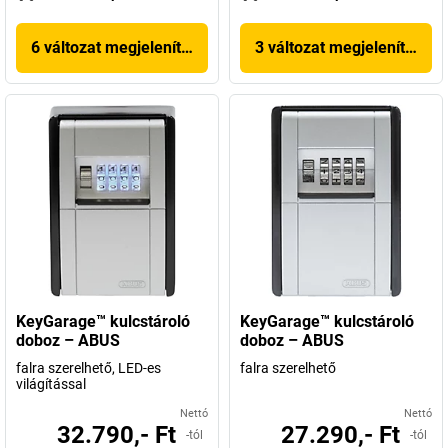
6 változat megjelenítése
3 változat megjelenítése
KeyGarage™ kulcstároló
KeyGarage™ kulcstároló
doboz – ABUS
doboz – ABUS
falra szerelhető, LED-es
falra szerelhető
világítással
Nettó
Nettó
32.790,- Ft
27.290,- Ft
-tól
-tól