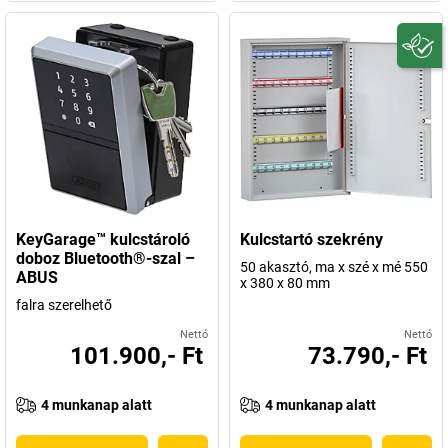
KeyGarage™ kulcstároló
Kulcstartó szekrény
doboz Bluetooth®-szal –
50 akasztó, ma x szé x mé 550
ABUS
x 380 x 80 mm
falra szerelhető
Nettó
Nettó
101.900,- Ft
73.790,- Ft
4 munkanap alatt
4 munkanap alatt