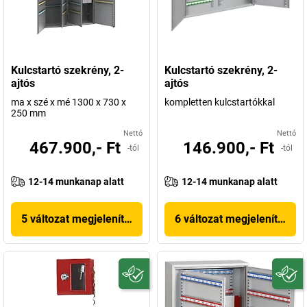
Kulcstartó szekrény, 2-
Kulcstartó szekrény, 2-
ajtós
ajtós
ma x szé x mé 1300 x 730 x
kompletten kulcstartókkal
250 mm
Nettó
Nettó
467.900,- Ft
146.900,- Ft
-tól
-tól
12-14 munkanap alatt
12-14 munkanap alatt
5 változat megjelenítése
6 változat megjelenítése