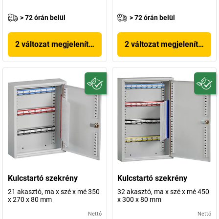
> 72 órán belül
> 72 órán belül
2 változat megjelenítése
2 változat megjelenítése
Kulcstartó szekrény
Kulcstartó szekrény
21 akasztó, ma x szé x mé 350
32 akasztó, ma x szé x mé 450
x 270 x 80 mm
x 300 x 80 mm
Nettó
Nettó