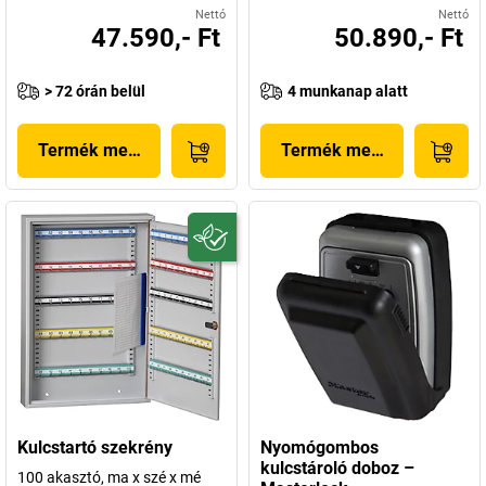
Nettó
Nettó
47.590,- Ft
50.890,- Ft
> 72 órán belül
4 munkanap alatt
Termék megjelenítése
Termék megjelenítése
Kulcstartó szekrény
Nyomógombos
kulcstároló doboz –
100 akasztó, ma x szé x mé