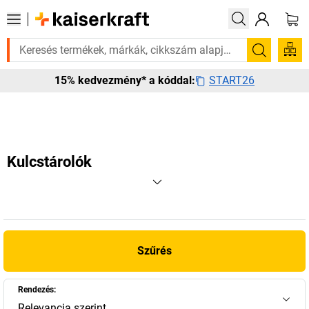
n rá? Válogatott bestseller termékeinket 3–4 munkanapon belül kiszállí
Keresés
START26
15% kedvezmény* a kóddal:
Kulcstárolók
Szűrés
Rendezés:
Relevancia szerint