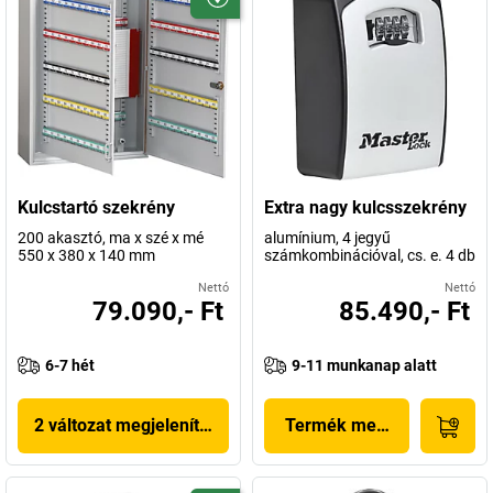
Kulcstartó szekrény
Extra nagy kulcsszekrény
200 akasztó, ma x szé x mé
alumínium, 4 jegyű
550 x 380 x 140 mm
számkombinációval, cs. e. 4 db
Nettó
Nettó
79.090,- Ft
85.490,- Ft
6-7 hét
9-11 munkanap alatt
2 változat megjelenítése
Termék megjelenítése