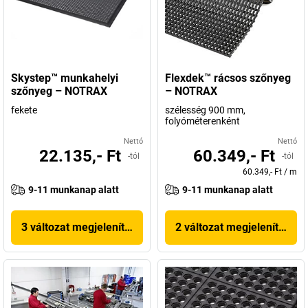
Skystep™ munkahelyi
Flexdek™ rácsos szőnyeg
szőnyeg – NOTRAX
– NOTRAX
fekete
szélesség 900 mm,
folyóméterenként
Nettó
Nettó
22.135,- Ft
60.349,- Ft
-tól
-tól
60.349,- Ft
/
m
9-11 munkanap alatt
9-11 munkanap alatt
3 változat megjelenítése
2 változat megjelenítése