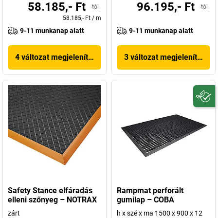
58.185,- Ft
96.195,- Ft
-tól
-tól
58.185,- Ft
/
m
9-11 munkanap alatt
9-11 munkanap alatt
4 változat megjelenítése
3 változat megjelenítése
Safety Stance elfáradás
Rampmat perforált
elleni szőnyeg – NOTRAX
gumilap – COBA
zárt
h x szé x ma 1500 x 900 x 12