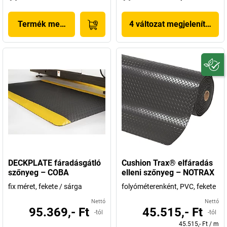
Termék megjelenítése
4 változat megjelenítése
DECKPLATE fáradásgátló
Cushion Trax® elfáradás
szőnyeg – COBA
elleni szőnyeg – NOTRAX
fix méret, fekete / sárga
folyóméterenként, PVC, fekete
Nettó
Nettó
95.369,- Ft
45.515,- Ft
-tól
-tól
45.515,- Ft
/
m