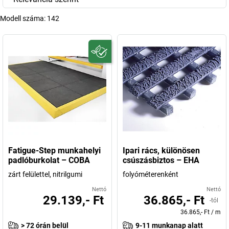
Modell száma:
142
Fatigue-Step munkahelyi
Ipari rács, különösen
padlóburkolat – COBA
csúszásbiztos – EHA
zárt felülettel, nitrilgumi
folyóméterenként
Nettó
Nettó
29.139,- Ft
36.865,- Ft
-tól
36.865,- Ft
/
m
> 72 órán belül
9-11 munkanap alatt