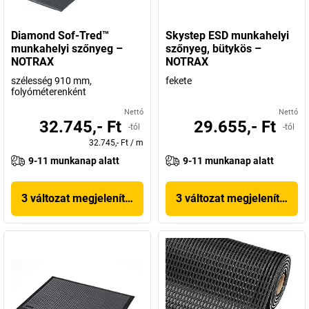
Diamond Sof-Tred™
Skystep ESD munkahelyi
munkahelyi szőnyeg –
szőnyeg, bütykös –
NOTRAX
NOTRAX
szélesség 910 mm,
fekete
folyóméterenként
Nettó
Nettó
32.745,- Ft
29.655,- Ft
-tól
-tól
32.745,- Ft
/
m
9-11 munkanap alatt
9-11 munkanap alatt
3 változat megjelenítése
3 változat megjelenítése