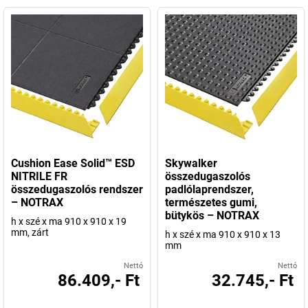
Cushion Ease Solid™ ESD
Skywalker
NITRILE FR
összedugaszolós
összedugaszolós rendszer
padlólaprendszer,
– NOTRAX
természetes gumi,
bütykös – NOTRAX
h x szé x ma 910 x 910 x 19
mm, zárt
h x szé x ma 910 x 910 x 13
mm
Nettó
Nettó
86.409,- Ft
32.745,- Ft