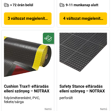
> 72 órán belül
9-11 munkanap alatt
3 változat megjelenítése
4 változat megjelenítése
Cushion Trax® elfáradás
Safety Stance elfáradás
elleni szőnyeg – NOTRAX
elleni szőnyeg – NOTRAX
folyóméterenként, PVC,
perforált
fekete/sárga
Nettó
Nettó