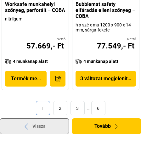
Worksafe munkahelyi
Bubblemat safety
szőnyeg, perforált – COBA
elfáradás elleni szőnyeg –
COBA
nitrilgumi
h x szé x ma 1200 x 900 x 14
mm, sárga-fekete
Nettó
Nettó
57.669,- Ft
77.549,- Ft
4 munkanap alatt
4 munkanap alatt
Termék megjelenítése
3 változat megjelenítése
1
2
3
…
6
Tovább
Vissza