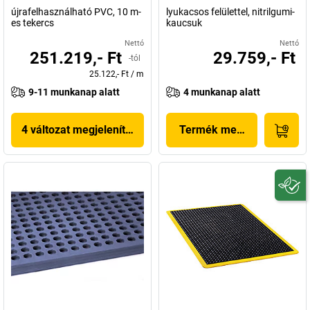
újrafelhasználható PVC, 10 m-
lyukacsos felülettel, nitrilgumi-
es tekercs
kaucsuk
Nettó
Nettó
251.219,- Ft
29.759,- Ft
-tól
25.122,- Ft
/
m
9-11 munkanap alatt
4 munkanap alatt
4 változat megjelenítése
Termék megjelenítése