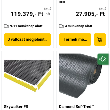
mm
Nettó
Nettó
119.379,- Ft
27.905,- Ft
-tól
9-11 munkanap alatt
4 munkanap alatt
3 változat megjelenítése
Termék megjelenítése
Skywalker FR
Diamond Sof-Tred™