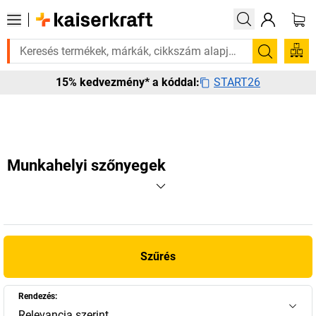
 Válogatott bestseller termékeinket 3–4 munkanapon belül kiszállítjuk. 
Keresés
START26
15% kedvezmény* a kóddal:
Munkahelyi szőnyegek
Szűrés
Rendezés:
Relevancia szerint