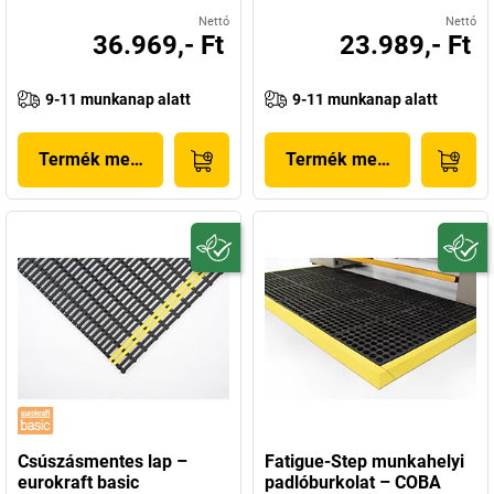
Nettó
Nettó
36.969,- Ft
23.989,- Ft
9-11 munkanap alatt
9-11 munkanap alatt
Termék megjelenítése
Termék megjelenítése
Csúszásmentes lap –
Fatigue-Step munkahelyi
eurokraft basic
padlóburkolat – COBA