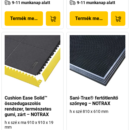
9-11 munkanap alatt
9-11 munkanap alatt
Termék megjelenítése
Termék megjelenítése
Cushion Ease Solid™
Sani-Trax® fertőtlenítő
összedugaszolós
szőnyeg – NOTRAX
rendszer, természetes
h x szé 810 x 610 mm
gumi, zárt – NOTRAX
h x szé x ma 910 x 910 x 19
mm