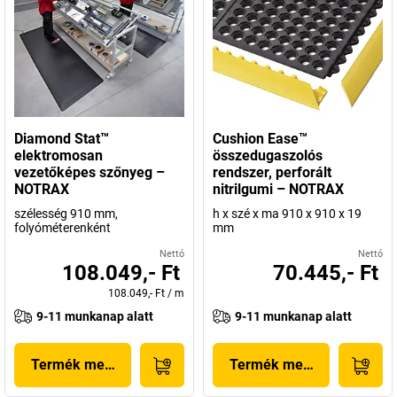
Diamond Stat™
Cushion Ease™
elektromosan
összedugaszolós
vezetőképes szőnyeg –
rendszer, perforált
NOTRAX
nitrilgumi – NOTRAX
szélesség 910 mm,
h x szé x ma 910 x 910 x 19
folyóméterenként
mm
Nettó
Nettó
108.049,- Ft
70.445,- Ft
108.049,- Ft
/
m
9-11 munkanap alatt
9-11 munkanap alatt
Termék megjelenítése
Termék megjelenítése