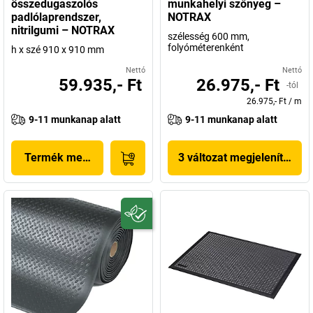
összedugaszolós
munkahelyi szőnyeg –
padlólaprendszer,
NOTRAX
nitrilgumi – NOTRAX
szélesség 600 mm,
folyóméterenként
h x szé 910 x 910 mm
Nettó
Nettó
59.935,- Ft
26.975,- Ft
-tól
26.975,- Ft
/
m
9-11 munkanap alatt
9-11 munkanap alatt
Termék megjelenítése
3 változat megjelenítése