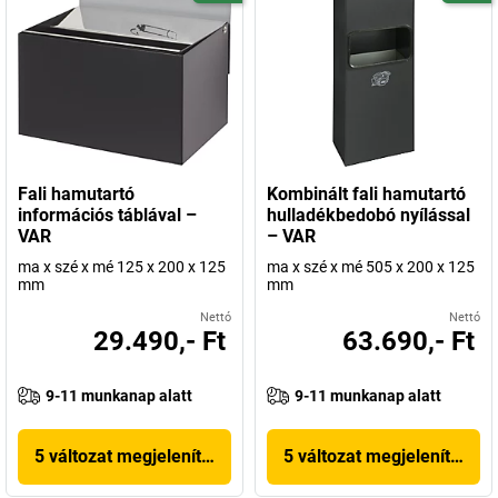
Fali hamutartó
Kombinált fali hamutartó
információs táblával –
hulladékbedobó nyílással
VAR
– VAR
ma x szé x mé 125 x 200 x 125
ma x szé x mé 505 x 200 x 125
mm
mm
Nettó
Nettó
29.490,- Ft
63.690,- Ft
9-11 munkanap alatt
9-11 munkanap alatt
5 változat megjelenítése
5 változat megjelenítése