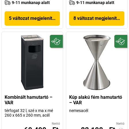
9-11 munkanap alatt
9-11 munkanap alatt
5 változat megjelenítése
8 változat megjelenítése
Kombinált hamutartó –
Kúp alakú fém hamutartó
VAR
– VAR
térfogat 32 l, szé x ma x mé
nemesacél
260 x 665 x 260 mm, acél
Nettó
Nettó