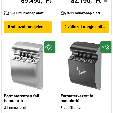
69.490,- Ft
82.190,- Ft
-tól
9-11 munkanap alatt
9-11 munkanap alatt
5 változat megjelenítése
2 változat megjelenítése
Formatervezett fali
Formatervezett fali
hamutartó
hamutartó
3 l, nemesacél
3 l, acéllemez