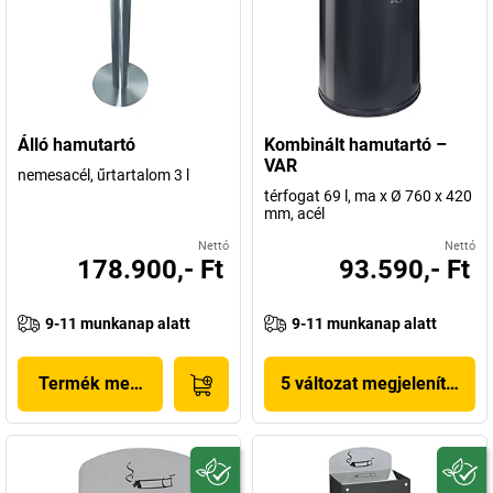
Álló hamutartó
Kombinált hamutartó –
VAR
nemesacél, űrtartalom 3 l
térfogat 69 l, ma x Ø 760 x 420
mm, acél
Nettó
Nettó
178.900,- Ft
93.590,- Ft
9-11 munkanap alatt
9-11 munkanap alatt
Termék megjelenítése
5 változat megjelenítése