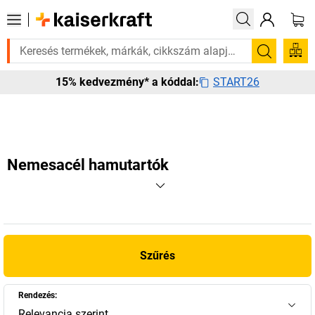
an rá? Válogatott bestseller termékeinket 3–4 munkanapon belül kiszáll
Keresés
START26
15% kedvezmény* a kóddal:
Nemesacél hamutartók
Szűrés
Rendezés:
Relevancia szerint