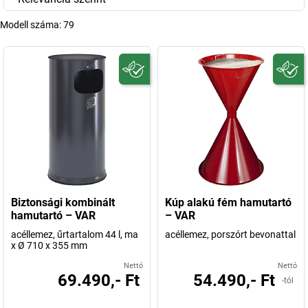
Modell száma:
79
Biztonsági kombinált
Kúp alakú fém hamutartó
hamutartó – VAR
– VAR
acéllemez, űrtartalom 44 l, ma
acéllemez, porszórt bevonattal
x Ø 710 x 355 mm
Nettó
Nettó
69.490,- Ft
54.490,- Ft
-tól