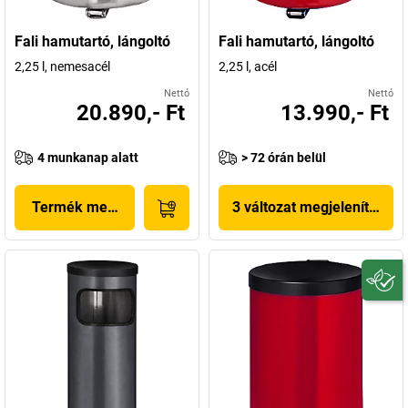
Fali hamutartó, lángoltó
Fali hamutartó, lángoltó
2,25 l, nemesacél
2,25 l, acél
Nettó
Nettó
20.890,- Ft
13.990,- Ft
4 munkanap alatt
> 72 órán belül
Termék megjelenítése
3 változat megjelenítése