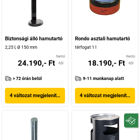
Biztonsági álló hamutartó
Rondo asztali hamutartó
2,25 l, Ø 150 mm
térfogat 1 l
Nettó
Nettó
24.190,- Ft
18.190,- Ft
-tól
-tól
> 72 órán belül
9-11 munkanap alatt
4 változat megjelenítése
4 változat megjelenítése