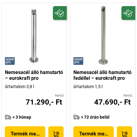
Nemesacél álló hamutartó
Nemesacél álló hamutartó
– eurokraft pro
fedéllel – eurokraft pro
űrtartalom 3,8 l
űrtartalom 1,5 l
Nettó
Nettó
71.290,- Ft
47.690,- Ft
> 3 hónap
> 72 órán belül
Termék megjelenítése
Termék megjelenítése