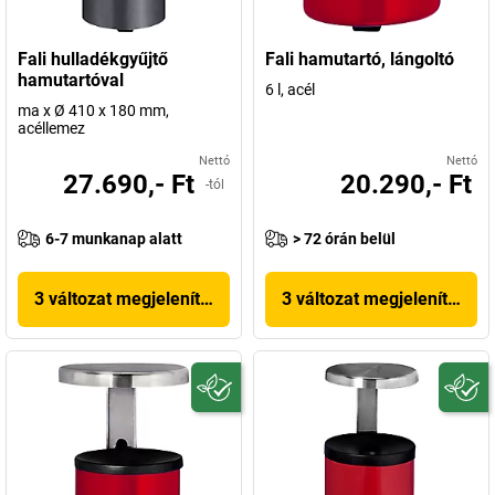
Fali hulladékgyűjtő
Fali hamutartó, lángoltó
hamutartóval
6 l, acél
ma x Ø 410 x 180 mm,
acéllemez
Nettó
Nettó
27.690,- Ft
20.290,- Ft
-tól
6-7 munkanap alatt
> 72 órán belül
3 változat megjelenítése
3 változat megjelenítése