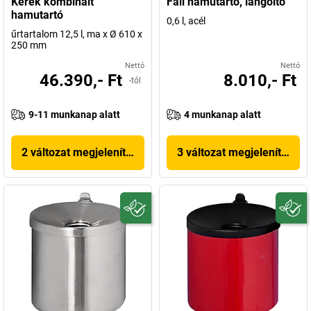
Kerek kombinált
Fali hamutartó, lángoltó
hamutartó
0,6 l, acél
űrtartalom 12,5 l, ma x Ø 610 x
250 mm
Nettó
Nettó
46.390,- Ft
8.010,- Ft
-tól
9-11 munkanap alatt
4 munkanap alatt
2 változat megjelenítése
3 változat megjelenítése