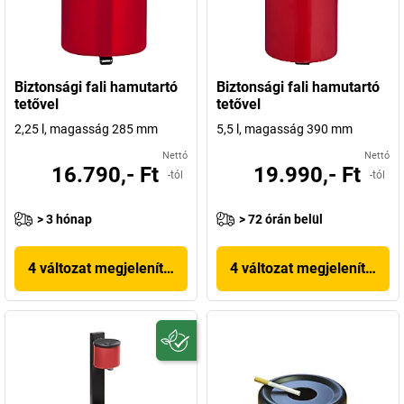
Biztonsági fali hamutartó
Biztonsági fali hamutartó
tetővel
tetővel
2,25 l, magasság 285 mm
5,5 l, magasság 390 mm
Nettó
Nettó
16.790,- Ft
19.990,- Ft
-tól
-tól
> 3 hónap
> 72 órán belül
4 változat megjelenítése
4 változat megjelenítése