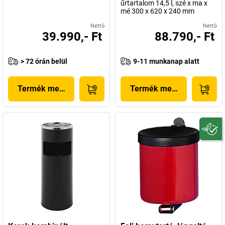
űrtartalom 14,5 l, szé x ma x
mé 300 x 620 x 240 mm
Nettó
Nettó
39.990,- Ft
88.790,- Ft
> 72 órán belül
9-11 munkanap alatt
Termék megjelenítése
Termék megjelenítése