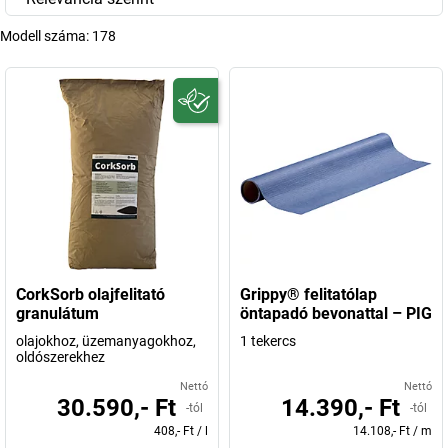
Modell száma:
178
CorkSorb olajfelitató
Grippy® felitatólap
granulátum
öntapadó bevonattal – PIG
olajokhoz, üzemanyagokhoz,
1 tekercs
oldószerekhez
Nettó
Nettó
30.590,- Ft
14.390,- Ft
-tól
-tól
408,- Ft
/
l
14.108,- Ft
/
m