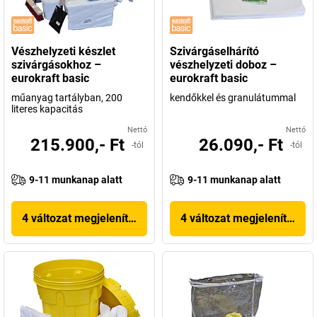
Vészhelyzeti készlet
Szivárgáselhárító
szivárgásokhoz –
vészhelyzeti doboz –
eurokraft basic
eurokraft basic
műanyag tartályban, 200
kendőkkel és granulátummal
literes kapacitás
Nettó
Nettó
215.900,- Ft
26.090,- Ft
-tól
-tól
9-11 munkanap alatt
9-11 munkanap alatt
4 változat megjelenítése
4 változat megjelenítése