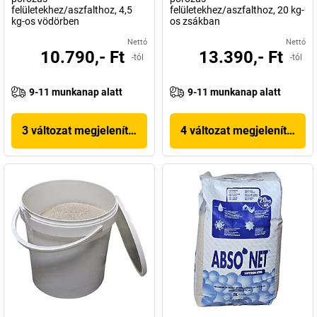
felületekhez/aszfalthoz, 4,5
felületekhez/aszfalthoz, 20 kg-
kg-os vödörben
os zsákban
Nettó
Nettó
10.790,- Ft
13.390,- Ft
-tól
-tól
9-11 munkanap alatt
9-11 munkanap alatt
3 változat megjelenítése
4 változat megjelenítése