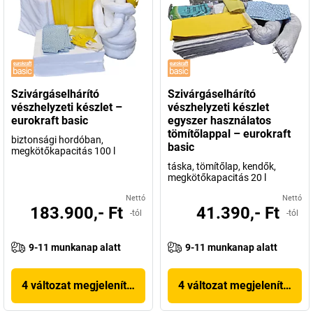
Szivárgáselhárító
Szivárgáselhárító
vészhelyzeti készlet –
vészhelyzeti készlet
eurokraft basic
egyszer használatos
tömítőlappal – eurokraft
biztonsági hordóban,
basic
megkötőkapacitás 100 l
táska, tömítőlap, kendők,
megkötőkapacitás 20 l
Nettó
Nettó
183.900,- Ft
41.390,- Ft
-tól
-tól
9-11 munkanap alatt
9-11 munkanap alatt
4 változat megjelenítése
4 változat megjelenítése