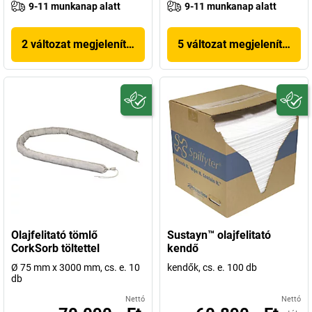
9-11 munkanap alatt
9-11 munkanap alatt
2 változat megjelenítése
5 változat megjelenítése
Olajfelitató tömlő
Sustayn™ olajfelitató
CorkSorb töltettel
kendő
Ø 75 mm x 3000 mm, cs. e. 10
kendők, cs. e. 100 db
db
Nettó
Nettó