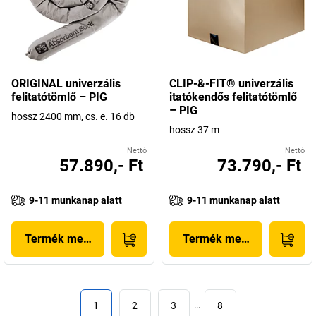
ORIGINAL univerzális
CLIP-&-FIT® univerzális
felitatótömlő – PIG
itatókendős felitatótömlő
– PIG
hossz 2400 mm, cs. e. 16 db
hossz 37 m
Nettó
Nettó
57.890,- Ft
73.790,- Ft
9-11 munkanap alatt
9-11 munkanap alatt
Termék megjelenítése
Termék megjelenítése
1
2
3
…
8