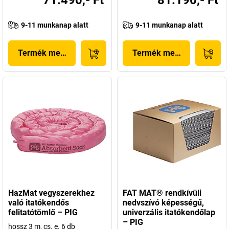
71.490,- Ft
81.190,- Ft
9-11 munkanap alatt
9-11 munkanap alatt
Termék megjelenítése
Termék megjelenítése
HazMat vegyszerekhez
FAT MAT® rendkívüli
való itatókendős
nedvszívó képességű,
felitatótömlő – PIG
univerzális itatókendőlap
– PIG
hossz 3 m, cs. e. 6 db