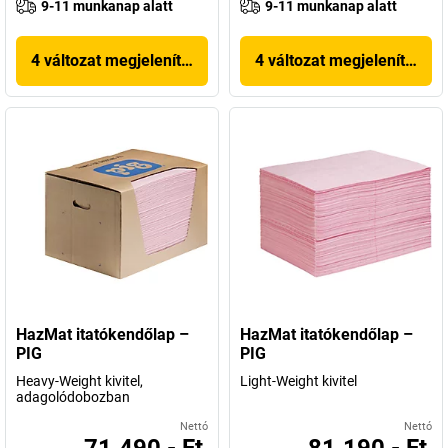
9-11 munkanap alatt
9-11 munkanap alatt
4 változat megjelenítése
4 változat megjelenítése
HazMat itatókendőlap –
HazMat itatókendőlap –
PIG
PIG
Heavy-Weight kivitel,
Light-Weight kivitel
adagolódobozban
Nettó
Nettó