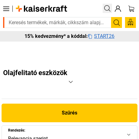
rá? Válogatott bestseller termékeinket 3–4 munkanapon belül kiszállítj
Keresés
START26
15% kedvezmény* a kóddal:
Olajfelitató eszközök
Szűrés
Rendezés:
Relevancia szerint