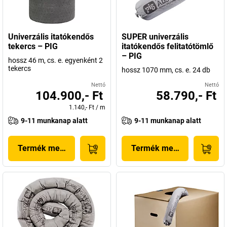
Univerzális itatókendős
SUPER univerzális
tekercs – PIG
itatókendős felitatótömlő
– PIG
hossz 46 m, cs. e. egyenként 2
tekercs
hossz 1070 mm, cs. e. 24 db
Nettó
Nettó
104.900,- Ft
58.790,- Ft
1.140,- Ft
/
m
9-11 munkanap alatt
9-11 munkanap alatt
Termék megjelenítése
Termék megjelenítése