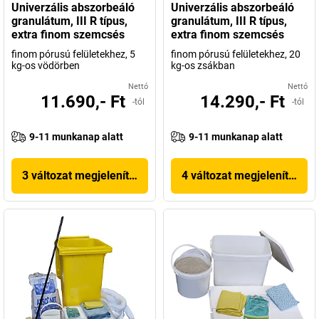
Univerzális abszorbeáló
Univerzális abszorbeáló
granulátum, III R típus,
granulátum, III R típus,
extra finom szemcsés
extra finom szemcsés
finom pórusú felületekhez, 5
finom pórusú felületekhez, 20
kg-os vödörben
kg-os zsákban
Nettó
Nettó
11.690,- Ft
14.290,- Ft
-tól
-tól
9-11 munkanap alatt
9-11 munkanap alatt
3 változat megjelenítése
4 változat megjelenítése