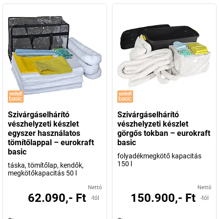
Szivárgáselhárító
Szivárgáselhárító
vészhelyzeti készlet
vészhelyzeti készlet
egyszer használatos
görgős tokban – eurokraft
tömítőlappal – eurokraft
basic
basic
folyadékmegkötő kapacitás
150 l
táska, tömítőlap, kendők,
megkötőkapacitás 50 l
Nettó
Nettó
62.090,- Ft
150.900,- Ft
-tól
-tól