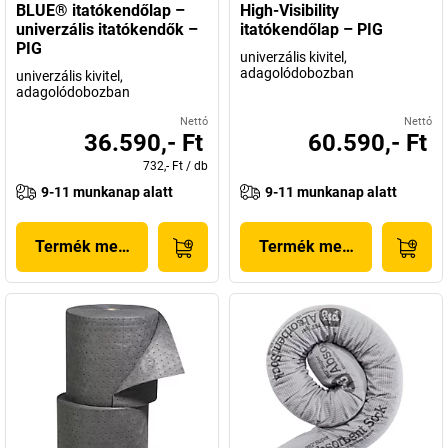
BLUE® itatókendőlap –
High-Visibility
univerzális itatókendők –
itatókendőlap – PIG
PIG
univerzális kivitel,
adagolódobozban
univerzális kivitel,
adagolódobozban
Nettó
Nettó
36.590,- Ft
60.590,- Ft
732,- Ft
/
db
9-11 munkanap alatt
9-11 munkanap alatt
Termék megjelenítése
Termék megjelenítése