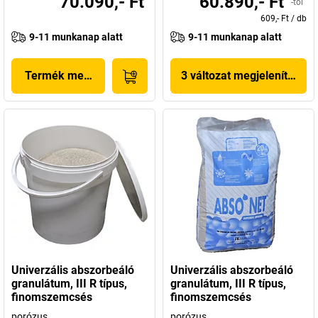
70.090,- Ft
60.890,- Ft
-tól
609,- Ft
/
db
9-11 munkanap alatt
9-11 munkanap alatt
Termék megjelenítése
3 változat megjelenítése
Univerzális abszorbeáló
Univerzális abszorbeáló
granulátum, III R típus,
granulátum, III R típus,
finomszemcsés
finomszemcsés
porózus
porózus