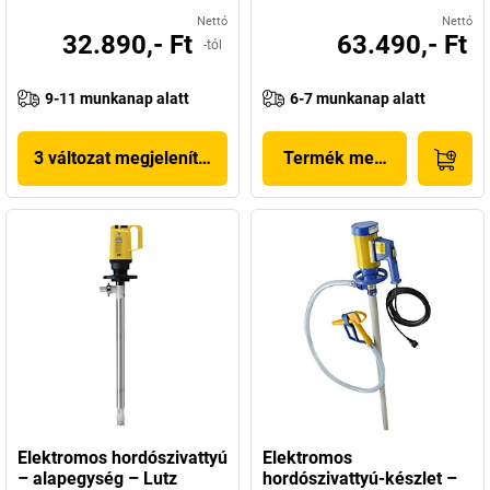
Nettó
Nettó
32.890,- Ft
63.490,- Ft
-tól
9-11 munkanap alatt
6-7 munkanap alatt
3 változat megjelenítése
Termék megjelenítése
Elektromos hordószivattyú
Elektromos
– alapegység – Lutz
hordószivattyú-készlet –