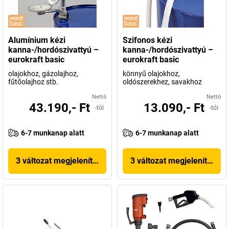
Alumínium kézi
Szifonos kézi
kanna-/hordószivattyú –
kanna-/hordószivattyú –
eurokraft basic
eurokraft basic
olajokhoz, gázolajhoz,
könnyű olajokhoz,
fűtőolajhoz stb.
oldószerekhez, savakhoz
Nettó
Nettó
43.190,- Ft
13.090,- Ft
-tól
-tól
6-7 munkanap alatt
6-7 munkanap alatt
3 változat megjelenítése
3 változat megjelenítése