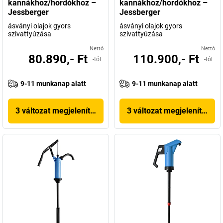
kannákhoz/hordókhoz –
kannákhoz/hordókhoz –
Jessberger
Jessberger
ásványi olajok gyors
ásványi olajok gyors
szivattyúzása
szivattyúzása
Nettó
Nettó
80.890,- Ft
110.900,- Ft
-tól
-tól
9-11 munkanap alatt
9-11 munkanap alatt
3 változat megjelenítése
3 változat megjelenítése