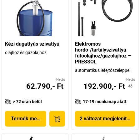
Kézi dugattyús szivattyú
Elektromos
hordó-/tartályszivattyú
olajhoz és gázolajhoz
fűtőolajhoz/gázolajhoz –
PRESSOL
automatikus lefejtőszeleppel
Nettó
Nettó
62.790,- Ft
192.900,- Ft
-tól
> 72 órán belül
17-19 munkanap alatt
Termék megjelenítése
2 változat megjelenítése