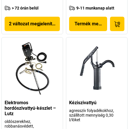
> 72 órán belül
9-11 munkanap alatt
2 változat megjelenítése
Termék megjelenítése
Elektromos
Kéziszivattyú
hordószivattyú-készlet –
agresszív folyadékokhoz,
Lutz
szállított mennyiség 0,30
l/löket
oldószerekhez,
robbanásvédett,