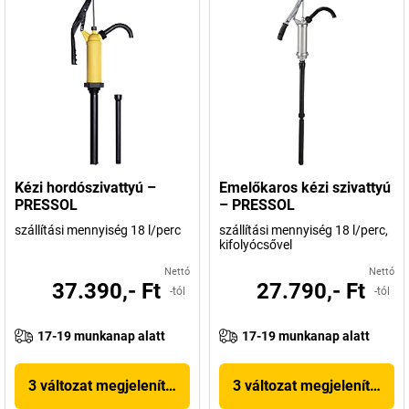
Kézi hordószivattyú –
Emelőkaros kézi szivattyú
PRESSOL
– PRESSOL
szállítási mennyiség 18 l/perc
szállítási mennyiség 18 l/perc,
kifolyócsővel
Nettó
Nettó
37.390,- Ft
27.790,- Ft
-tól
-tól
17-19 munkanap alatt
17-19 munkanap alatt
3 változat megjelenítése
3 változat megjelenítése