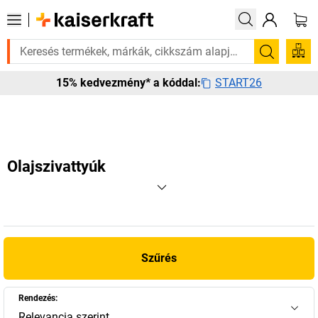
n rá? Válogatott bestseller termékeinket 3–4 munkanapon belül kiszállí
Keresés
START26
15% kedvezmény* a kóddal:
Olajszivattyúk
Szűrés
Rendezés:
Relevancia szerint