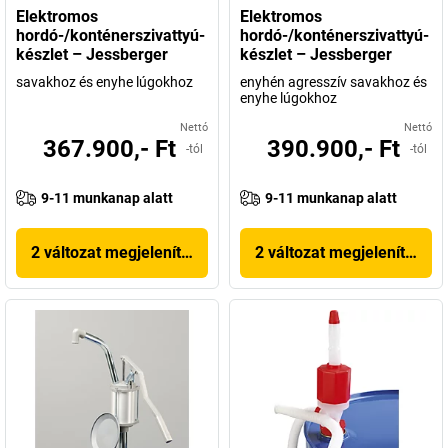
Elektromos
Elektromos
hordó-/konténerszivattyú-
hordó-/konténerszivattyú-
készlet – Jessberger
készlet – Jessberger
savakhoz és enyhe lúgokhoz
enyhén agresszív savakhoz és
enyhe lúgokhoz
Nettó
Nettó
367.900,- Ft
390.900,- Ft
-tól
-tól
9-11 munkanap alatt
9-11 munkanap alatt
2 változat megjelenítése
2 változat megjelenítése