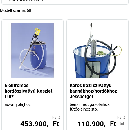
Modell száma:
68
Elektromos
Karos kézi szivattyú
hordószivattyú-készlet –
kannákhoz/hordókhoz –
Lutz
Jessberger
ásványolajhoz
benzinhez, gázolajhoz,
fűtőolajhoz stb.
Nettó
Nettó
453.900,- Ft
110.900,- Ft
-tól