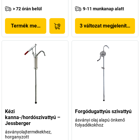
> 72 órán belül
9-11 munkanap alatt
Termék megjelenítése
3 változat megjelenítése
Kézi
Forgódugattyús szivattyú
kanna-/hordószivattyú –
ásványi olaj alapú önkenő
Jessberger
folyadékokhoz
ásványolajtermékekhez,
horganyzott