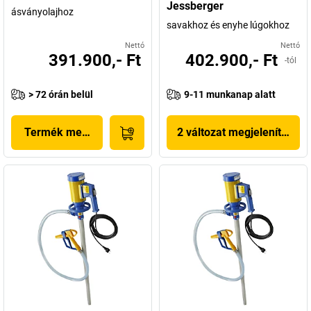
Jessberger
ásványolajhoz
savakhoz és enyhe lúgokhoz
Nettó
Nettó
391.900,- Ft
402.900,- Ft
-tól
> 72 órán belül
9-11 munkanap alatt
Termék megjelenítése
2 változat megjelenítése