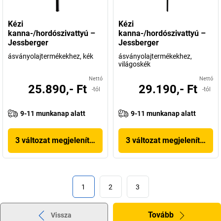
Kézi
Kézi
kanna-/hordószivattyú –
kanna-/hordószivattyú –
Jessberger
Jessberger
ásványolajtermékekhez, kék
ásványolajtermékekhez,
világoskék
Nettó
Nettó
25.890,- Ft
29.190,- Ft
-tól
-tól
9-11 munkanap alatt
9-11 munkanap alatt
3 változat megjelenítése
3 változat megjelenítése
1
2
3
Tovább
Vissza