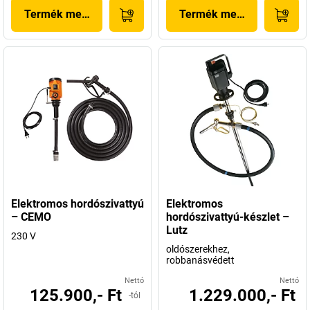
Termék megjelenítése
Termék megjelenítése
Elektromos hordószivattyú
Elektromos
– CEMO
hordószivattyú-készlet –
Lutz
230 V
oldószerekhez,
robbanásvédett
Nettó
Nettó
125.900,- Ft
1.229.000,- Ft
-tól