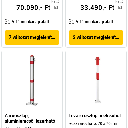
Nettó
Nettó
70.090,- Ft
33.490,- Ft
-tól
-tól
9-11 munkanap alatt
9-11 munkanap alatt
7 változat megjelenítése
2 változat megjelenítése
Záróoszlop,
Lezáró oszlop acélcsőből
alumíniumcső, lezárható
lecsavarozható, 70 x 70 mm