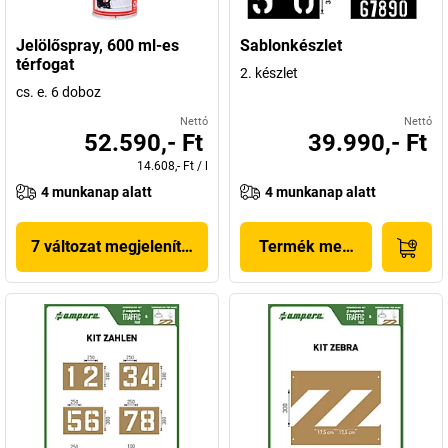
Jelölőspray, 600 ml-es
Sablonkészlet
térfogat
2. készlet
cs. e. 6 doboz
Nettó
Nettó
52.590,- Ft
39.990,- Ft
14.608,- Ft
/
l
4 munkanap alatt
4 munkanap alatt
7 változat megjelenítése
Termék megjelenítése