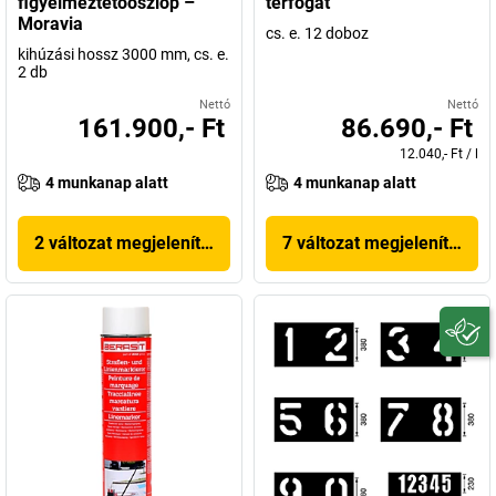
figyelmeztetőoszlop –
térfogat
Moravia
cs. e. 12 doboz
kihúzási hossz 3000 mm, cs. e.
2 db
Nettó
Nettó
161.900,- Ft
86.690,- Ft
12.040,- Ft
/
l
4 munkanap alatt
4 munkanap alatt
2 változat megjelenítése
7 változat megjelenítése