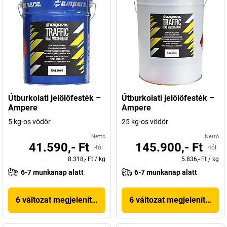
Útburkolati jelölőfesték –
Útburkolati jelölőfesték –
Ampere
Ampere
5 kg-os vödör
25 kg-os vödör
Nettó
Nettó
41.590,- Ft
145.900,- Ft
-tól
-tól
8.318,- Ft
/
kg
5.836,- Ft
/
kg
6-7 munkanap alatt
6-7 munkanap alatt
6 változat megjelenítése
6 változat megjelenítése