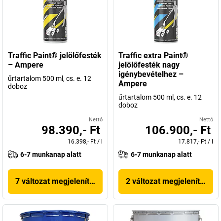
Traffic Paint® jelölőfesték
Traffic extra Paint®
– Ampere
jelölőfesték nagy
igénybevételhez –
űrtartalom 500 ml, cs. e. 12
Ampere
doboz
űrtartalom 500 ml, cs. e. 12
doboz
Nettó
Nettó
98.390,- Ft
106.900,- Ft
16.398,- Ft
/
l
17.817,- Ft
/
l
6-7 munkanap alatt
6-7 munkanap alatt
7 változat megjelenítése
2 változat megjelenítése