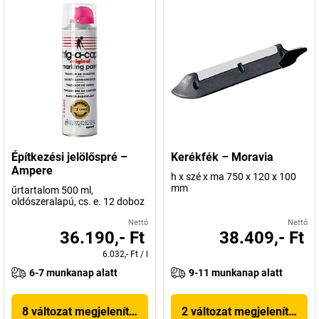
Építkezési jelölőspré –
Kerékfék – Moravia
Ampere
h x szé x ma 750 x 120 x 100
mm
űrtartalom 500 ml,
oldószeralapú, cs. e. 12 doboz
Nettó
Nettó
36.190,- Ft
38.409,- Ft
6.032,- Ft
/
l
6-7 munkanap alatt
9-11 munkanap alatt
8 változat megjelenítése
2 változat megjelenítése