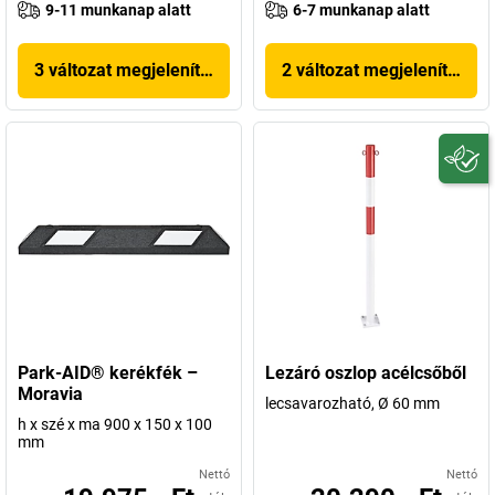
9-11 munkanap alatt
6-7 munkanap alatt
3 változat megjelenítése
2 változat megjelenítése
Park-AID® kerékfék –
Lezáró oszlop acélcsőből
Moravia
lecsavarozható, Ø 60 mm
h x szé x ma 900 x 150 x 100
mm
Nettó
Nettó