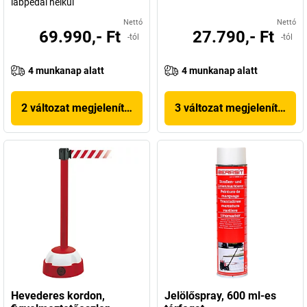
lábpedál nélkül
Nettó
Nettó
69.990,- Ft
27.790,- Ft
-tól
-tól
4 munkanap alatt
4 munkanap alatt
2 változat megjelenítése
3 változat megjelenítése
Hevederes kordon,
Jelölőspray, 600 ml-es