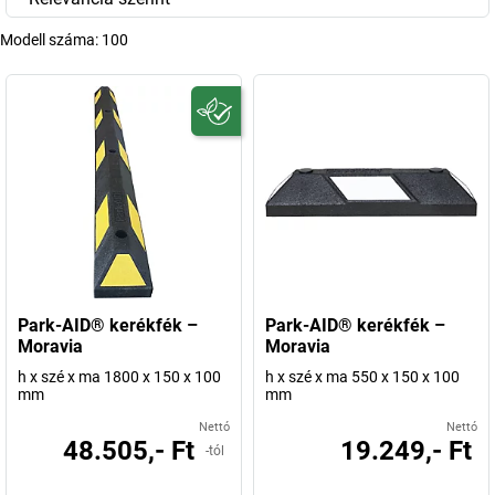
Modell száma:
100
Park-AID® kerékfék –
Park-AID® kerékfék –
Moravia
Moravia
h x szé x ma 1800 x 150 x 100
h x szé x ma 550 x 150 x 100
mm
mm
Nettó
Nettó
48.505,- Ft
19.249,- Ft
-tól