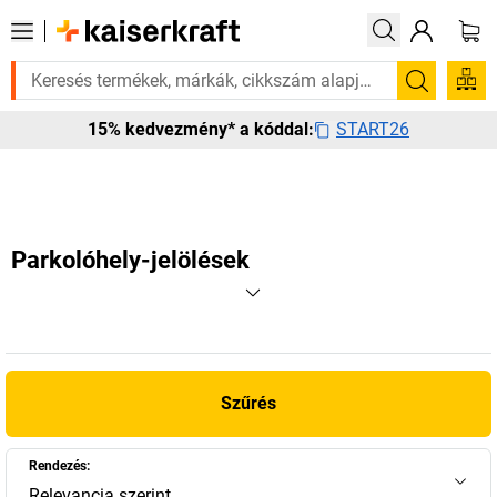
an rá? Válogatott bestseller termékeinket 3–4 munkanapon belül kiszáll
Keresés
START26
15% kedvezmény* a kóddal:
Parkolóhely-jelölések
Szűrés
Rendezés:
Relevancia szerint