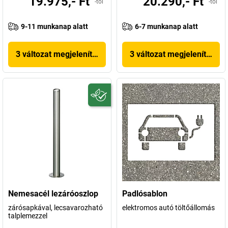
19.975,- Ft
20.290,- Ft
-tól
-tól
9-11 munkanap alatt
6-7 munkanap alatt
3 változat megjelenítése
3 változat megjelenítése
Nemesacél lezáróoszlop
Padlósablon
zárósapkával, lecsavarozható
elektromos autó töltőállomás
talplemezzel