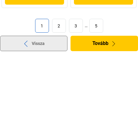
1
2
3
…
5
Tovább
Vissza