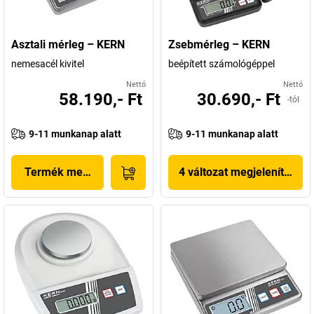
Asztali mérleg – KERN
Zsebmérleg – KERN
nemesacél kivitel
beépített számológéppel
Nettó
Nettó
58.190,- Ft
30.690,- Ft
-tól
9-11 munkanap alatt
9-11 munkanap alatt
Termék megjelenítése
4 változat megjelenítése