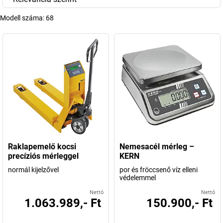
Modell száma:
68
Raklapemelő kocsi
Nemesacél mérleg –
precíziós mérleggel
KERN
normál kijelzővel
por és fröccsenő víz elleni
védelemmel
Nettó
Nettó
1.063.989,- Ft
150.900,- Ft