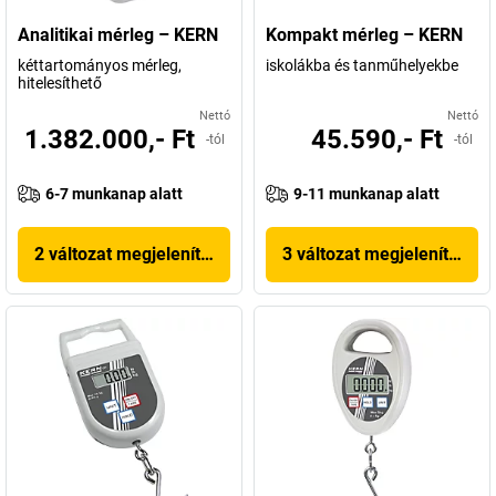
Analitikai mérleg – KERN
Kompakt mérleg – KERN
kéttartományos mérleg,
iskolákba és tanműhelyekbe
hitelesíthető
Nettó
Nettó
1.382.000,- Ft
45.590,- Ft
-tól
-tól
6-7 munkanap alatt
9-11 munkanap alatt
2 változat megjelenítése
3 változat megjelenítése