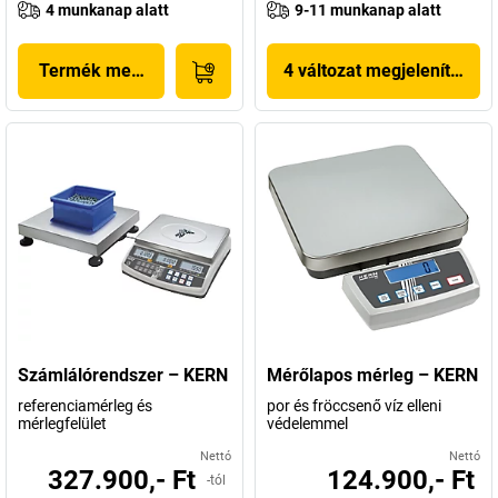
4 munkanap alatt
9-11 munkanap alatt
Termék megjelenítése
4 változat megjelenítése
Számlálórendszer – KERN
Mérőlapos mérleg – KERN
referenciamérleg és
por és fröccsenő víz elleni
mérlegfelület
védelemmel
Nettó
Nettó
327.900,- Ft
124.900,- Ft
-tól