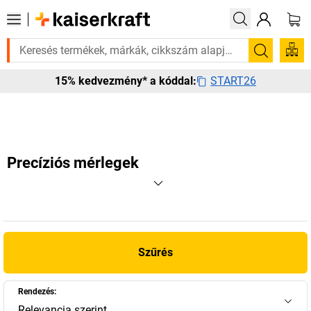
van rá? Válogatott bestseller termékeinket 3–4 munkanapon belül kiszál
Keresés
START26
15% kedvezmény* a kóddal:
Precíziós mérlegek
Szűrés
Rendezés:
Relevancia szerint