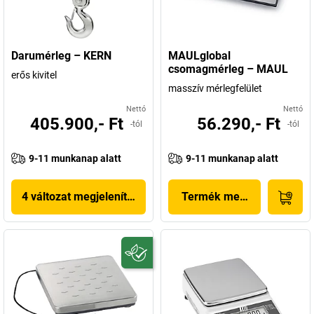
Darumérleg – KERN
MAULglobal
csomagmérleg – MAUL
erős kivitel
masszív mérlegfelület
Nettó
Nettó
405.900,- Ft
56.290,- Ft
-tól
-tól
9-11 munkanap alatt
9-11 munkanap alatt
4 változat megjelenítése
Termék megjelenítése