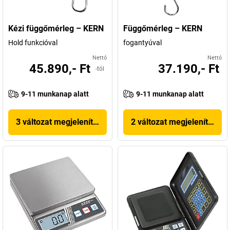
Kézi függőmérleg – KERN
Függőmérleg – KERN
Hold funkcióval
fogantyúval
Nettó
Nettó
45.890,- Ft
37.190,- Ft
-tól
9-11 munkanap alatt
9-11 munkanap alatt
3 változat megjelenítése
2 változat megjelenítése