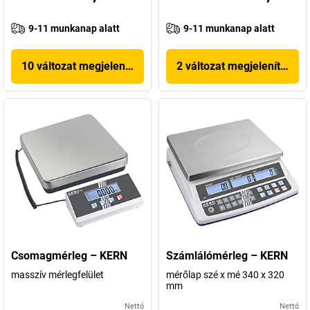
9-11 munkanap alatt
9-11 munkanap alatt
10 változat megjelenítése
2 változat megjelenítése
Csomagmérleg – KERN
Számlálómérleg – KERN
masszív mérlegfelület
mérőlap szé x mé 340 x 320
mm
Nettó
Nettó