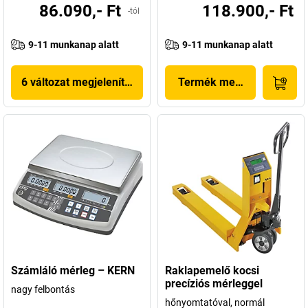
86.090,- Ft
118.900,- Ft
-tól
9-11 munkanap alatt
9-11 munkanap alatt
6 változat megjelenítése
Termék megjelenítése
Számláló mérleg – KERN
Raklapemelő kocsi
precíziós mérleggel
nagy felbontás
hőnyomtatóval, normál