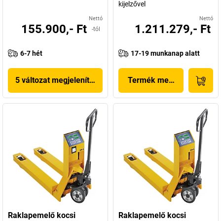
kijelzővel
Nettó
Nettó
155.900,- Ft
1.211.279,- Ft
-tól
6-7 hét
17-19 munkanap alatt
5 változat megjelenítése
Termék megjelenítése
Raklapemelő kocsi
Raklapemelő kocsi