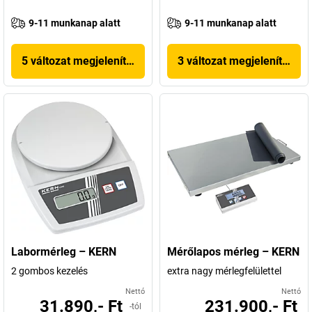
9-11 munkanap alatt
9-11 munkanap alatt
5 változat megjelenítése
3 változat megjelenítése
Labormérleg – KERN
Mérőlapos mérleg – KERN
2 gombos kezelés
extra nagy mérlegfelülettel
Nettó
Nettó
31.890,- Ft
231.900,- Ft
-tól