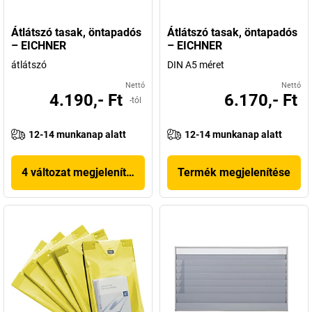
Átlátszó tasak, öntapadós
Átlátszó tasak, öntapadós
– EICHNER
– EICHNER
átlátszó
DIN A5 méret
Nettó
Nettó
4.190,- Ft
6.170,- Ft
-tól
12-14 munkanap alatt
12-14 munkanap alatt
4 változat megjelenítése
Termék megjelenítése