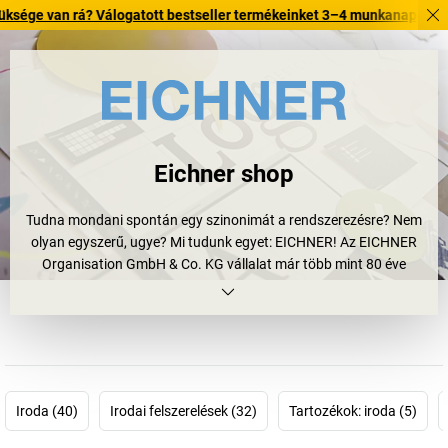
n rá? Válogatott bestseller termékeinket 3–4 munkanapon belül kiszállí
Eichner shop
Tudna mondani spontán egy szinonimát a rendszerezésre? Nem
olyan egyszerű, ugye? Mi tudunk egyet: EICHNER! Az EICHNER
Organisation GmbH & Co. KG vállalat már több mint 80 éve
foglalkozik a hatékony rendszerezési megoldásokkal. 1930-ban
alapította Engelbert Eichner, akkoriban alapvetően a
rendszerezés, az irodai készülékek, valamint a bérszámfejtés és a
számvitel jelentette a fő csapásirányt. Az EICHNER rövid időn
belül jelentős méretekre tett szert… És ezen az elmúlt évtizedek mit
sem változtattak. Ebben nem csak a német gazdasági csoda
Iroda (40)
Irodai felszerelések (32)
Tartozékok: iroda (5)
játszott szerepet, mindenekelőtt okos döntéseik, forradalmi
innovációik, valamint számos belföldi és külföldi befektetésük és