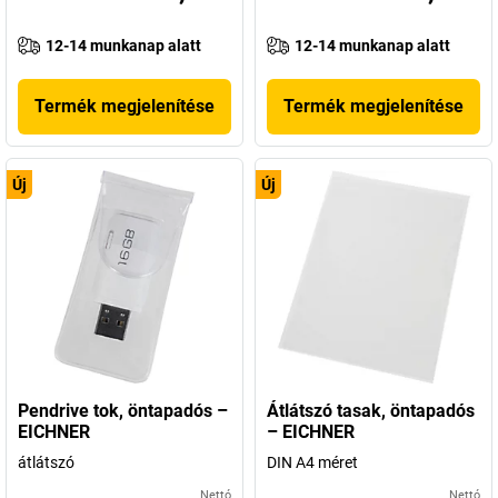
12-14 munkanap alatt
12-14 munkanap alatt
Termék megjelenítése
Termék megjelenítése
Új
Új
Pendrive tok, öntapadós –
Átlátszó tasak, öntapadós
EICHNER
– EICHNER
átlátszó
DIN A4 méret
Nettó
Nettó