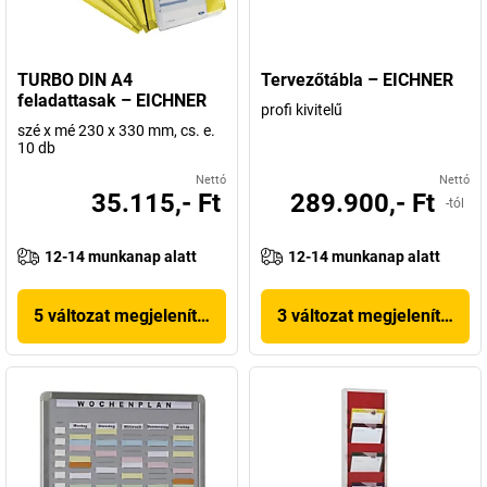
TURBO DIN A4
Tervezőtábla – EICHNER
feladattasak – EICHNER
profi kivitelű
szé x mé 230 x 330 mm, cs. e.
10 db
Nettó
Nettó
35.115,- Ft
289.900,- Ft
-tól
12-14 munkanap alatt
12-14 munkanap alatt
5 változat megjelenítése
3 változat megjelenítése