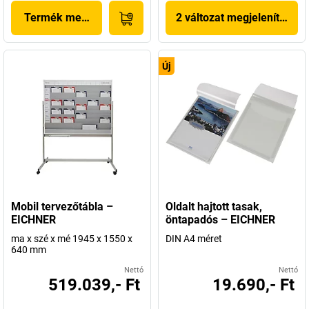
Termék megjelenítése
2 változat megjelenítése
Új
Mobil tervezőtábla –
Oldalt hajtott tasak,
EICHNER
öntapadós – EICHNER
ma x szé x mé 1945 x 1550 x
DIN A4 méret
640 mm
Nettó
Nettó
519.039,- Ft
19.690,- Ft