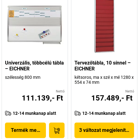
Univerzális, többcélú tábla
Tervezőtábla, 10 sínnel –
– EICHNER
EICHNER
szélesség 800 mm
kétsoros, ma x szé x mé 1280 x
554 x 74 mm
Nettó
Nettó
111.139,- Ft
157.489,- Ft
12-14 munkanap alatt
12-14 munkanap alatt
Termék megjelenítése
3 változat megjelenítése