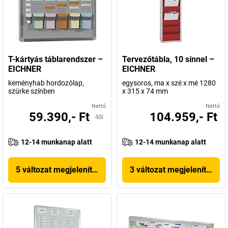
T-kártyás táblarendszer –
Tervezőtábla, 10 sínnel –
EICHNER
EICHNER
keményhab hordozólap,
egysoros, ma x szé x mé 1280
szürke színben
x 315 x 74 mm
Nettó
Nettó
59.390,- Ft
104.959,- Ft
-tól
12-14 munkanap alatt
12-14 munkanap alatt
5 változat megjelenítése
3 változat megjelenítése