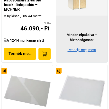
Kapcsolásirajz-tároló
tasak, öntapadós –
EICHNER
V-nyílással, DIN A4 méret
Nettó
46.090,- Ft
Minden elpakolva –
biztonságosan!
12-14 munkanap alatt
Rendelje meg most
Termék megjelenítése
Új
Új