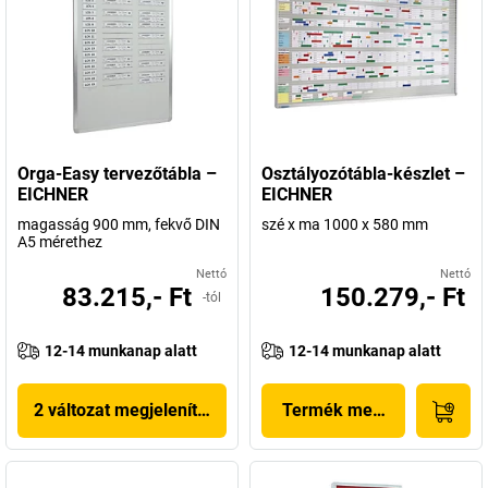
Orga-Easy tervezőtábla –
Osztályozótábla-készlet –
EICHNER
EICHNER
magasság 900 mm, fekvő DIN
szé x ma 1000 x 580 mm
A5 mérethez
Nettó
Nettó
83.215,- Ft
150.279,- Ft
-tól
12-14 munkanap alatt
12-14 munkanap alatt
2 változat megjelenítése
Termék megjelenítése