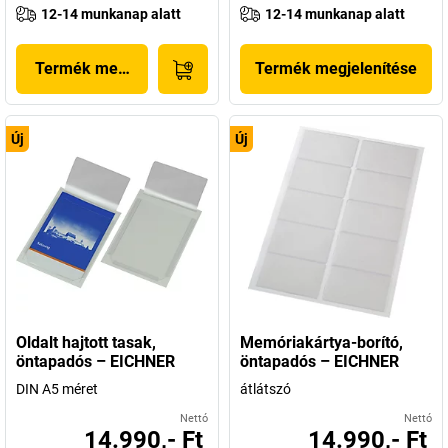
12-14 munkanap alatt
12-14 munkanap alatt
Termék megjelenítése
Termék megjelenítése
Új
Új
Oldalt hajtott tasak,
Memóriakártya-borító,
öntapadós – EICHNER
öntapadós – EICHNER
DIN A5 méret
átlátszó
Nettó
Nettó
14.990,- Ft
14.990,- Ft