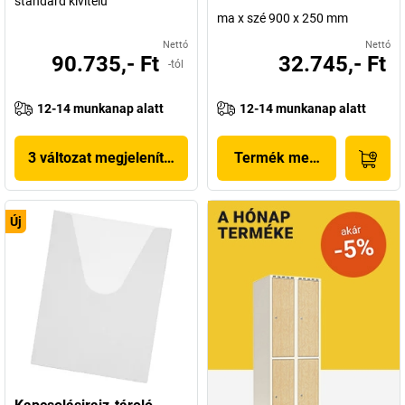
standard kivitelű
ma x szé 900 x 250 mm
Nettó
Nettó
90.735,- Ft
32.745,- Ft
-tól
12-14 munkanap alatt
12-14 munkanap alatt
3 változat megjelenítése
Termék megjelenítése
Új