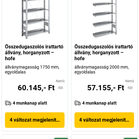
Összedugaszolós irattartó
Összedugaszolós irattartó
állvány, horganyzott –
állvány, horganyzott –
hofe
hofe
állványmagasság 1750 mm,
állványmagasság 2000 mm,
egyoldalas
egyoldalas
Nettó
Nettó
60.145,- Ft
57.155,- Ft
-tól
-tól
4 munkanap alatt
4 munkanap alatt
4 változat megjelenítése
4 változat megjelenítése