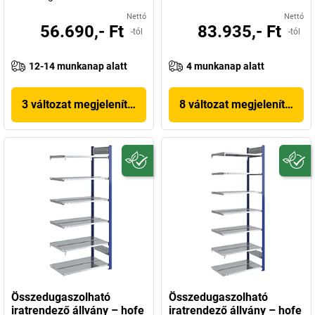
Nettó
Nettó
56.690,- Ft
83.935,- Ft
-tól
-tól
12-14 munkanap alatt
4 munkanap alatt
3 változat megjelenítése
8 változat megjelenítése
Összedugaszolható
Összedugaszolható
iratrendező állvány – hofe
iratrendező állvány – hofe