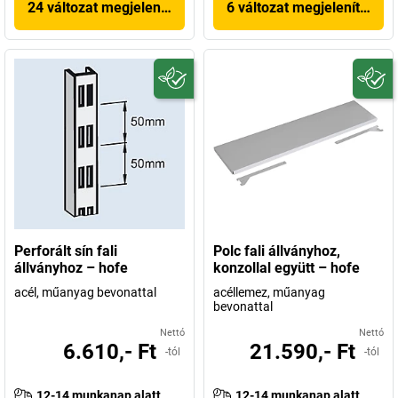
24 változat megjelenítése
6 változat megjelenítése
Perforált sín fali
Polc fali állványhoz,
állványhoz – hofe
konzollal együtt – hofe
acél, műanyag bevonattal
acéllemez, műanyag
bevonattal
Nettó
Nettó
6.610,- Ft
21.590,- Ft
-tól
-tól
12-14 munkanap alatt
12-14 munkanap alatt