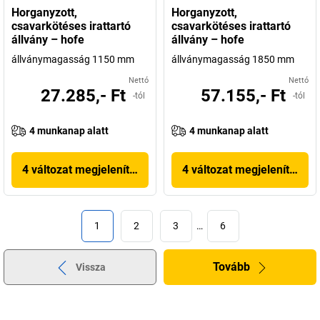
Horganyzott,
Horganyzott,
csavarkötéses irattartó
csavarkötéses irattartó
állvány – hofe
állvány – hofe
állványmagasság 1150 mm
állványmagasság 1850 mm
Nettó
Nettó
27.285,- Ft
57.155,- Ft
-tól
-tól
4 munkanap alatt
4 munkanap alatt
4 változat megjelenítése
4 változat megjelenítése
1
2
3
…
6
Tovább
Vissza