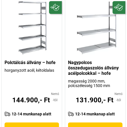
Polctálcás állvány – hofe
Nagypolcos
összedugaszolós állvány
horganyzott acél, kétoldalas
acélpolcokkal – hofe
magasság 2000 mm,
polcszélesség 1500 mm
Nettó
Nettó
144.900,- Ft
131.900,- Ft
-tól
-tól
12-14 munkanap alatt
12-14 munkanap alatt