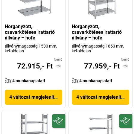
Horganyzott,
Horganyzott,
csavarkötéses irattartó
csavarkötéses irattartó
állvány – hofe
állvány – hofe
állványmagasság 1500 mm,
állványmagasság 1850 mm,
kétoldalas
kétoldalas
Nettó
Nettó
72.915,- Ft
77.959,- Ft
-tól
-tól
4 munkanap alatt
4 munkanap alatt
4 változat megjelenítése
4 változat megjelenítése