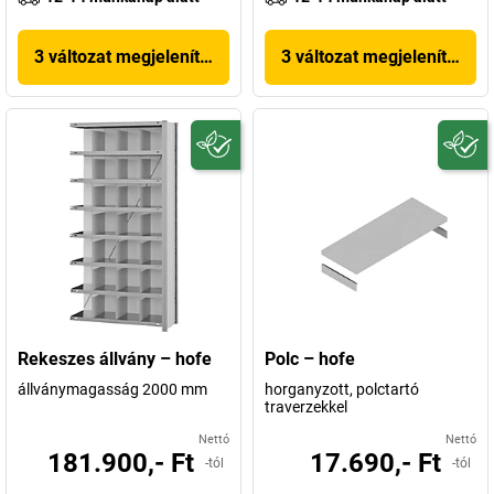
3 változat megjelenítése
3 változat megjelenítése
Rekeszes állvány – hofe
Polc – hofe
állványmagasság 2000 mm
horganyzott, polctartó
traverzekkel
Nettó
Nettó
181.900,- Ft
17.690,- Ft
-tól
-tól