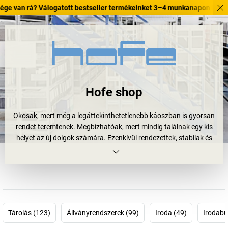
á? Válogatott bestseller termékeinket 3–4 munkanapon belül kiszállítju
Hofe shop
Okosak, mert még a legáttekinthetetlenebb káoszban is gyorsan
rendet teremtenek. Megbízhatóak, mert mindig találnak egy kis
helyet az új dolgok számára. Ezenkívül rendezettek, stabilak és
hosszú életűek. Állványok.
Pontosabban
Hofe állványok
. Az Ön irattárába, műhelyébe és
raktárába. És mindegyik rendelkezik RAL minőségi jellel és GS
biztonsági tanúsítvánnyal. Ezek az állványok az Ön „terheit” is
szívesen magukra veszik: nagyot és kicsit, nehezet és könnyűt. És
ha nem lenne elég egy
Hofe állvány
akkor sincs gond, hiszen az
Tárolás (123)
Állványrendszerek (99)
Iroda (49)
Irodabú
intelligens
állványrendszereknek
köszönhetően bármikor
tetszőlegesen bővíthetők jobb és bal oldalon. Az eredmény