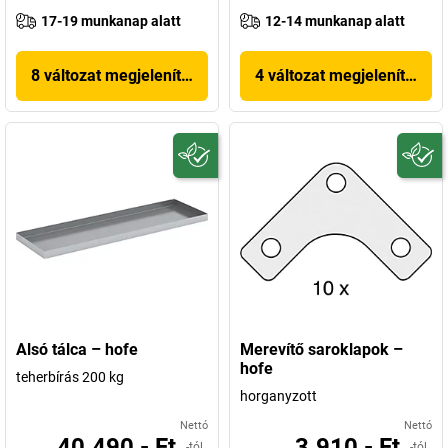
17-19 munkanap alatt
12-14 munkanap alatt
8 változat megjelenítése
4 változat megjelenítése
Alsó tálca – hofe
Merevítő saroklapok –
hofe
teherbírás 200 kg
horganyzott
Nettó
Nettó
40.490,- Ft
3.910,- Ft
-tól
-tól