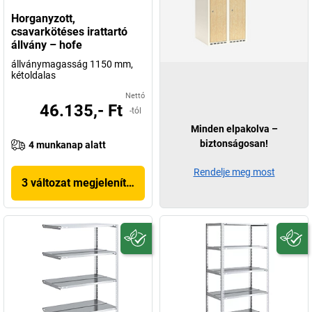
Horganyzott,
csavarkötéses irattartó
állvány – hofe
állványmagasság 1150 mm,
kétoldalas
Nettó
46.135,- Ft
-tól
Minden elpakolva –
biztonságosan!
4 munkanap alatt
Rendelje meg most
3 változat megjelenítése