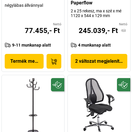
Paperflow
négylábas állvánnyal
2 x 25 rekesz, ma x szé x mé
1120 x 544 x 129 mm
Nettó
Nettó
77.455,- Ft
245.039,- Ft
-tól
9-11 munkanap alatt
4 munkanap alatt
Termék megjelenítése
2 változat megjelenítése