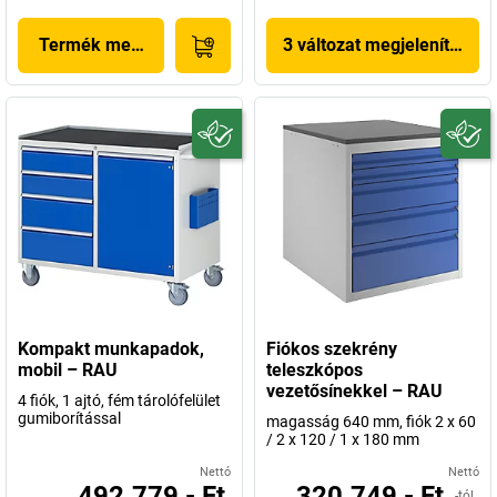
Termék megjelenítése
3 változat megjelenítése
Kompakt munkapadok,
Fiókos szekrény
mobil – RAU
teleszkópos
vezetősínekkel – RAU
4 fiók, 1 ajtó, fém tárolófelület
gumiborítással
magasság 640 mm, fiók 2 x 60
/ 2 x 120 / 1 x 180 mm
Nettó
Nettó
492.779,- Ft
320.749,- Ft
-tól