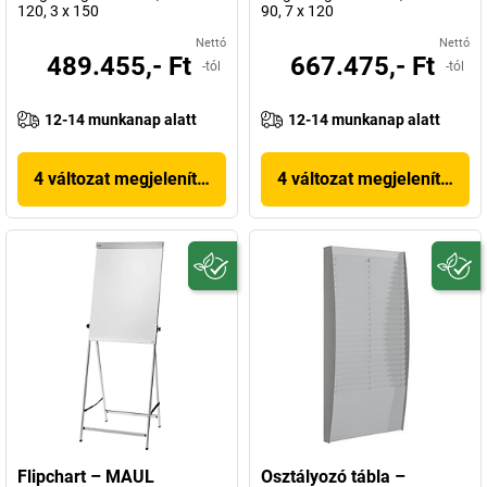
120, 3 x 150
90, 7 x 120
Nettó
Nettó
489.455,- Ft
667.475,- Ft
-tól
-tól
12-14 munkanap alatt
12-14 munkanap alatt
4 változat megjelenítése
4 változat megjelenítése
Flipchart – MAUL
Osztályozó tábla –