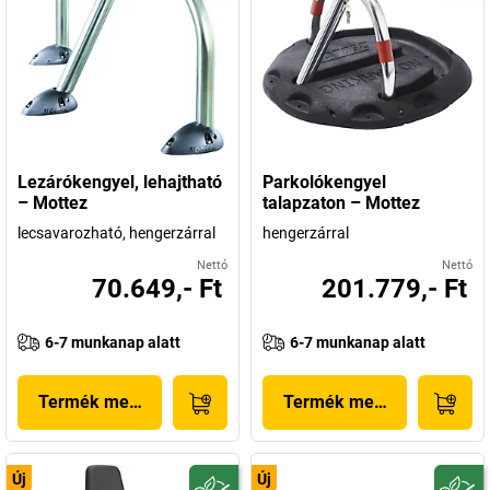
Lezárókengyel, lehajtható
Parkolókengyel
– Mottez
talapzaton – Mottez
lecsavarozható, hengerzárral
hengerzárral
Nettó
Nettó
70.649,- Ft
201.779,- Ft
6-7 munkanap alatt
6-7 munkanap alatt
Termék megjelenítése
Termék megjelenítése
Új
Új