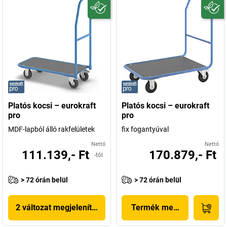
Platós kocsi – eurokraft
Platós kocsi – eurokraft
pro
pro
MDF-lapból álló rakfelületek
fix fogantyúval
Nettó
Nettó
111.139,- Ft
170.879,- Ft
-tól
> 72 órán belül
> 72 órán belül
2 változat megjelenítése
Termék megjelenítése