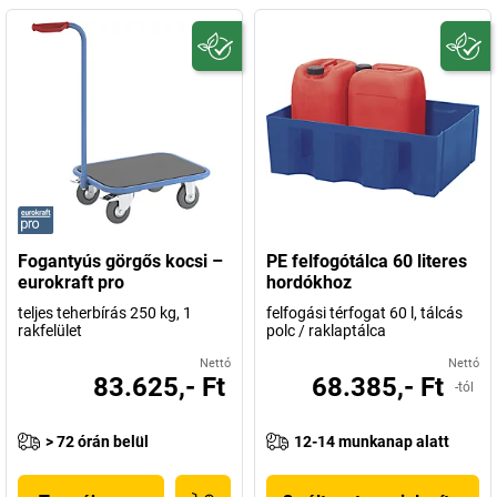
Fogantyús görgős kocsi –
PE felfogótálca 60 literes
eurokraft pro
hordókhoz
teljes teherbírás 250 kg, 1
felfogási térfogat 60 l, tálcás
rakfelület
polc / raklaptálca
Nettó
Nettó
83.625,- Ft
68.385,- Ft
-tól
> 72 órán belül
12-14 munkanap alatt