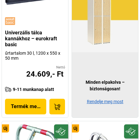
Univerzális tálca
kannákhoz – eurokraft
basic
űrtartalom 30 l, 1200 x 550 x
50 mm
Nettó
24.609,- Ft
Minden elpakolva –
biztonságosan!
9-11 munkanap alatt
Rendelje meg most
Termék megjelenítése
Új
Új