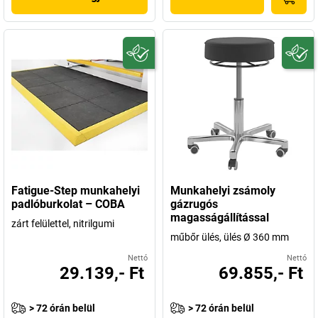
Fatigue-Step munkahelyi
Munkahelyi zsámoly
padlóburkolat – COBA
gázrugós
magasságállítással
zárt felülettel, nitrilgumi
műbőr ülés, ülés Ø 360 mm
Nettó
Nettó
29.139,- Ft
69.855,- Ft
> 72 órán belül
> 72 órán belül