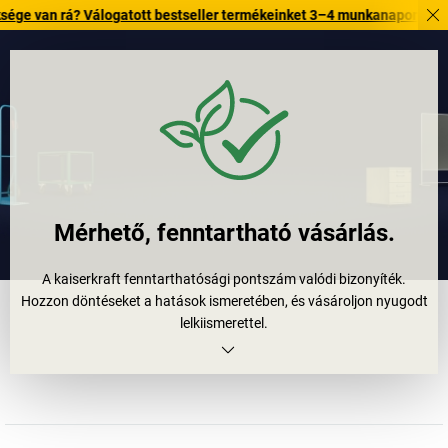
rá? Válogatott bestseller termékeinket 3–4 munkanapon belül kiszállítj
Mérhető, fenntartható vásárlás.
A
kaiserkraft
fenntarthatósági pontszám valódi bizonyíték.
Hozzon döntéseket a hatások ismeretében, és vásároljon nyugodt
lelkiismerettel.
Mert minden termék számít, és minden vásárlás hatással van a
jövőre.