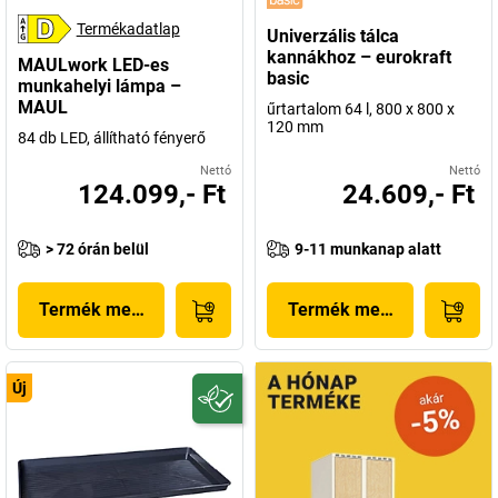
Termékadatlap
Univerzális tálca
kannákhoz – eurokraft
MAULwork LED-es
basic
munkahelyi lámpa –
MAUL
űrtartalom 64 l, 800 x 800 x
120 mm
84 db LED, állítható fényerő
Nettó
Nettó
124.099,- Ft
24.609,- Ft
> 72 órán belül
9-11 munkanap alatt
Termék megjelenítése
Termék megjelenítése
Új