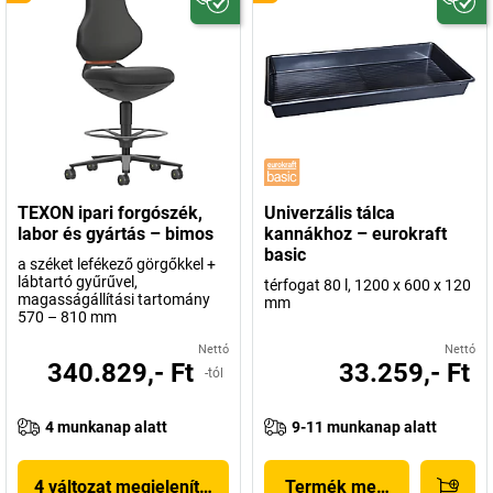
TEXON ipari forgószék,
Univerzális tálca
labor és gyártás – bimos
kannákhoz – eurokraft
basic
a széket lefékező görgőkkel +
lábtartó gyűrűvel,
térfogat 80 l, 1200 x 600 x 120
magasságállítási tartomány
mm
570 – 810 mm
Nettó
Nettó
340.829,- Ft
33.259,- Ft
-tól
4 munkanap alatt
9-11 munkanap alatt
4 változat megjelenítése
Termék megjelenítése