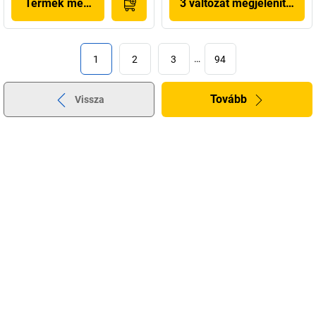
Termék megjelenítése
3 változat megjelenítése
1
2
3
…
94
Tovább
Vissza