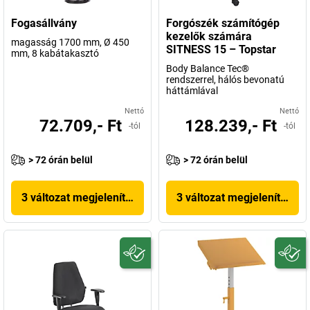
Fogasállvány
Forgószék számítógép
kezelők számára
magasság 1700 mm, Ø 450
SITNESS 15 – Topstar
mm, 8 kabátakasztó
Body Balance Tec®
rendszerrel, hálós bevonatú
háttámlával
Nettó
Nettó
72.709,- Ft
128.239,- Ft
-tól
-tól
> 72 órán belül
> 72 órán belül
3 változat megjelenítése
3 változat megjelenítése