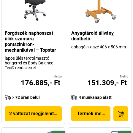
Forgószék naphosszat
Anyagtároló állvány,
ülők számára
dönthető
pontszinkron-
dobogó h x szé 406 x 506 mm
mechanikával – Topstar
lapos ülés térdtámasztó
hengerrel és Body Balance
Tec® rendszerrel
Nettó
Nettó
176.885,- Ft
151.309,- Ft
> 72 órán belül
4 munkanap alatt
2 változat megjelenítése
Termék megjelenítése