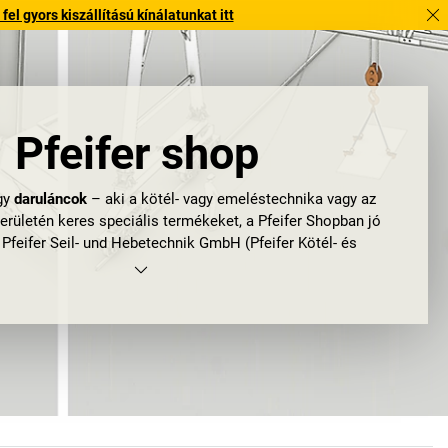
l gyors kiszállítású kínálatunkat itt
Pfeifer shop
gy
daruláncok
– aki a kötél- vagy emeléstechnika vagy az
erületén keres speciális termékeket, a Pfeifer Shopban jó
A Pfeifer Seil- und Hebetechnik GmbH (Pfeifer Kötél- és
t.) saját területén az abszolút piacvezetők közé tartozik; a
technika
és a
Pfeifer kötéltechnika
világszerte ismert és
tközi siker mögött bajor realitásérzék és hagyomány áll. A
d az írásos dokumentumok szerint már 400 éve, 1579-ben
ötélveréssel Memmingenben. De akkoriban még senki nem
likus emelőkre vagy
emelőhevederekre
. A kenderkötelek
és feldolgozásának kézműves tudománya generációról
ományozódott tovább, míg végül 1949-ben megkezdődött a
fekcióvá alakítása is. Ezt követően az addig csupán két főt