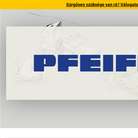
Sürgősen szüksége van rá? Válogatott