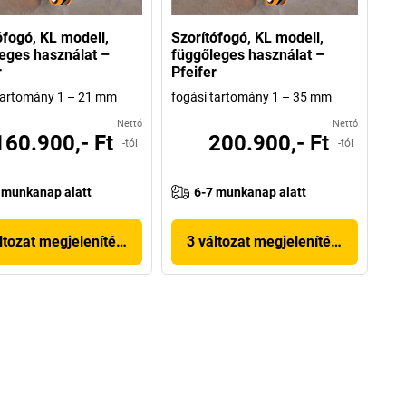
ófogó, KL modell,
Szorítófogó, KL modell,
eges használat –
függőleges használat –
r
Pfeifer
tartomány 1 – 21 mm
fogási tartomány 1 – 35 mm
Nettó
Nettó
160.900,- Ft
200.900,- Ft
-tól
-tól
 munkanap alatt
6-7 munkanap alatt
ltozat megjelenítése
3 változat megjelenítése