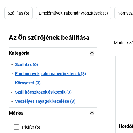
Szállítás (6)
Emelőművek, rakományrögzítések (3)
Környeze
Az Ön szűrőjének beállítása
Modell sz
Kategória
Szállítás (6)
Emelőművek, rakományrögzítések (3)
Környezet (3)
Szállítóeszközök és kocsik (3)
Veszélyes anyagok kezelése (3)
Márka
Hordóf
Pfeifer (6)