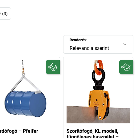
műves kötélüzem gyorsan fellendült és nagyvállalattá nőtt.
vekvő globalizáció már egyértelműen éreztette hatását, és a
 (3)
a fennálló családi vállalkozás nemzetközi színtéren mozgó
„Global Player”-ré vált.
szkedés várható: a
Pfeifer láncok
, és
Pfeifer kötelek
nagyon
Rendezés:
tcikknek számítanak, a cég bevételének több mint 50%-a
lről származik, leányvállalatok és szerviz-centerek nyíltak
Relevancia szerint
ján. A Pfeifer hazájában is növekszik, a memmingeni gyárat
2008-ban bővítették 40%-kal.
Pfeifer nem lehet megkerülni. Találja meg a webáruházban Ön
 új Pfeifer láncokat, Pfeifer köteleket és még több mindent!
rdófogó – Pfeifer
Szorítófogó, KL modell,
függőleges használat –