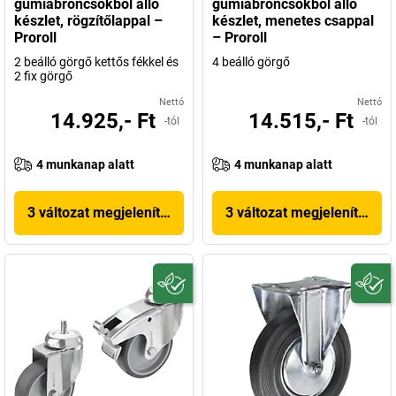
gumiabroncsokból álló
gumiabroncsokból álló
készlet, rögzítőlappal –
készlet, menetes csappal
Proroll
– Proroll
2 beálló görgő kettős fékkel és
4 beálló görgő
2 fix görgő
Nettó
Nettó
14.925,- Ft
14.515,- Ft
-tól
-tól
4 munkanap alatt
4 munkanap alatt
3 változat megjelenítése
3 változat megjelenítése