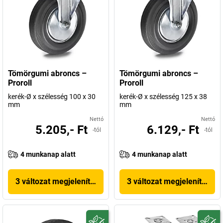
Tömörgumi abroncs –
Tömörgumi abroncs –
Proroll
Proroll
kerék-Ø x szélesség 100 x 30
kerék-Ø x szélesség 125 x 38
mm
mm
Nettó
Nettó
5.205,- Ft
6.129,- Ft
-tól
-tól
4 munkanap alatt
4 munkanap alatt
3 változat megjelenítése
3 változat megjelenítése