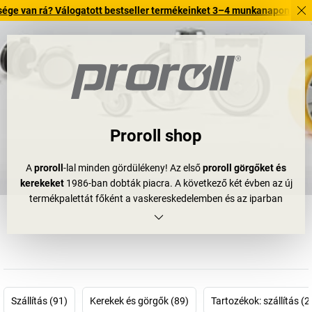
rá? Válogatott bestseller termékeinket 3–4 munkanapon belül kiszállítj
Proroll shop
A
proroll
-lal minden gördülékeny! Az első
proroll görgőket és
kerekeket
1986-ban dobták piacra. A következő két évben az új
termékpalettát főként a vaskereskedelemben és az iparban
mutatták be. A 90-es években a költözéseknek és az
átépítéseknek köszönhetően nem csak az lett nagyobb, hanem a
kínálat is megnőtt. Most már ide tartoznak az
irodai székekhez
való görgők
és más, egyszerűen szerelhető bútorszállító görgők.
Az egyszerű kereskedőből a proroll hamarosan gyártóvá vált, és
most már Ázsiában és Európában is gyárt. Az egyes alkatrészeket
Szállítás (91)
Kerekek és görgők (89)
Tartozékok: szállítás (2
mindig ott készítik, ahol a szakértőik dolgoznak. Kínában például