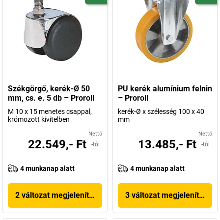
Székgörgő, kerék-Ø 50
PU kerék alumínium felnin
mm, cs. e. 5 db – Proroll
– Proroll
M 10 x 15 menetes csappal,
kerék-Ø x szélesség 100 x 40
krómozott kivitelben
mm
Nettó
Nettó
22.549,- Ft
13.485,- Ft
-tól
-tól
4 munkanap alatt
4 munkanap alatt
2 változat megjelenítése
3 változat megjelenítése