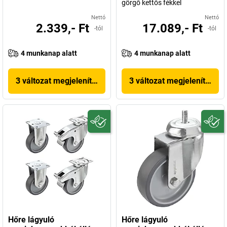
görgő kettős fékkel
Nettó
Nettó
2.339,- Ft
17.089,- Ft
-tól
-tól
4 munkanap alatt
4 munkanap alatt
3 változat megjelenítése
3 változat megjelenítése
Hőre lágyuló
Hőre lágyuló