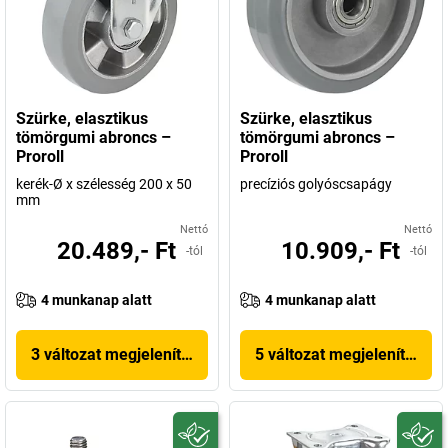
Szürke, elasztikus
Szürke, elasztikus
tömörgumi abroncs –
tömörgumi abroncs –
Proroll
Proroll
kerék-Ø x szélesség 200 x 50
precíziós golyóscsapágy
mm
Nettó
Nettó
20.489,- Ft
10.909,- Ft
-tól
-tól
4 munkanap alatt
4 munkanap alatt
3 változat megjelenítése
5 változat megjelenítése