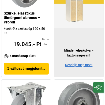
Szürke, elasztikus
tömörgumi abroncs –
Proroll
kerék-Ø x szélesség 160 x 50
mm
Nettó
19.045,- Ft
-tól
Minden elpakolva –
biztonságosan!
4 munkanap alatt
Rendelje meg most
3 változat megjelenítése