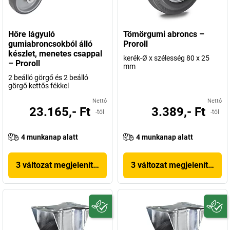
Hőre lágyuló
Tömörgumi abroncs –
gumiabroncsokból álló
Proroll
készlet, menetes csappal
kerék-Ø x szélesség 80 x 25
– Proroll
mm
2 beálló görgő és 2 beálló
görgő kettős fékkel
Nettó
Nettó
23.165,- Ft
3.389,- Ft
-tól
-tól
4 munkanap alatt
4 munkanap alatt
3 változat megjelenítése
3 változat megjelenítése