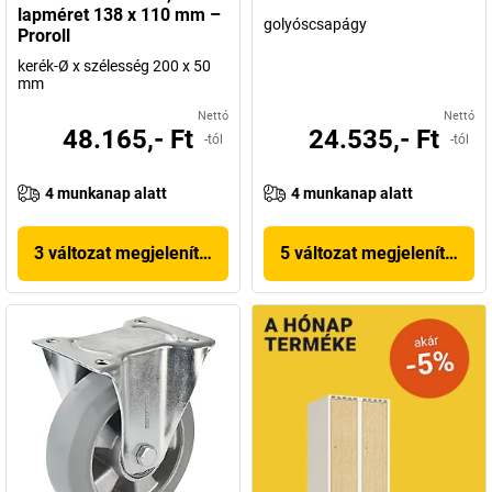
lapméret 138 x 110 mm –
golyóscsapágy
Proroll
kerék-Ø x szélesség 200 x 50
mm
Nettó
Nettó
48.165,- Ft
24.535,- Ft
-tól
-tól
4 munkanap alatt
4 munkanap alatt
3 változat megjelenítése
5 változat megjelenítése