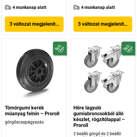
4 munkanap alatt
4 munkanap alatt
3 változat megjelenítése
3 változat megjelenítése
Tömörgumi kerék
Hőre lágyuló
műanyag felnin – Proroll
gumiabroncsokból álló
készlet, rögzítőlappal –
görgőscsapágyazás
Proroll
2 beálló görgő és 2 beálló