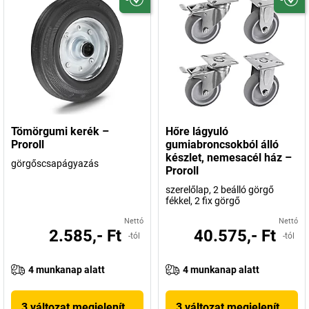
Tömörgumi kerék –
Hőre lágyuló
Proroll
gumiabroncsokból álló
készlet, nemesacél ház –
görgőscsapágyazás
Proroll
szerelőlap, 2 beálló görgő
fékkel, 2 fix görgő
Nettó
Nettó
2.585,- Ft
40.575,- Ft
-tól
-tól
4 munkanap alatt
4 munkanap alatt
3 változat megjelenítése
3 változat megjelenítése