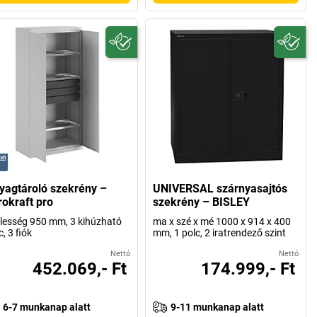
yagtároló szekrény –
UNIVERSAL szárnyasajtós
rokraft pro
szekrény – BISLEY
lesség 950 mm, 3 kihúzható
ma x szé x mé 1000 x 914 x 400
c, 3 fiók
mm, 1 polc, 2 iratrendező szint
Nettó
Nettó
452.069,- Ft
174.999,- Ft
6-7 munkanap alatt
9-11 munkanap alatt