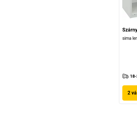
Szárny
sima le
18-
2 vá