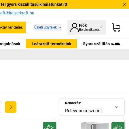
l gyors kiszállítású kínálatunkat itt
raft@kaiserkraft.hu
Fiók
ektív rendelés
Üzleti ügyfelek
Bejelentkezés
tmegoldások
Leárazott termékeink
Gyors szállítás ᯓ⛟
Rendezés:
Relevancia szerint