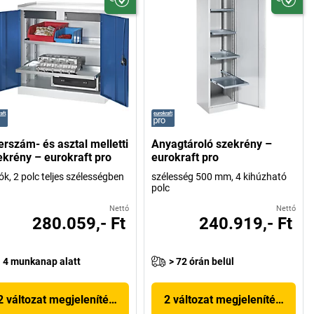
erszám- és asztal melletti
Anyagtároló szekrény –
ekrény – eurokraft pro
eurokraft pro
iók, 2 polc teljes szélességben
szélesség 500 mm, 4 kihúzható
polc
Nettó
Nettó
280.059,- Ft
240.919,- Ft
4 munkanap alatt
> 72 órán belül
2 változat megjelenítése
2 változat megjelenítése