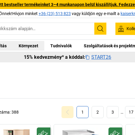
 bestseller termékeinket 3–4 munkanapon belül kiszállítjuk. Fedezze fe
Önnek!Hívjon minket
+36 (23) 513 823
vagy küldjön egy e-mailt a
kaiserk
Koll
Keresés
ítás
Környezet
Tudnivalók
Szolgáltatások és projek
START26
15% kedvezmény* a kóddal:
száma:
388
1
2
3
…
17