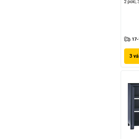
2 polc,
17-
3 vá