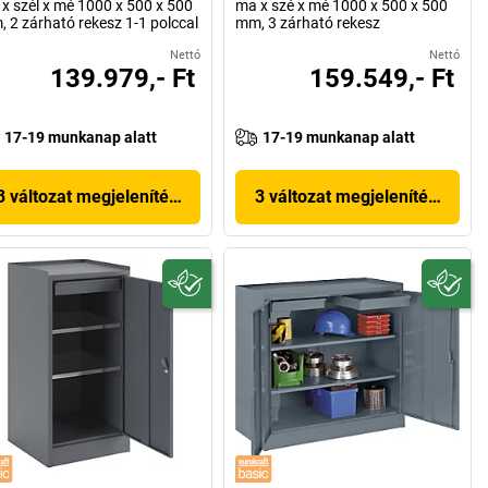
x szél x mé 1000 x 500 x 500
ma x szé x mé 1000 x 500 x 500
 2 zárható rekesz 1-1 polccal
mm, 3 zárható rekesz
Nettó
Nettó
139.979,- Ft
159.549,- Ft
17-19 munkanap alatt
17-19 munkanap alatt
3 változat megjelenítése
3 változat megjelenítése