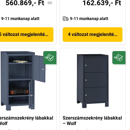
560.869,- Ft
162.639,- Ft
-tól
9-11 munkanap alatt
9-11 munkanap alatt
5 változat megjelenítése
4 változat megjelenítése
erszámszekrény lábakkal
Szerszámszekrény lábakkal
Wolf
– Wolf