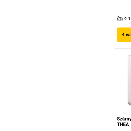
9-1
4 vá
Szárny
THEA