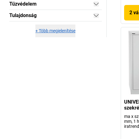
Tűzvédelem
2 vá
Tulajdonság
+
Több megjelenítése
UNIVE
szekré
ma x sz
mm, 1 h
iratren