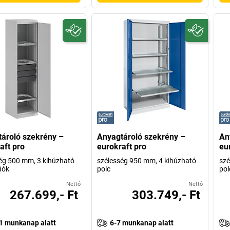
ároló szekrény –
Anyagtároló szekrény –
An
aft pro
eurokraft pro
eu
ég 500 mm, 3 kihúzható
szélesség 950 mm, 4 kihúzható
szé
fiók
polc
pol
Nettó
Nettó
267.699,- Ft
303.749,- Ft
1 munkanap alatt
6-7 munkanap alatt