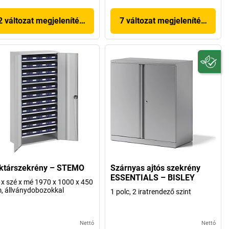
2 változat megjelenítése
7 változat megjelenítése
ktárszekrény – STEMO
Szárnyas ajtós szekrény
ESSENTIALS – BISLEY
x szé x mé 1970 x 1000 x 450
 állványdobozokkal
1 polc, 2 iratrendező szint
Nettó
Nettó