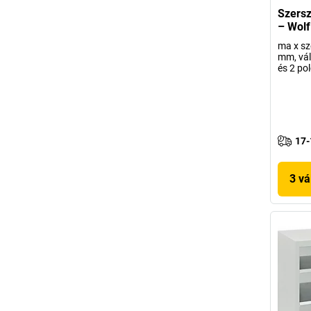
Szers
– Wolf
ma x sz
mm, vál
és 2 pol
17-
3 vá