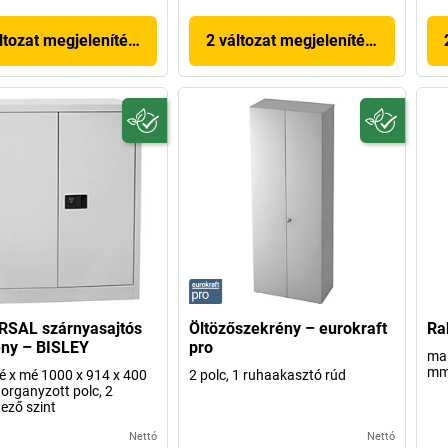
ltozat megjelenítése
2 változat megjelenítése
RSAL szárnyasajtós
Öltözőszekrény – eurokraft
Ra
ny – BISLEY
pro
ma 
mm,
é x mé 1000 x 914 x 400
2 polc, 1 ruhaakasztó rúd
organyzott polc, 2
dező szint
Nettó
Nettó