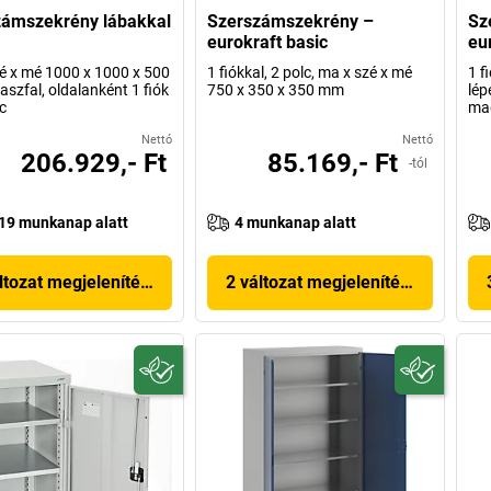
zámszekrény lábakkal
Szerszámszekrény –
Sz
eurokraft basic
eu
é x mé 1000 x 1000 x 500
1 fiókkal, 2 polc, ma x szé x mé
1 f
aszfal, oldalanként 1 fiók
750 x 350 x 350 mm
lép
c
ma
Nettó
Nettó
206.929,- Ft
85.169,- Ft
-tól
19 munkanap alatt
4 munkanap alatt
ltozat megjelenítése
2 változat megjelenítése