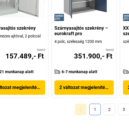
asajtós szekrény
Szárnyasajtós szekrény –
XX
eurokraft pro
sz
mezes ajtóval, 2 polccal
4 polc, szélesség 1200 mm
sz
Nettó
Nettó
157.489,- Ft
351.900,- Ft
21 munkanap alatt
6-7 munkanap alatt
ltozat megjelenítése
2 változat megjelenítése
1
2
3