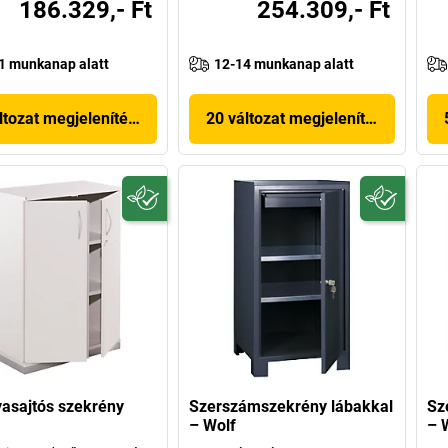
186.329,- Ft
254.309,- Ft
1 munkanap alatt
12-14 munkanap alatt
ltozat megjelenítése
20 változat megjelenítése
asajtós szekrény
Szerszámszekrény lábakkal
Sz
– Wolf
– 