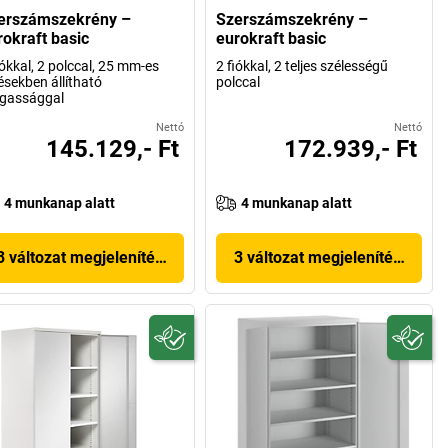
erszámszekrény –
Szerszámszekrény –
rokraft basic
eurokraft basic
iókkal, 2 polccal, 25 mm-es
2 fiókkal, 2 teljes szélességű
ésekben állítható
polccal
gassággal
Nettó
Nettó
145.129,- Ft
172.939,- Ft
4 munkanap alatt
4 munkanap alatt
3 változat megjelenítése
3 változat megjelenítése