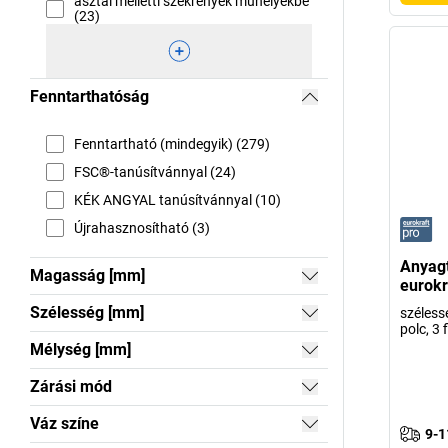
asztal melletti szekrények műhelyekbe
(23)
Fenntarthatóság
Fenntartható (mindegyik) (279)
FSC®-tanúsítvánnyal (24)
KÉK ANGYAL tanúsítvánnyal (10)
Újrahasznosítható (3)
Anyagt
Magasság [mm]
eurokr
Szélesség [mm]
széless
polc, 3 
Mélység [mm]
Zárási mód
Váz színe
9-1