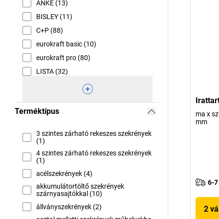
ANKE (13)
BISLEY (11)
C+P (88)
eurokraft basic (10)
eurokraft pro (80)
LISTA (32)
Iratta
Terméktípus
ma x sz
mm
3 szintes zárható rekeszes szekrények
(1)
4 szintes zárható rekeszes szekrények
(1)
acélszekrények (4)
6-7
akkumulátortöltő szekrények
szárnyasajtókkal (10)
állványszekrények (2)
2 vá