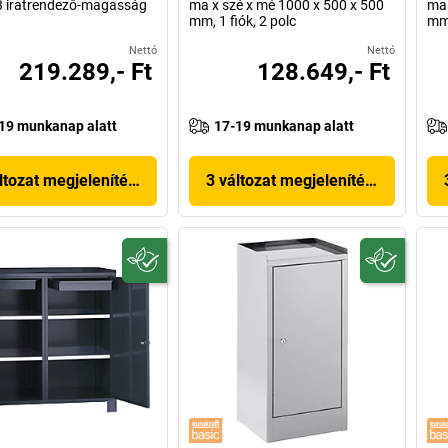
 3 iratrendező-magasság
ma x szé x mé 1000 x 500 x 500
ma 
mm, 1 fiók, 2 polc
mm,
Nettó
Nettó
219.289,- Ft
128.649,- Ft
19 munkanap alatt
17-19 munkanap alatt
ltozat megjelenítése
3 változat megjelenítése