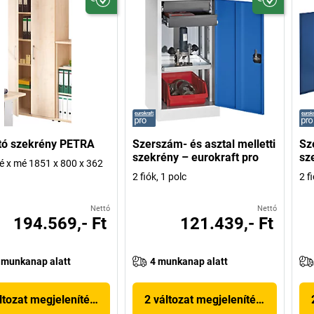
rtó szekrény PETRA
Szerszám- és asztal melletti
Sz
szekrény – eurokraft pro
sz
é x mé 1851 x 800 x 362
2 fiók, 1 polc
2 f
Nettó
Nettó
194.569,- Ft
121.439,- Ft
 munkanap alatt
4 munkanap alatt
ltozat megjelenítése
2 változat megjelenítése