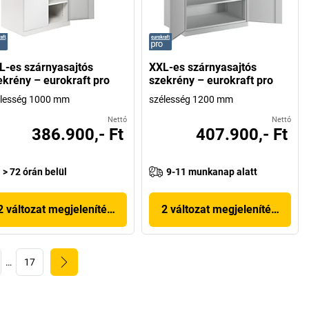
L-es szárnyasajtós
XXL-es szárnyasajtós
ekrény – eurokraft pro
szekrény – eurokraft pro
élesség 1000 mm
szélesség 1200 mm
Nettó
Nettó
386.900,- Ft
407.900,- Ft
> 72 órán belül
9-11 munkanap alatt
2 változat megjelenítése
2 változat megjelenítése
…
17