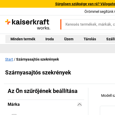
Sürgősen szüksége van rá? Válogatott
Örömmel segítünk 
Minden termék
Iroda
Üzem
Tárolás
Száll
Start
Szárnyasajtós szekrények
Szárnyasajtós szekrények
Az Ön szűrőjének beállítása
Modell 
Márka