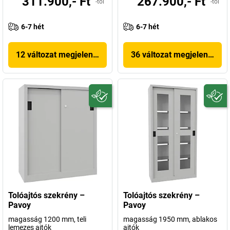
311.900,- Ft
267.900,- Ft
-tól
-tól
6-7 hét
6-7 hét
12 változat megjelenítése
36 változat megjelenítése
Tolóajtós szekrény –
Tolóajtós szekrény –
Pavoy
Pavoy
magasság 1200 mm, teli
magasság 1950 mm, ablakos
lemezes ajtók
ajtók