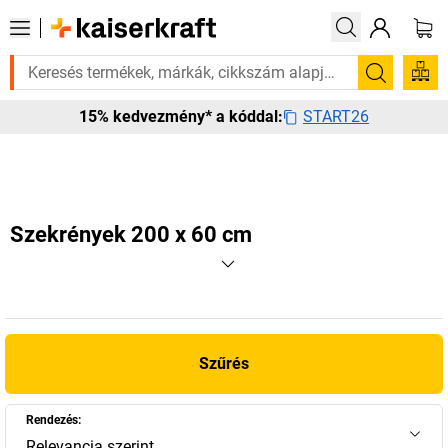
n szüksége van rá? Válogatott bestseller termékeinket 3–4 munkanapon b
Keresés
START26
15% kedvezmény* a kóddal:
Szekrények 200 x 60 cm
Szűrés
Rendezés:
Relevancia szerint